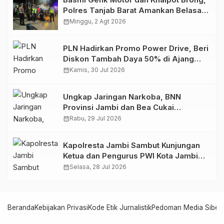
Polres Tanjab Barat Amankan Belasan
Kendaraan
calendar_month
Minggu, 2 Agt 2026
PLN Hadirkan Promo Power Drive, Beri
Diskon Tambah Daya 50% di Ajang
GIIAS 2026
calendar_month
Kamis, 30 Jul 2026
Ungkap Jaringan Narkoba, BNN
Provinsi Jambi dan Bea Cukai
Amankan Sembilan Pelaku beserta
calendar_month
Rabu, 29 Jul 2026
766 Butir Ekstasi dan 146 Gram Sabu
Kapolresta Jambi Sambut Kunjungan
Ketua dan Pengurus PWI Kota Jambi
Perkuat Sinergi dan Kolaborasi
calendar_month
Selasa, 28 Jul 2026
Beranda
Kebijakan Privasi
Kode Etik Jurnalistik
Pedoman Media Siber