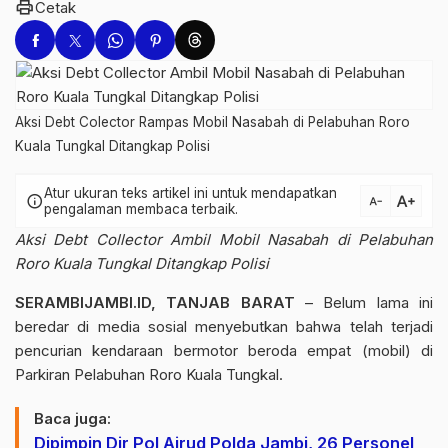
print
Cetak
Aksi Debt Colector Rampas Mobil Nasabah di Pelabuhan Roro
Kuala Tungkal Ditangkap Polisi
Atur ukuran teks artikel ini untuk mendapatkan
text_increase
info
text_decrease
pengalaman membaca terbaik.
Aksi Debt Collector Ambil Mobil Nasabah di Pelabuhan
Roro Kuala Tungkal Ditangkap Polisi
SERAMBIJAMBI.ID, TANJAB BARAT
– Belum lama ini
beredar di media sosial menyebutkan bahwa telah terjadi
pencurian kendaraan bermotor beroda empat (mobil) di
Parkiran Pelabuhan Roro Kuala Tungkal.
Baca juga:
Dipimpin Dir Pol Airud Polda Jambi, 26 Personel