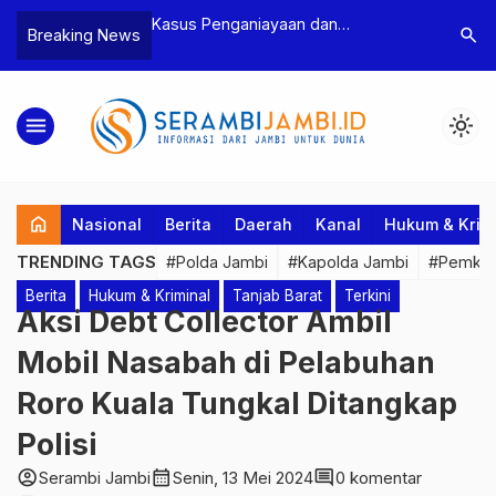
n Narkoba, BNN
Kasus Penganiayaan dan
Polres T
search
Breaking News
dan Bea Cukai
Pengancaman Ketua BPD, Polres
Pengeroy
an Pelaku beserta
Tebo Tetapkan Dua Tersangka
Dua Pela
si dan 146 Gram
Ditahan
menu
light_mode
home
Nasional
Berita
Daerah
Kanal
Hukum & Krim
TRENDING TAGS
#Polda Jambi
#Kapolda Jambi
#Pemkab
Berita
Hukum & Kriminal
Tanjab Barat
Terkini
Aksi Debt Collector Ambil
Mobil Nasabah di Pelabuhan
Roro Kuala Tungkal Ditangkap
Polisi
account_circle
calendar_month
comment
Serambi Jambi
Senin, 13 Mei 2024
0 komentar