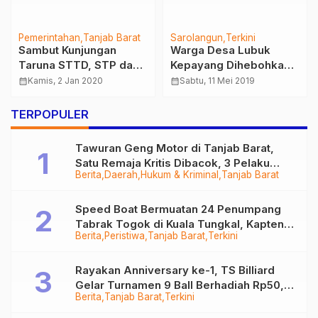
Pemerintahan
Tanjab Barat
Sarolangun
Terkini
Sambut Kunjungan
Warga Desa Lubuk
Taruna STTD, STP dan
Kepayang Dihebohkan
IPDN Asal Tanjab Barat,
Adanya Penemuan
calendar_month
Kamis, 2 Jan 2020
calendar_month
Sabtu, 11 Mei 2019
Ini Pesan Bupati
Mayat Tanpa Identitas
Tertimbun Tanah
TERPOPULER
Tawuran Geng Motor di Tanjab Barat,
Satu Remaja Kritis Dibacok, 3 Pelaku
Berita
Daerah
Hukum & Kriminal
Tanjab Barat
Ditangkap
Speed Boat Bermuatan 24 Penumpang
Tabrak Togok di Kuala Tungkal, Kapten
Berita
Peristiwa
Tanjab Barat
Terkini
Sempat Hilang
Rayakan Anniversary ke-1, TS Billiard
Gelar Turnamen 9 Ball Berhadiah Rp50,8
Berita
Tanjab Barat
Terkini
Juta