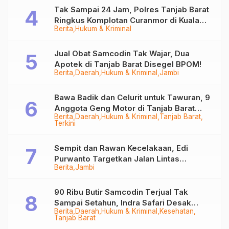
Tak Sampai 24 Jam, Polres Tanjab Barat
Ringkus Komplotan Curanmor di Kuala
Berita
Hukum & Kriminal
Tungkal
Jual Obat Samcodin Tak Wajar, Dua
Apotek di Tanjab Barat Disegel BPOM!
Berita
Daerah
Hukum & Kriminal
Jambi
Bawa Badik dan Celurit untuk Tawuran, 9
Anggota Geng Motor di Tanjab Barat
Berita
Daerah
Hukum & Kriminal
Tanjab Barat
Diringkus
Terkini
Sempit dan Rawan Kecelakaan, Edi
Purwanto Targetkan Jalan Lintas
Berita
Jambi
Tungkal-Jambi Mulus di 2028
90 Ribu Butir Samcodin Terjual Tak
Sampai Setahun, Indra Safari Desak
Berita
Daerah
Hukum & Kriminal
Kesehatan
Audit Menyeluruh
Tanjab Barat