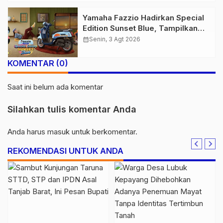
Yamaha Fazzio Hadirkan Special
Edition Sunset Blue, Tampilkan
Nuansa Retro Summer yang
calendar_month
Senin, 3 Agt 2026
Semakin Skena
KOMENTAR (0)
Saat ini belum ada komentar
Silahkan tulis komentar Anda
Anda harus
masuk
untuk berkomentar.
REKOMENDASI UNTUK ANDA