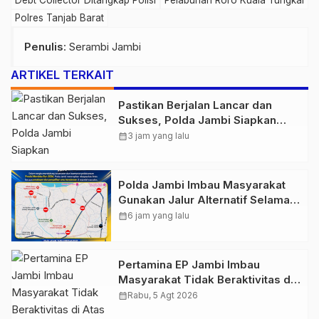
Debt Collector Ditangkap Polisi
Pelabuhan Roro Kuala Tungkal
Polres Tanjab Barat
Penulis
: Serambi Jambi
ARTIKEL TERKAIT
Pastikan Berjalan Lancar dan
Sukses, Polda Jambi Siapkan
Pengamanan Berlapis untuk 8.750
calendar_month
3 jam yang lalu
Pelari, 1.848 Personel Kawal
Presisi Merdeka Run
Polda Jambi Imbau Masyarakat
Gunakan Jalur Alternatif Selama
Pelaksanaan Presisi Merdeka Run
calendar_month
6 jam yang lalu
2026
Pertamina EP Jambi Imbau
Masyarakat Tidak Beraktivitas di
Atas Jalur Pipa Migas Demi
calendar_month
Rabu, 5 Agt 2026
Keselamatan Bersama