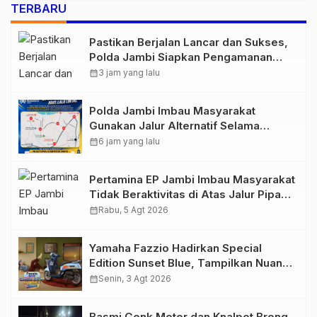
TERBARU
Pastikan Berjalan Lancar dan Sukses,
Polda Jambi Siapkan Pengamanan
Berlapis untuk 8.750 Pelari, 1.848
calendar_month
3 jam yang lalu
Personel Kawal Presisi Merdeka Run
Polda Jambi Imbau Masyarakat
Gunakan Jalur Alternatif Selama
Pelaksanaan Presisi Merdeka Run
calendar_month
6 jam yang lalu
2026
Pertamina EP Jambi Imbau Masyarakat
Tidak Beraktivitas di Atas Jalur Pipa
Migas Demi Keselamatan Bersama
calendar_month
Rabu, 5 Agt 2026
Yamaha Fazzio Hadirkan Special
Edition Sunset Blue, Tampilkan Nuansa
Retro Summer yang Semakin Skena
calendar_month
Senin, 3 Agt 2026
Basmi Genk Motor dan Knalpot Brong,