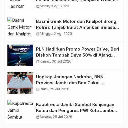
Retro Summer yang Semakin Skena
calendar_month
Senin, 3 Agt 2026
Basmi Genk Motor dan Knalpot Brong,
Polres Tanjab Barat Amankan Belasan
Kendaraan
calendar_month
Minggu, 2 Agt 2026
PLN Hadirkan Promo Power Drive, Beri
Diskon Tambah Daya 50% di Ajang
GIIAS 2026
calendar_month
Kamis, 30 Jul 2026
Ungkap Jaringan Narkoba, BNN
Provinsi Jambi dan Bea Cukai
Amankan Sembilan Pelaku beserta
calendar_month
Rabu, 29 Jul 2026
766 Butir Ekstasi dan 146 Gram Sabu
Kapolresta Jambi Sambut Kunjungan
Ketua dan Pengurus PWI Kota Jambi
Perkuat Sinergi dan Kolaborasi
calendar_month
Selasa, 28 Jul 2026