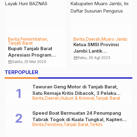
Berita
Pemerintahan
Berita
Daerah
Muaro Jambi
Tanjab Barat
Ketua SMSI Provinsi
Bupati Tanjab Barat
Jambi Lantik
Apresiasi Program
Kepengurusan SMSI
calendar_month
Rabu, 30 Agt 2023
Rumah Layak Huni
calendar_month
Sabtu, 25 Mei 2024
Kabupaten Muaro
BAZNAS
Jambi, Ini Daftar
TERPOPULER
Susunan Pengurus
Tawuran Geng Motor di Tanjab Barat,
Satu Remaja Kritis Dibacok, 3 Pelaku
Berita
Daerah
Hukum & Kriminal
Tanjab Barat
Ditangkap
Speed Boat Bermuatan 24 Penumpang
Tabrak Togok di Kuala Tungkal, Kapten
Berita
Peristiwa
Tanjab Barat
Terkini
Sempat Hilang