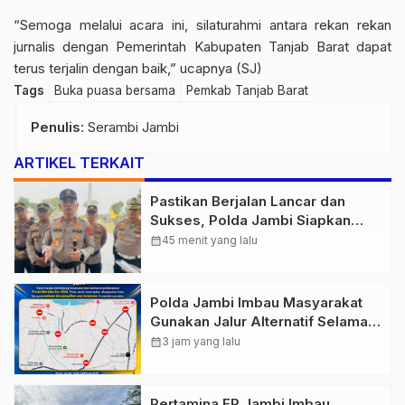
“Semoga melalui acara ini, silaturahmi antara rekan rekan
jurnalis dengan Pemerintah Kabupaten Tanjab Barat dapat
terus terjalin dengan bai
k,” ucapnya (SJ)
Tags
Buka puasa bersama
Pemkab Tanjab Barat
Penulis
: Serambi Jambi
ARTIKEL TERKAIT
Pastikan Berjalan Lancar dan
Sukses, Polda Jambi Siapkan
Pengamanan Berlapis untuk 8.750
calendar_month
45 menit yang lalu
Pelari, 1.848 Personel Kawal
Presisi Merdeka Run
Polda Jambi Imbau Masyarakat
Gunakan Jalur Alternatif Selama
Pelaksanaan Presisi Merdeka Run
calendar_month
3 jam yang lalu
2026
Pertamina EP Jambi Imbau