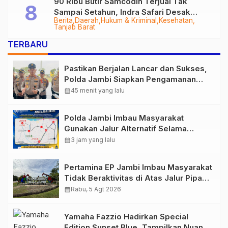
90 Ribu Butir Samcodin Terjual Tak
Sampai Setahun, Indra Safari Desak
Berita
Daerah
Hukum & Kriminal
Kesehatan
Audit Menyeluruh
Tanjab Barat
TERBARU
Pastikan Berjalan Lancar dan Sukses,
Polda Jambi Siapkan Pengamanan
Berlapis untuk 8.750 Pelari, 1.848
calendar_month
45 menit yang lalu
Personel Kawal Presisi Merdeka Run
Polda Jambi Imbau Masyarakat
Gunakan Jalur Alternatif Selama
Pelaksanaan Presisi Merdeka Run
calendar_month
3 jam yang lalu
2026
Pertamina EP Jambi Imbau Masyarakat
Tidak Beraktivitas di Atas Jalur Pipa
Migas Demi Keselamatan Bersama
calendar_month
Rabu, 5 Agt 2026
Yamaha Fazzio Hadirkan Special
Edition Sunset Blue, Tampilkan Nuansa