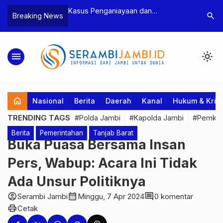
enganiayaan dan
Polres Tebo Ungkap Kasus
Te
search
Breaking News
man Ketua BPD, Polres
Pengeroyokan dan Penganiayaan,
Pe
tapkan Dua Tersangka
Dua Pelaku Pengeroyokan di Sumay
Ka
Ditahan
Pe
menu
light_mode
home
Nasional
Berita
Daerah
Kanal
Hukum & Krim
TRENDING TAGS
#Polda Jambi
#Kapolda Jambi
#Pemkab
Berita
Pemerintahan
Tanjab Barat
Buka Puasa Bersama Insan
Pers, Wabup: Acara Ini Tidak
Ada Unsur Politiknya
account_circle
calendar_month
comment
Serambi Jambi
Minggu, 7 Apr 2024
0 komentar
print
Cetak