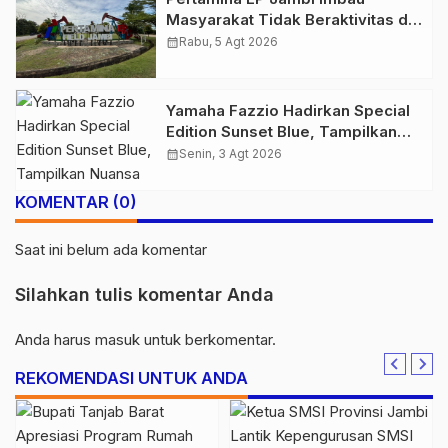
Masyarakat Tidak Beraktivitas di
Atas Jalur Pipa Migas Demi
calendar_month
Rabu, 5 Agt 2026
Keselamatan Bersama
Yamaha Fazzio Hadirkan Special
Edition Sunset Blue, Tampilkan
Nuansa Retro Summer yang
calendar_month
Senin, 3 Agt 2026
Semakin Skena
KOMENTAR (0)
Saat ini belum ada komentar
Silahkan tulis komentar Anda
Anda harus
masuk
untuk berkomentar.
REKOMENDASI UNTUK ANDA