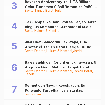
Rayakan Anniversary ke-1, TS Billiard
Gelar Turnamen 9 Ball Berhadiah Rp50,8
Berita
Tanjab Barat
Terkini
Juta
Tak Sampai 24 Jam, Polres Tanjab Barat
Ringkus Komplotan Curanmor di Kuala
Berita
Hukum & Kriminal
Tungkal
Jual Obat Samcodin Tak Wajar, Dua
Apotek di Tanjab Barat Disegel BPOM!
Berita
Daerah
Hukum & Kriminal
Jambi
Bawa Badik dan Celurit untuk Tawuran, 9
Anggota Geng Motor di Tanjab Barat
Berita
Daerah
Hukum & Kriminal
Tanjab Barat
Diringkus
Terkini
Sempit dan Rawan Kecelakaan, Edi
Purwanto Targetkan Jalan Lintas
Berita
Jambi
Tungkal-Jambi Mulus di 2028