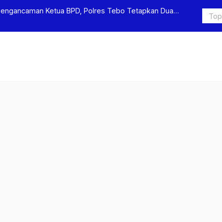
s Pengeroyokan dan Penganiayaan, Dua Pelaku
Terkait Du
itahan
Ditjen Pas