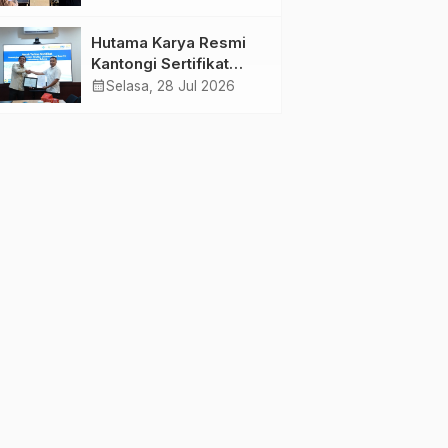
Jambi Gagas
Lansiapreneur Batik
Hutama Karya Resmi
Eco-Print
Kantongi Sertifikat
Persetujuan Laik
calendar_month
Selasa, 28 Jul 2026
Fungsi Struktur
Jembatan Musi V Tol
Palembang–Betung