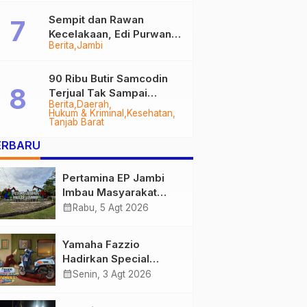
Sempit dan Rawan
Kecelakaan, Edi Purwanto
Berita
Jambi
Targetkan Jalan Lintas
Tungkal-Jambi Mulus di
2028
90 Ribu Butir Samcodin
Terjual Tak Sampai
Berita
Daerah
Setahun, Indra Safari
Hukum & Kriminal
Kesehatan
Desak Audit Menyeluruh
Tanjab Barat
ERBARU
Pertamina EP Jambi
Imbau Masyarakat
Tidak Beraktivitas di
calendar_month
Rabu, 5 Agt 2026
Atas Jalur Pipa Migas
Demi Keselamatan
Yamaha Fazzio
Bersama
Hadirkan Special
Edition Sunset Blue,
calendar_month
Senin, 3 Agt 2026
Tampilkan Nuansa
Retro Summer yang