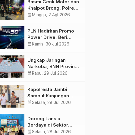
Basmi Genk Motor dan
Semakin Skena
Knalpot Brong, Polres
Tanjab Barat Amankan
calendar_month
Minggu, 2 Agt 2026
Belasan Kendaraan
PLN Hadirkan Promo
Power Drive, Beri
Diskon Tambah Daya
calendar_month
Kamis, 30 Jul 2026
50% di Ajang GIIAS
2026
Ungkap Jaringan
Narkoba, BNN Provinsi
Jambi dan Bea Cukai
calendar_month
Rabu, 29 Jul 2026
Amankan Sembilan
Pelaku beserta 766
Kapolresta Jambi
Butir Ekstasi dan 146
Sambut Kunjungan
Gram Sabu
Ketua dan Pengurus
calendar_month
Selasa, 28 Jul 2026
PWI Kota Jambi
Perkuat Sinergi dan
Dorong Lansia
Kolaborasi
Berdaya di Sektor
Hijau, Pertamina EP
calendar_month
Selasa, 28 Jul 2026