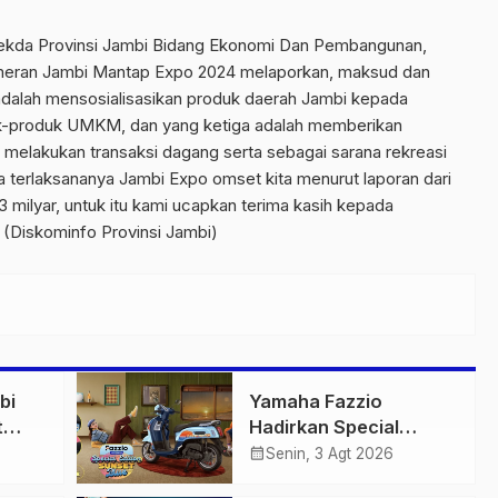
 Sekda Provinsi Jambi Bidang Ekonomi Dan Pembangunan,
ameran Jambi Mantap Expo 2024 melaporkan, maksud dan
dalah mensosialisasikan produk daerah Jambi kepada
-produk UMKM, dan yang ketiga adalah memberikan
elakukan transaksi dagang serta sebagai sarana rekreasi
a terlaksananya Jambi Expo omset kita menurut laporan dari
 milyar, untuk itu kami ucapkan terima kasih kepada
 (Diskominfo Provinsi Jambi)
bi
Yamaha Fazzio
t
Hadirkan Special
 di
Edition Sunset Blue,
calendar_month
Senin, 3 Agt 2026
igas
Tampilkan Nuansa