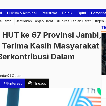
al
Hukum & Kriminal
Peristiwa
Politik
Opini
Pemerin
a Jambi
#Pemkab Tanjab Barat
#Polres Tanjab Barat
#Irjen
T
 HUT ke 67 Provinsi Jambi,
: Terima Kasih Masyarakat
Berkontribusi Dalam
print
ntar
Cetak
Pinterest
Threads