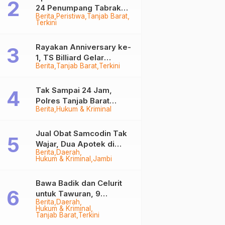
24 Penumpang Tabrak
Berita
Peristiwa
Tanjab Barat
Togok di Kuala Tungkal,
Terkini
Kapten Sempat Hilang
Rayakan Anniversary ke-
1, TS Billiard Gelar
Berita
Tanjab Barat
Terkini
Turnamen 9 Ball
Berhadiah Rp50,8 Juta
Tak Sampai 24 Jam,
Polres Tanjab Barat
Berita
Hukum & Kriminal
Ringkus Komplotan
Curanmor di Kuala
Tungkal
Jual Obat Samcodin Tak
Wajar, Dua Apotek di
Berita
Daerah
Tanjab Barat Disegel
Hukum & Kriminal
Jambi
BPOM!
Bawa Badik dan Celurit
untuk Tawuran, 9
Berita
Daerah
Anggota Geng Motor di
Hukum & Kriminal
Tanjab Barat Diringkus
Tanjab Barat
Terkini