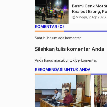
Demi Keselamata
Basmi Genk Moto
Bersama
Knalpot Brong, Po
Tanjab Barat Am
calendar_month
Minggu, 2 Agt 2026
Belasan Kendaraa
KOMENTAR (0)
Saat ini belum ada komentar
Silahkan tulis komentar Anda
Anda harus
masuk
untuk berkomentar.
REKOMENDASI UNTUK ANDA