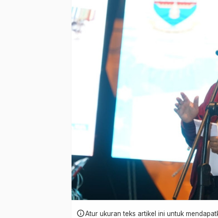
info
Atur ukuran teks artikel ini untuk mendap