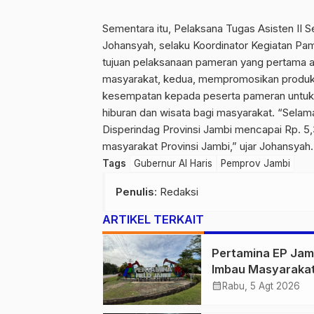
Sementara itu, Pelaksana Tugas Asisten II
Johansyah, selaku Koordinator Kegiatan P
tujuan pelaksanaan pameran yang pertama a
masyarakat, kedua, mempromosikan produk
kesempatan kepada peserta pameran untuk m
hiburan dan wisata bagi masyarakat. “Selam
Disperindag Provinsi Jambi mencapai Rp. 5,3
masyarakat Provinsi Jambi,” ujar Johansyah.
Tags
Gubernur Al Haris
Pemprov Jambi
Penulis
: Redaksi
ARTIKEL TERKAIT
Pertamina EP Jam
Imbau Masyaraka
Tidak Beraktivitas
calendar_month
Rabu, 5 Agt 2026
Atas Jalur Pipa M