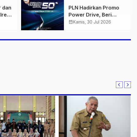
n
Retro Summer yang
r dan
PLN Hadirkan Promo
Semakin Skena
lres
Power Drive, Beri
ankan
Diskon Tambah Daya
calendar_month
Kamis, 30 Jul 2026
n
50% di Ajang GIIAS
2026