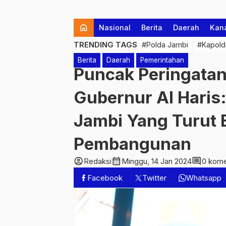
home
Nasional
Berita
Daerah
Kan
TRENDING TAGS
#Polda Jambi
#Kapold
Berita
Daerah
Pemerintahan
Puncak Peringatan
Gubernur Al Haris
Jambi Yang Turut 
Pembangunan
account_circle
calendar_month
comment
Redaksi
Minggu, 14 Jan 2024
0 kome
Facebook
Twitter
Whatsapp