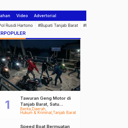
tahan
Video
Advertorial
 Pol Rusdi Hartono
#Bupati Tanjab Barat
#Pemprov Jambi
#Di
ERPOPULER
Tawuran Geng Motor di
Tanjab Barat, Satu
Berita
Daerah
Remaja Kritis Dibacok, 3
Hukum & Kriminal
Tanjab Barat
Pelaku Ditangkap
Speed Boat Bermuatan