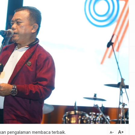
text_increase
atkan pengalaman membaca terbaik.
text_decrease