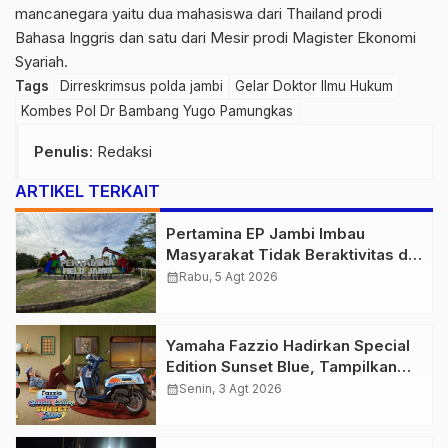
mancanegara yaitu dua mahasiswa dari Thailand prodi
Bahasa Inggris dan satu dari Mesir prodi Magister Ekonomi
Syariah.
Tags
Dirreskrimsus polda jambi
Gelar Doktor Ilmu Hukum
Kombes Pol Dr Bambang Yugo Pamungkas
Penulis
: Redaksi
ARTIKEL TERKAIT
Pertamina EP Jambi Imbau
Masyarakat Tidak Beraktivitas di
Atas Jalur Pipa Migas Demi
calendar_month
Rabu, 5 Agt 2026
Keselamatan Bersama
Yamaha Fazzio Hadirkan Special
Edition Sunset Blue, Tampilkan
Nuansa Retro Summer yang
calendar_month
Senin, 3 Agt 2026
Semakin Skena