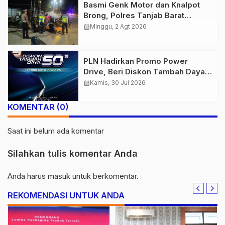
Basmi Genk Motor dan Knalpot
Brong, Polres Tanjab Barat
Amankan Belasan Kendaraan
calendar_month
Minggu, 2 Agt 2026
PLN Hadirkan Promo Power
Drive, Beri Diskon Tambah Daya
50% di Ajang GIIAS 2026
calendar_month
Kamis, 30 Jul 2026
KOMENTAR (0)
Saat ini belum ada komentar
Silahkan tulis komentar Anda
Anda harus
masuk
untuk berkomentar.
REKOMENDASI UNTUK ANDA