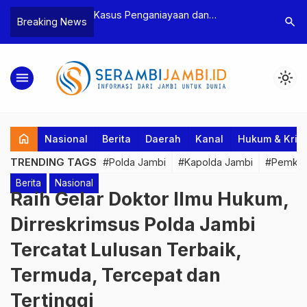
niayaan dan
Polres Tebo Ungkap Kasus
Terkai
search
Breaking News
 Ketua BPD, Polres
Pengeroyokan dan Penganiayaan,
Pejaba
an Dua Tersangka
Dua Pelaku Pengeroyokan di Sumay
Kakan
Ditahan
Penuh
menu
light_mode
home
Nasional
Berita
Daerah
Kanal
Hukum & Krim
TRENDING TAGS
#Polda Jambi
#Kapolda Jambi
#Pemkab
Berita
Nasional
Raih Gelar Doktor Ilmu Hukum,
Dirreskrimsus Polda Jambi
Tercatat Lulusan Terbaik,
Termuda, Tercepat dan
Tertinggi