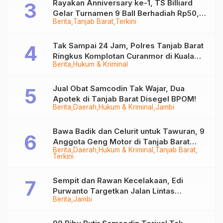
Rayakan Anniversary ke-1, TS Billiard
Gelar Turnamen 9 Ball Berhadiah Rp50,8
Berita
Tanjab Barat
Terkini
Juta
Tak Sampai 24 Jam, Polres Tanjab Barat
Ringkus Komplotan Curanmor di Kuala
Berita
Hukum & Kriminal
Tungkal
Jual Obat Samcodin Tak Wajar, Dua
Apotek di Tanjab Barat Disegel BPOM!
Berita
Daerah
Hukum & Kriminal
Jambi
Bawa Badik dan Celurit untuk Tawuran, 9
Anggota Geng Motor di Tanjab Barat
Berita
Daerah
Hukum & Kriminal
Tanjab Barat
Diringkus
Terkini
Sempit dan Rawan Kecelakaan, Edi
Purwanto Targetkan Jalan Lintas
Berita
Jambi
Tungkal-Jambi Mulus di 2028