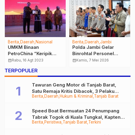
Berita
Daerah
Nasional
Berita
Daerah
Jambi
UMKM Binaan
Polda Jambi Gelar
PetroChina “Keripik
Binrohtal Personel
Pisang Merasa” Raih
Nasrani, Perkuat
calendar_month
Rabu, 16 Agt 2023
calendar_month
Kamis, 7 Mei 2026
Penghargaan Dalam
Integritas dan
TERPOPULER
Acara Pra-Forum
Pelayanan Humanis
KAPNAS III Area
Tawuran Geng Motor di Tanjab Barat,
SUMBAGSEL
Satu Remaja Kritis Dibacok, 3 Pelaku
Berita
Daerah
Hukum & Kriminal
Tanjab Barat
Ditangkap
Speed Boat Bermuatan 24 Penumpang
Tabrak Togok di Kuala Tungkal, Kapten
Berita
Peristiwa
Tanjab Barat
Terkini
Sempat Hilang