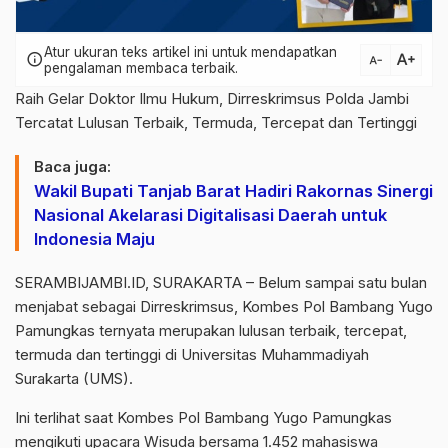
Atur ukuran teks artikel ini untuk mendapatkan
text_increase
info
text_decrease
pengalaman membaca terbaik.
Raih Gelar Doktor Ilmu Hukum, Dirreskrimsus Polda Jambi
Tercatat Lulusan Terbaik, Termuda, Tercepat dan Tertinggi
Baca juga:
Wakil Bupati Tanjab Barat Hadiri Rakornas Sinergi
Nasional Akelarasi Digitalisasi Daerah untuk
Indonesia Maju
SERAMBIJAMBI.ID, SURAKARTA – Belum sampai satu bulan
menjabat sebagai Dirreskrimsus, Kombes Pol Bambang Yugo
Pamungkas ternyata merupakan lulusan terbaik, tercepat,
termuda dan tertinggi di Universitas Muhammadiyah
Surakarta (UMS).
Ini terlihat saat Kombes Pol Bambang Yugo Pamungkas
mengikuti upacara Wisuda bersama 1.452 mahasiswa