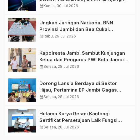
GIIAS 2026
calendar_month
Kamis, 30 Jul 2026
Ungkap Jaringan Narkoba, BNN
Provinsi Jambi dan Bea Cukai
Amankan Sembilan Pelaku beserta
calendar_month
Rabu, 29 Jul 2026
766 Butir Ekstasi dan 146 Gram Sabu
Kapolresta Jambi Sambut Kunjungan
Ketua dan Pengurus PWI Kota Jambi
Perkuat Sinergi dan Kolaborasi
calendar_month
Selasa, 28 Jul 2026
Dorong Lansia Berdaya di Sektor
Hijau, Pertamina EP Jambi Gagas
Lansiapreneur Batik Eco-Print
calendar_month
Selasa, 28 Jul 2026
Hutama Karya Resmi Kantongi
Sertifikat Persetujuan Laik Fungsi
Struktur Jembatan Musi V Tol
calendar_month
Selasa, 28 Jul 2026
Palembang–Betung