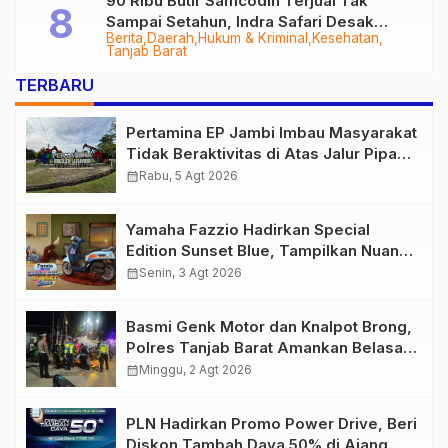
90 Ribu Butir Samcodin Terjual Tak
Sampai Setahun, Indra Safari Desak
Berita
Daerah
Hukum & Kriminal
Kesehatan
Audit Menyeluruh
Tanjab Barat
TERBARU
Pertamina EP Jambi Imbau Masyarakat
Tidak Beraktivitas di Atas Jalur Pipa
Migas Demi Keselamatan Bersama
calendar_month
Rabu, 5 Agt 2026
Yamaha Fazzio Hadirkan Special
Edition Sunset Blue, Tampilkan Nuansa
Retro Summer yang Semakin Skena
calendar_month
Senin, 3 Agt 2026
Basmi Genk Motor dan Knalpot Brong,
Polres Tanjab Barat Amankan Belasan
Kendaraan
calendar_month
Minggu, 2 Agt 2026
PLN Hadirkan Promo Power Drive, Beri
Diskon Tambah Daya 50% di Ajang