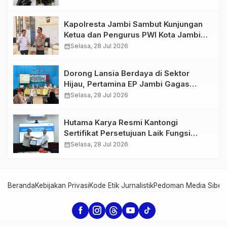
766 Butir Ekstasi dan 146 Gram Sabu
Kapolresta Jambi Sambut Kunjungan
Ketua dan Pengurus PWI Kota Jambi
Perkuat Sinergi dan Kolaborasi
calendar_month
Selasa, 28 Jul 2026
Dorong Lansia Berdaya di Sektor
Hijau, Pertamina EP Jambi Gagas
Lansiapreneur Batik Eco-Print
calendar_month
Selasa, 28 Jul 2026
Hutama Karya Resmi Kantongi
Sertifikat Persetujuan Laik Fungsi
Struktur Jembatan Musi V Tol
calendar_month
Selasa, 28 Jul 2026
Palembang–Betung
Beranda
Kebijakan Privasi
Kode Etik Jurnalistik
Pedoman Media Siber