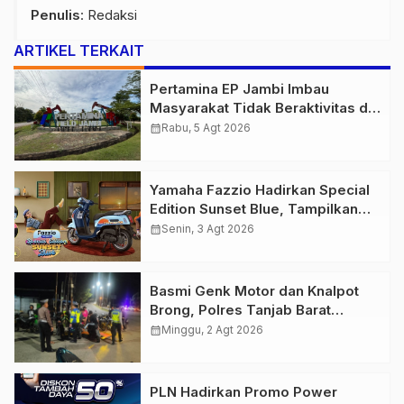
Penulis
: Redaksi
ARTIKEL TERKAIT
Pertamina EP Jambi Imbau
Masyarakat Tidak Beraktivitas di
Atas Jalur Pipa Migas Demi
calendar_month
Rabu, 5 Agt 2026
Keselamatan Bersama
Yamaha Fazzio Hadirkan Special
Edition Sunset Blue, Tampilkan
Nuansa Retro Summer yang
calendar_month
Senin, 3 Agt 2026
Semakin Skena
Basmi Genk Motor dan Knalpot
Brong, Polres Tanjab Barat
Amankan Belasan Kendaraan
calendar_month
Minggu, 2 Agt 2026
PLN Hadirkan Promo Power