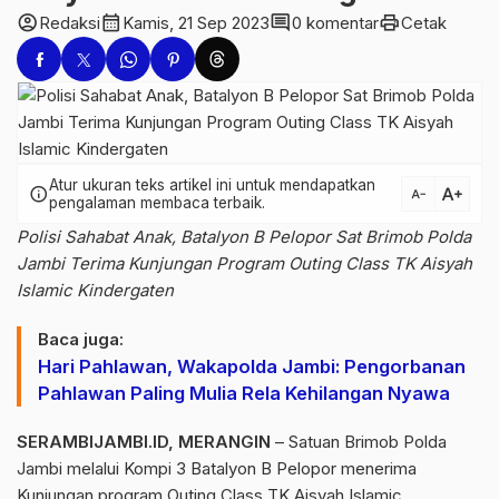
account_circle
calendar_month
comment
print
Redaksi
Kamis, 21 Sep 2023
0 komentar
Cetak
Atur ukuran teks artikel ini untuk mendapatkan
text_increase
info
text_decrease
pengalaman membaca terbaik.
Polisi Sahabat Anak, Batalyon B Pelopor Sat Brimob Polda
Jambi Terima Kunjungan Program Outing Class TK Aisyah
Islamic Kindergaten
Baca juga:
Hari Pahlawan, Wakapolda Jambi: Pengorbanan
Pahlawan Paling Mulia Rela Kehilangan Nyawa
SERAMBIJAMBI.ID, MERANGIN
– Satuan Brimob Polda
Jambi melalui Kompi 3 Batalyon B Pelopor menerima
Kunjungan program Outing Class TK Aisyah Islamic