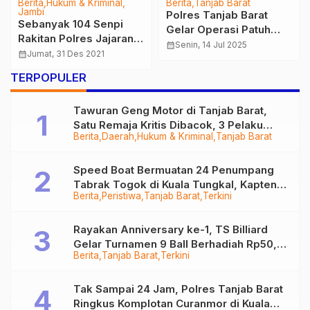
Berita
Hukum & Kriminal
Berita
Tanjab Barat
Jambi
Polres Tanjab Barat
Sebanyak 104 Senpi
Gelar Operasi Patuh
Rakitan Polres Jajaran
Siginjai 2025: Catat
calendar_month
Senin, 14 Jul 2025
Polda Jambi
calendar_month
Jumat, 31 Des 2021
Tanggalnya dan
Dimusnahkan
Pastikan Kendaraan
TERPOPULER
Anda Lengkap!
Tawuran Geng Motor di Tanjab Barat,
Satu Remaja Kritis Dibacok, 3 Pelaku
Berita
Daerah
Hukum & Kriminal
Tanjab Barat
Ditangkap
Speed Boat Bermuatan 24 Penumpang
Tabrak Togok di Kuala Tungkal, Kapten
Berita
Peristiwa
Tanjab Barat
Terkini
Sempat Hilang
Rayakan Anniversary ke-1, TS Billiard
Gelar Turnamen 9 Ball Berhadiah Rp50,8
Berita
Tanjab Barat
Terkini
Juta
Tak Sampai 24 Jam, Polres Tanjab Barat
Ringkus Komplotan Curanmor di Kuala