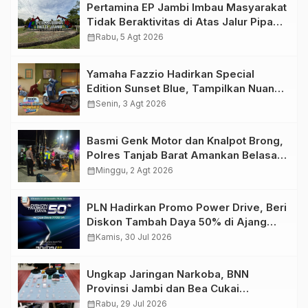
Pertamina EP Jambi Imbau Masyarakat
Tidak Beraktivitas di Atas Jalur Pipa
Migas Demi Keselamatan Bersama
calendar_month
Rabu, 5 Agt 2026
Yamaha Fazzio Hadirkan Special
Edition Sunset Blue, Tampilkan Nuansa
Retro Summer yang Semakin Skena
calendar_month
Senin, 3 Agt 2026
Basmi Genk Motor dan Knalpot Brong,
Polres Tanjab Barat Amankan Belasan
Kendaraan
calendar_month
Minggu, 2 Agt 2026
PLN Hadirkan Promo Power Drive, Beri
Diskon Tambah Daya 50% di Ajang
GIIAS 2026
calendar_month
Kamis, 30 Jul 2026
Ungkap Jaringan Narkoba, BNN
Provinsi Jambi dan Bea Cukai
Amankan Sembilan Pelaku beserta
calendar_month
Rabu, 29 Jul 2026