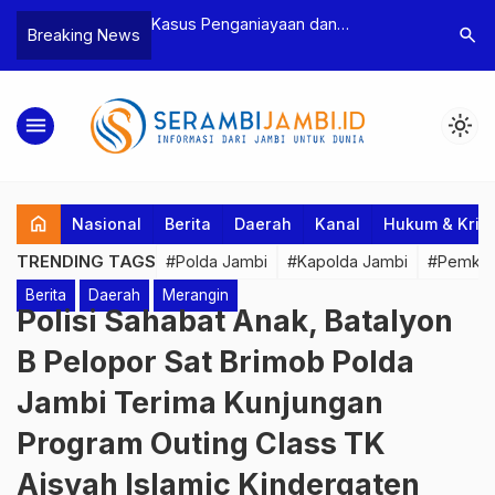
ayaan dan
Polres Tebo Ungkap Kasus
Terkait 
search
Breaking News
etua BPD, Polres
Pengeroyokan dan Penganiayaan,
Pejabat 
 Dua Tersangka
Dua Pelaku Pengeroyokan di Sumay
Kakanwil
Ditahan
Penuh P
menu
light_mode
home
Nasional
Berita
Daerah
Kanal
Hukum & Krim
TRENDING TAGS
#Polda Jambi
#Kapolda Jambi
#Pemkab
Berita
Daerah
Merangin
Polisi Sahabat Anak, Batalyon
B Pelopor Sat Brimob Polda
Jambi Terima Kunjungan
Program Outing Class TK
Aisyah Islamic Kindergaten