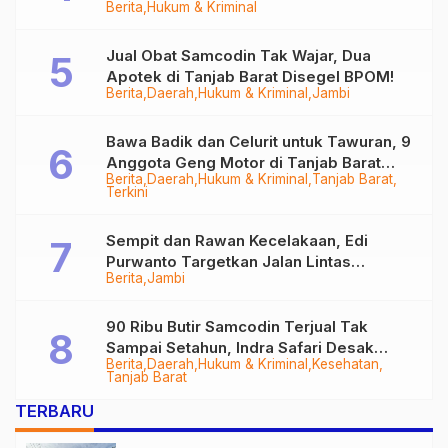
Berita
Hukum & Kriminal
Tungkal
Jual Obat Samcodin Tak Wajar, Dua
Apotek di Tanjab Barat Disegel BPOM!
Berita
Daerah
Hukum & Kriminal
Jambi
Bawa Badik dan Celurit untuk Tawuran, 9
Anggota Geng Motor di Tanjab Barat
Berita
Daerah
Hukum & Kriminal
Tanjab Barat
Diringkus
Terkini
Sempit dan Rawan Kecelakaan, Edi
Purwanto Targetkan Jalan Lintas
Berita
Jambi
Tungkal-Jambi Mulus di 2028
90 Ribu Butir Samcodin Terjual Tak
Sampai Setahun, Indra Safari Desak
Berita
Daerah
Hukum & Kriminal
Kesehatan
Audit Menyeluruh
Tanjab Barat
TERBARU