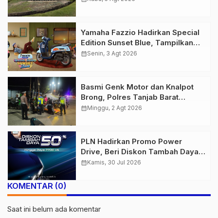
Keselamatan Bersama
Yamaha Fazzio Hadirkan Special
Edition Sunset Blue, Tampilkan
Nuansa Retro Summer yang
calendar_month
Senin, 3 Agt 2026
Semakin Skena
Basmi Genk Motor dan Knalpot
Brong, Polres Tanjab Barat
Amankan Belasan Kendaraan
calendar_month
Minggu, 2 Agt 2026
PLN Hadirkan Promo Power
Drive, Beri Diskon Tambah Daya
50% di Ajang GIIAS 2026
calendar_month
Kamis, 30 Jul 2026
KOMENTAR (0)
Saat ini belum ada komentar