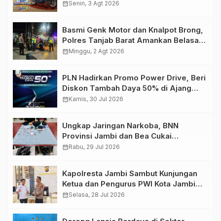
Retro Summer yang Semakin Skena
calendar_month
Senin, 3 Agt 2026
Basmi Genk Motor dan Knalpot Brong,
Polres Tanjab Barat Amankan Belasan
Kendaraan
calendar_month
Minggu, 2 Agt 2026
PLN Hadirkan Promo Power Drive, Beri
Diskon Tambah Daya 50% di Ajang
GIIAS 2026
calendar_month
Kamis, 30 Jul 2026
Ungkap Jaringan Narkoba, BNN
Provinsi Jambi dan Bea Cukai
Amankan Sembilan Pelaku beserta
calendar_month
Rabu, 29 Jul 2026
766 Butir Ekstasi dan 146 Gram Sabu
Kapolresta Jambi Sambut Kunjungan
Ketua dan Pengurus PWI Kota Jambi
Perkuat Sinergi dan Kolaborasi
calendar_month
Selasa, 28 Jul 2026