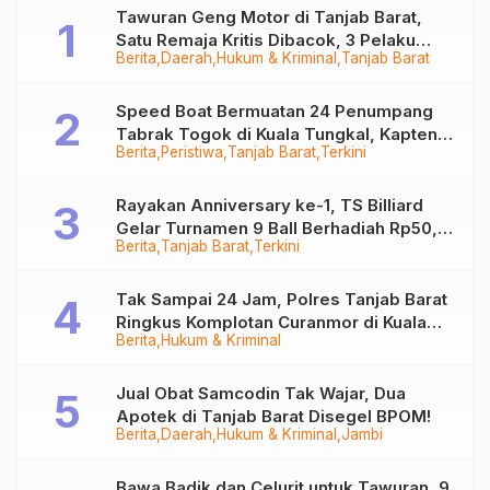
Tawuran Geng Motor di Tanjab Barat,
Satu Remaja Kritis Dibacok, 3 Pelaku
Berita
Daerah
Hukum & Kriminal
Tanjab Barat
Ditangkap
Speed Boat Bermuatan 24 Penumpang
Tabrak Togok di Kuala Tungkal, Kapten
Berita
Peristiwa
Tanjab Barat
Terkini
Sempat Hilang
Rayakan Anniversary ke-1, TS Billiard
Gelar Turnamen 9 Ball Berhadiah Rp50,8
Berita
Tanjab Barat
Terkini
Juta
Tak Sampai 24 Jam, Polres Tanjab Barat
Ringkus Komplotan Curanmor di Kuala
Berita
Hukum & Kriminal
Tungkal
Jual Obat Samcodin Tak Wajar, Dua
Apotek di Tanjab Barat Disegel BPOM!
Berita
Daerah
Hukum & Kriminal
Jambi
Bawa Badik dan Celurit untuk Tawuran, 9