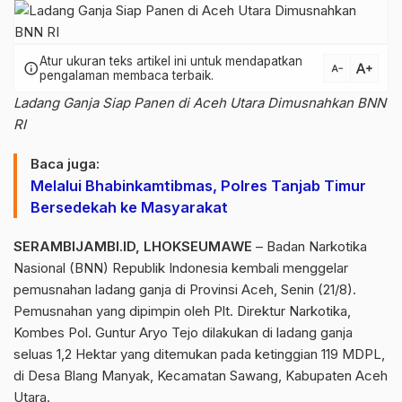
Atur ukuran teks artikel ini untuk mendapatkan
text_increase
info
text_decrease
pengalaman membaca terbaik.
Ladang Ganja Siap Panen di Aceh Utara Dimusnahkan BNN
RI
Baca juga:
Melalui Bhabinkamtibmas, Polres Tanjab Timur
Bersedekah ke Masyarakat
SERAMBIJAMBI.ID, LHOKSEUMAWE
– Badan Narkotika
Nasional (BNN) Republik Indonesia kembali menggelar
pemusnahan ladang ganja di Provinsi Aceh, Senin (21/8).
Pemusnahan yang dipimpin oleh Plt. Direktur Narkotika,
Kombes Pol. Guntur Aryo Tejo dilakukan di ladang ganja
seluas 1,2 Hektar yang ditemukan pada ketinggian 119 MDPL,
di Desa Blang Manyak, Kecamatan Sawang, Kabupaten Aceh
Utara.