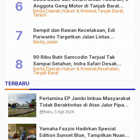
Anggota Geng Motor di Tanjab Barat
Berita
Daerah
Hukum & Kriminal
Tanjab Barat
Diringkus
Terkini
Sempit dan Rawan Kecelakaan, Edi
Purwanto Targetkan Jalan Lintas
Berita
Jambi
Tungkal-Jambi Mulus di 2028
90 Ribu Butir Samcodin Terjual Tak
Sampai Setahun, Indra Safari Desak
Berita
Daerah
Hukum & Kriminal
Kesehatan
Audit Menyeluruh
Tanjab Barat
TERBARU
Pertamina EP Jambi Imbau Masyarakat
Tidak Beraktivitas di Atas Jalur Pipa
Migas Demi Keselamatan Bersama
calendar_month
Rabu, 5 Agt 2026
Yamaha Fazzio Hadirkan Special
Edition Sunset Blue, Tampilkan Nuansa