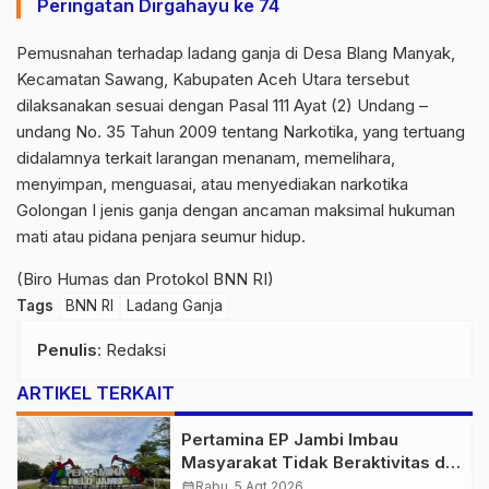
Peringatan Dirgahayu ke 74
Pemusnahan terhadap ladang ganja di Desa Blang Manyak,
Kecamatan Sawang, Kabupaten Aceh Utara tersebut
dilaksanakan sesuai dengan Pasal 111 Ayat (2) Undang –
undang No. 35 Tahun 2009 tentang Narkotika, yang tertuang
didalamnya terkait larangan menanam, memelihara,
menyimpan, menguasai, atau menyediakan narkotika
Golongan I jenis ganja dengan ancaman maksimal hukuman
mati atau pidana penjara seumur hidup.
(Biro Humas dan Protokol BNN RI)
Tags
BNN RI
Ladang Ganja
Penulis
: Redaksi
ARTIKEL TERKAIT
Pertamina EP Jambi Imbau
Masyarakat Tidak Beraktivitas di
Atas Jalur Pipa Migas Demi
calendar_month
Rabu, 5 Agt 2026