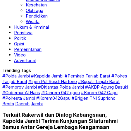
Kesehatan
Olahraga
Pendidikan
Wisata
Hukum & Kriminal
Peristiwa
Politik
Opini
Pemerintahan
Video
Advertorial
Trending Tags
#Polda Jambi
#Kapolda Jambi
#Pemkab Tanjab Barat
#Polres
Tanjab Barat
#Irjen Pol Rusdi Hartono
#Bupati Tanjab Barat
#Pemprov Jambi
#Ditlantas Polda Jambi
#AKBP Agung Basuki
#Gubernur Al Haris
#Danrem 042 gapu
#Korem 042 Gapu
#Polresta Jambi
#Korem042Gapu
#Brigjen TNI Supriono
Berita
Daerah
Jambi
Terkait Rakerwil dan Dialog Kebangsaan,
Kapolda Jambi Terima Kunjungan Silaturahmi
Bamus Antar Gereja Lembaga Keagamaan