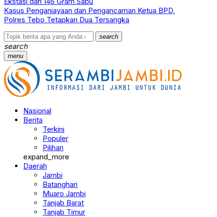
Ekstasi dan 146 Gram Sabu
Kasus Penganiayaan dan Pengancaman Ketua BPD,
Polres Tebo Tetapkan Dua Tersangka
search
search
menu
Nasional
Berita
Terkini
Populer
Pilihan
expand_more
Daerah
Jambi
Batanghari
Muaro Jambi
Tanjab Barat
Tanjab Timur