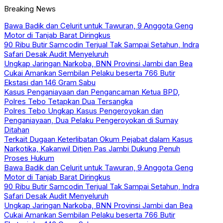
Breaking News
Bawa Badik dan Celurit untuk Tawuran, 9 Anggota Geng
Motor di Tanjab Barat Diringkus
90 Ribu Butir Samcodin Terjual Tak Sampai Setahun, Indra
Safari Desak Audit Menyeluruh
Ungkap Jaringan Narkoba, BNN Provinsi Jambi dan Bea
Cukai Amankan Sembilan Pelaku beserta 766 Butir
Ekstasi dan 146 Gram Sabu
Kasus Penganiayaan dan Pengancaman Ketua BPD,
Polres Tebo Tetapkan Dua Tersangka
Polres Tebo Ungkap Kasus Pengeroyokan dan
Penganiayaan, Dua Pelaku Pengeroyokan di Sumay
Ditahan
Terkait Dugaan Keterlibatan Okum Pejabat dalam Kasus
Narkotika, Kakanwil Ditjen Pas Jambi Dukung Penuh
Proses Hukum
Bawa Badik dan Celurit untuk Tawuran, 9 Anggota Geng
Motor di Tanjab Barat Diringkus
90 Ribu Butir Samcodin Terjual Tak Sampai Setahun, Indra
Safari Desak Audit Menyeluruh
Ungkap Jaringan Narkoba, BNN Provinsi Jambi dan Bea
Cukai Amankan Sembilan Pelaku beserta 766 Butir