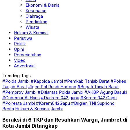
Ekonomi & Bisnis
Kesehatan
Olahraga
Pendidikan
Wisata
Hukum & Kriminal
Peristiwa
Politik
Opini
Pemerintahan
Video
Advertorial
Trending Tags
#Polda Jambi
#Kapolda Jambi
#Pemkab Tanjab Barat
#Polres
Tanjab Barat
#Irjen Pol Rusdi Hartono
#Bupati Tanjab Barat
#Pemprov Jambi
#Ditlantas Polda Jambi
#AKBP Agung Basuki
#Gubernur Al Haris
#Danrem 042 gapu
#Korem 042 Gapu
#Polresta Jambi
#Korem042Gapu
#Brigjen TNI Supriono
Berita
Hukum & Kriminal
Jambi
Beraksi di 6 TKP dan Resahkan Warga, Jambret di
Kota Jambi Ditangkap