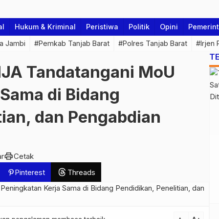
al
Hukum & Kriminal
Peristiwa
Politik
Opini
Pemerin
a Jambi
#Pemkab Tanjab Barat
#Polres Tanjab Barat
#Irjen
T
NJA Tandatangani MoU
 Sama di Bidang
tian, dan Pengabdian
print
ar
Cetak
Pinterest
Threads