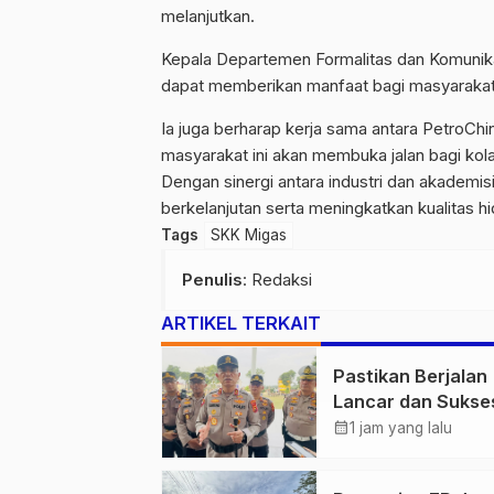
melanjutkan.
Kepala Departemen Formalitas dan Komunik
dapat memberikan manfaat bagi masyarakat lu
Ia juga berharap kerja sama antara PetroChi
masyarakat ini akan membuka jalan bagi kola
Dengan sinergi antara industri dan akadem
berkelanjutan serta meningkatkan kualitas h
Tags
SKK Migas
Penulis
: Redaksi
ARTIKEL TERKAIT
Pastikan Berjalan
Lancar dan Sukse
Polda Jambi Siap
calendar_month
1 jam yang lalu
Pengamanan Berl
untuk 8.750 Pelari