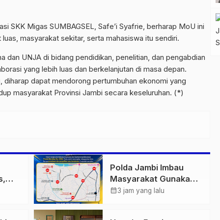
asi SKK Migas SUMBAGSEL, Safe’i Syafrie, berharap MoU ini
as, masyarakat sekitar, serta mahasiswa itu sendiri.
na dan UNJA di bidang pendidikan, penelitian, dan pengabdian
borasi yang lebih luas dan berkelanjutan di masa depan.
isi, diharap dapat mendorong pertumbuhan ekonomi yang
idup masyarakat Provinsi Jambi secara keseluruhan. (*)
Polda Jambi Imbau
s,
Masyarakat Gunakan
kan
Jalur Alternatif Selama
calendar_month
3 jam yang lalu
apis
Pelaksanaan Presisi
,
Merdeka Run 2026