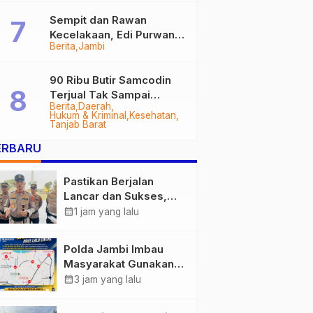
Sempit dan Rawan
Kecelakaan, Edi Purwanto
Berita
Jambi
Targetkan Jalan Lintas
Tungkal-Jambi Mulus di
2028
90 Ribu Butir Samcodin
Terjual Tak Sampai
Berita
Daerah
Setahun, Indra Safari
Hukum & Kriminal
Kesehatan
Desak Audit Menyeluruh
Tanjab Barat
ERBARU
Pastikan Berjalan
Lancar dan Sukses,
Polda Jambi Siapkan
calendar_month
1 jam yang lalu
Pengamanan Berlapis
untuk 8.750 Pelari,
Polda Jambi Imbau
1.848 Personel Kawal
Masyarakat Gunakan
Presisi Merdeka Run
Jalur Alternatif Selama
calendar_month
3 jam yang lalu
Pelaksanaan Presisi
Merdeka Run 2026