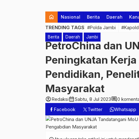
home
Nasional
Berita
Daerah
Kan
TRENDING TAGS
#Polda Jambi
#Kapold
Berita
Daerah
Jambi
PetroChina dan U
Peningkatan Kerja
Pendidikan, Peneli
Masyarakat
account_circle
calendar_month
comment
Redaksi
Sabtu, 8 Jul 2023
0 koment
Facebook
Twitter
Whatsapp