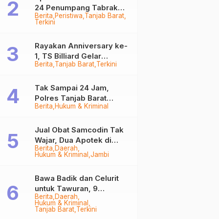
24 Penumpang Tabrak
Berita
Peristiwa
Tanjab Barat
Togok di Kuala Tungkal,
Terkini
Kapten Sempat Hilang
Rayakan Anniversary ke-
1, TS Billiard Gelar
Berita
Tanjab Barat
Terkini
Turnamen 9 Ball
Berhadiah Rp50,8 Juta
Tak Sampai 24 Jam,
Polres Tanjab Barat
Berita
Hukum & Kriminal
Ringkus Komplotan
Curanmor di Kuala
Tungkal
Jual Obat Samcodin Tak
Wajar, Dua Apotek di
Berita
Daerah
Tanjab Barat Disegel
Hukum & Kriminal
Jambi
BPOM!
Bawa Badik dan Celurit
untuk Tawuran, 9
Berita
Daerah
Anggota Geng Motor di
Hukum & Kriminal
Tanjab Barat Diringkus
Tanjab Barat
Terkini