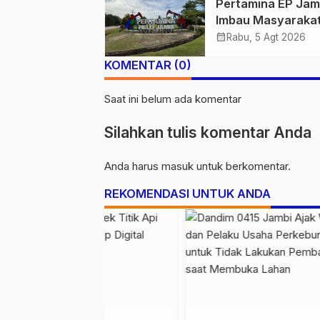
Pertamina EP Jam
1.848 Personel K
Imbau Masyaraka
Presisi Merdeka 
Tidak Beraktivitas
calendar_month
Rabu, 5 Agt 2026
Atas Jalur Pipa M
KOMENTAR (0)
Demi Keselamata
Bersama
Saat ini belum ada komentar
Silahkan tulis komentar Anda
Anda harus
masuk
untuk berkomentar.
REKOMENDASI UNTUK ANDA