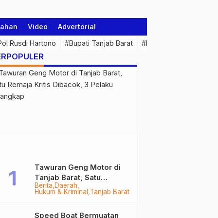
tahan
Video
Advertorial
 Pol Rusdi Hartono
#Bupati Tanjab Barat
#Pemprov Jambi
#Di
ERPOPULER
Tawuran Geng Motor di
Tanjab Barat, Satu
Berita
Daerah
Remaja Kritis Dibacok, 3
Hukum & Kriminal
Tanjab Barat
Pelaku Ditangkap
Speed Boat Bermuatan