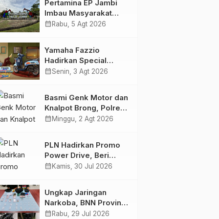
Pertamina EP Jambi
Imbau Masyarakat
Tidak Beraktivitas di
calendar_month
Rabu, 5 Agt 2026
Atas Jalur Pipa Migas
Demi Keselamatan
Yamaha Fazzio
Bersama
Hadirkan Special
Edition Sunset Blue,
calendar_month
Senin, 3 Agt 2026
Tampilkan Nuansa
Retro Summer yang
Basmi Genk Motor dan
Semakin Skena
Knalpot Brong, Polres
Tanjab Barat Amankan
calendar_month
Minggu, 2 Agt 2026
Belasan Kendaraan
PLN Hadirkan Promo
Power Drive, Beri
Diskon Tambah Daya
calendar_month
Kamis, 30 Jul 2026
50% di Ajang GIIAS
2026
Ungkap Jaringan
Narkoba, BNN Provinsi
Jambi dan Bea Cukai
calendar_month
Rabu, 29 Jul 2026