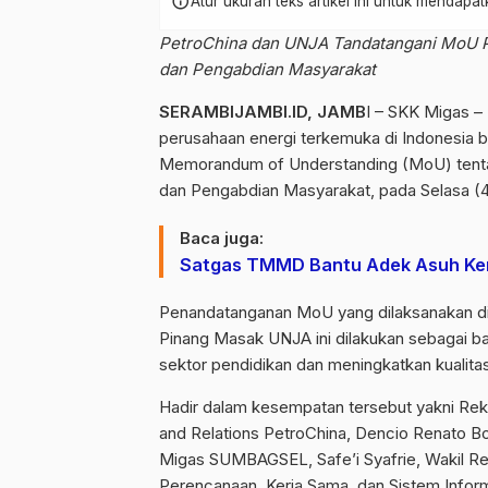
info
Atur ukuran teks artikel ini untuk mendap
PetroChina dan UNJA Tandatangani MoU Pe
dan Pengabdian Masyarakat
SERAMBIJAMBI.ID, JAMB
I – SKK Migas –
perusahaan energi terkemuka di Indonesia 
Memorandum of Understanding (MoU) tentan
dan Pengabdian Masyarakat, pada Selasa (4
Baca juga:
Satgas TMMD Bantu Adek Asuh Ke
Penandatanganan MoU yang dilaksanakan di 
Pinang Masak UNJA ini dilakukan sebagai b
sektor pendidikan dan meningkatkan kualita
Hadir dalam kesempatan tersebut yakni Rek
and Relations PetroChina, Dencio Renato B
Migas SUMBAGSEL, Safe’i Syafrie, Wakil Re
Perencanaan, Kerja Sama, dan Sistem Inform