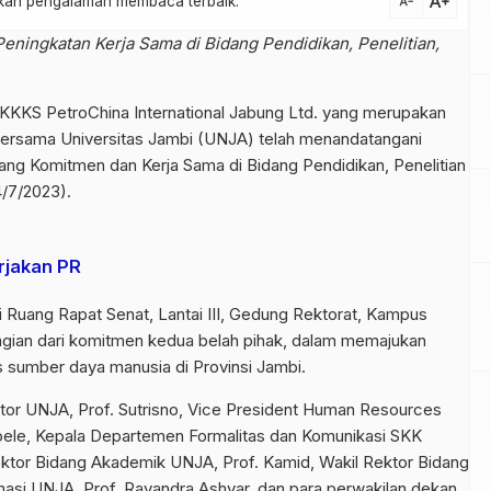
text_increase
atkan pengalaman membaca terbaik.
text_decrease
ningkatan Kerja Sama di Bidang Pendidikan, Penelitian,
 KKKS PetroChina International Jabung Ltd. yang merupakan
bersama Universitas Jambi (UNJA) telah menandatangani
g Komitmen dan Kerja Sama di Bidang Pendidikan, Penelitian
/7/2023).
rjakan PR
Ruang Rapat Senat, Lantai III, Gedung Rektorat, Kampus
agian dari komitmen kedua belah pihak, dalam memajukan
s sumber daya manusia di Provinsi Jambi.
tor UNJA, Prof. Sutrisno, Vice President Human Resources
oele, Kepala Departemen Formalitas dan Komunikasi SKK
ktor Bidang Akademik UNJA, Prof. Kamid, Wakil Rektor Bidang
asi UNJA, Prof. Rayandra Ashyar, dan para perwakilan dekan