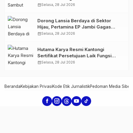
Perkuat Sinergi dan Kolaborasi
calendar_month
Selasa, 28 Jul 2026
Dorong Lansia Berdaya di Sektor
Hijau, Pertamina EP Jambi Gagas
Lansiapreneur Batik Eco-Print
calendar_month
Selasa, 28 Jul 2026
Hutama Karya Resmi Kantongi
Sertifikat Persetujuan Laik Fungsi
Struktur Jembatan Musi V Tol
calendar_month
Selasa, 28 Jul 2026
Palembang–Betung
Beranda
Kebijakan Privasi
Kode Etik Jurnalistik
Pedoman Media Siber
Serambi Jambi - Informasi dari Jambi untuk Dunia
Copyright Serambi Jambi