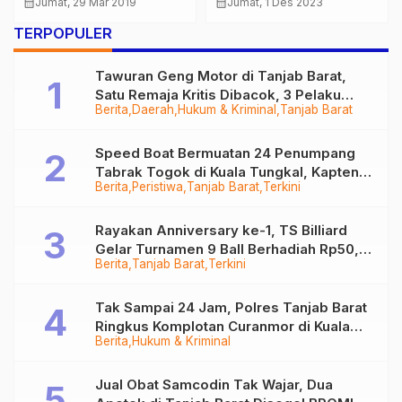
Paguyuban Sinar Mas
Pemkot Jambi Gelar
calendar_month
Rabu, 12 Apr 2023
calendar_month
Jumat, 6 Agt 2021
Jambi Kolaborasi
Event Gowes Virtual
TERPOPULER
Bersama Pemprov
Terbesar
Jambi Wakafkan 1.000
Tawuran Geng Motor di Tanjab Barat,
Al Quran dan Bazar
Satu Remaja Kritis Dibacok, 3 Pelaku
10.000 liter Migor Harga
Berita
Daerah
Hukum & Kriminal
Tanjab Barat
Ditangkap
Khusus
Speed Boat Bermuatan 24 Penumpang
Tabrak Togok di Kuala Tungkal, Kapten
Berita
Peristiwa
Tanjab Barat
Terkini
Sempat Hilang
Rayakan Anniversary ke-1, TS Billiard
Gelar Turnamen 9 Ball Berhadiah Rp50,8
Berita
Tanjab Barat
Terkini
Juta
Tak Sampai 24 Jam, Polres Tanjab Barat
Ringkus Komplotan Curanmor di Kuala
Berita
Hukum & Kriminal
Tungkal
Jual Obat Samcodin Tak Wajar, Dua