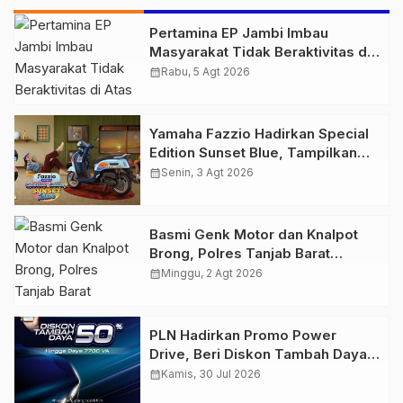
Pertamina EP Jambi Imbau
Masyarakat Tidak Beraktivitas di
Atas Jalur Pipa Migas Demi
calendar_month
Rabu, 5 Agt 2026
Keselamatan Bersama
Yamaha Fazzio Hadirkan Special
Edition Sunset Blue, Tampilkan
Nuansa Retro Summer yang
calendar_month
Senin, 3 Agt 2026
Semakin Skena
Basmi Genk Motor dan Knalpot
Brong, Polres Tanjab Barat
Amankan Belasan Kendaraan
calendar_month
Minggu, 2 Agt 2026
PLN Hadirkan Promo Power
Drive, Beri Diskon Tambah Daya
50% di Ajang GIIAS 2026
calendar_month
Kamis, 30 Jul 2026