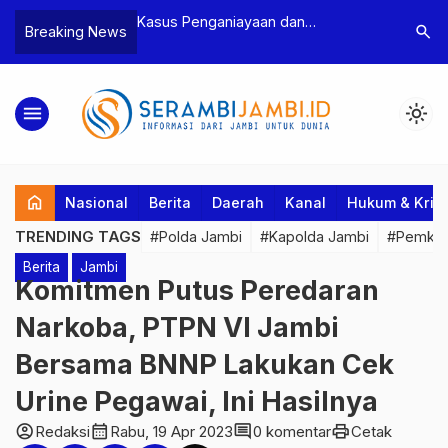
n Narkoba, BNN
Kasus Penganiayaan dan
Polres T
search
Breaking News
dan Bea Cukai
Pengancaman Ketua BPD, Polres
Pengeroy
an Pelaku beserta
Tebo Tetapkan Dua Tersangka
Dua Pela
si dan 146 Gram
Ditahan
menu
light_mode
home
Nasional
Berita
Daerah
Kanal
Hukum & Krim
TRENDING TAGS
#Polda Jambi
#Kapolda Jambi
#Pemkab
Berita
Jambi
Komitmen Putus Peredaran
Narkoba, PTPN VI Jambi
Bersama BNNP Lakukan Cek
Urine Pegawai, Ini Hasilnya
account_circle
calendar_month
comment
print
Redaksi
Rabu, 19 Apr 2023
0 komentar
Cetak