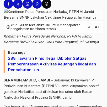
Atur ukuran teks artikel ini untuk mendapatkan
text_increase
info
text_decrease
pengalaman membaca terbaik.
Komitmen Putus Peredaran Narkoba, PTPN VI Jambi
Bersama BNNP Lakukan Cek Urine Pegawai, Ini Hasilnya
Baca juga:
288 Tawaran Pinjol Ilegal Diblokir Satgas
Pemberantasan Aktivitas Keuangan Ilegal dan
Pencabutan Izin
SERAMBIJAMBI.ID, JAMBI
– Sebanyak 13 karyawan PT
Perkebunan Nusantara (PTPN) VI Jambi dinyatakan positif
gunakan Narkotika, usai dilakukan tes urine oleh Badan
Narkotika Nasional Provinsi (BNNP) Jambi.
“Iya benar. Ada 13 orang pegawai yang positif menggunakan