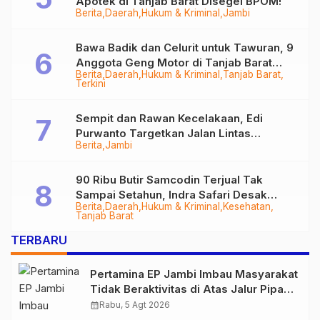
Apotek di Tanjab Barat Disegel BPOM!
Berita
Daerah
Hukum & Kriminal
Jambi
Bawa Badik dan Celurit untuk Tawuran, 9
Anggota Geng Motor di Tanjab Barat
Berita
Daerah
Hukum & Kriminal
Tanjab Barat
Diringkus
Terkini
Sempit dan Rawan Kecelakaan, Edi
Purwanto Targetkan Jalan Lintas
Berita
Jambi
Tungkal-Jambi Mulus di 2028
90 Ribu Butir Samcodin Terjual Tak
Sampai Setahun, Indra Safari Desak
Berita
Daerah
Hukum & Kriminal
Kesehatan
Audit Menyeluruh
Tanjab Barat
TERBARU
Pertamina EP Jambi Imbau Masyarakat
Tidak Beraktivitas di Atas Jalur Pipa
Migas Demi Keselamatan Bersama
calendar_month
Rabu, 5 Agt 2026