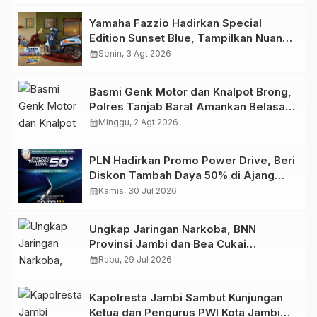
Yamaha Fazzio Hadirkan Special
Edition Sunset Blue, Tampilkan Nuansa
Retro Summer yang Semakin Skena
calendar_month
Senin, 3 Agt 2026
Basmi Genk Motor dan Knalpot Brong,
Polres Tanjab Barat Amankan Belasan
Kendaraan
calendar_month
Minggu, 2 Agt 2026
PLN Hadirkan Promo Power Drive, Beri
Diskon Tambah Daya 50% di Ajang
GIIAS 2026
calendar_month
Kamis, 30 Jul 2026
Ungkap Jaringan Narkoba, BNN
Provinsi Jambi dan Bea Cukai
Amankan Sembilan Pelaku beserta
calendar_month
Rabu, 29 Jul 2026
766 Butir Ekstasi dan 146 Gram Sabu
Kapolresta Jambi Sambut Kunjungan
Ketua dan Pengurus PWI Kota Jambi