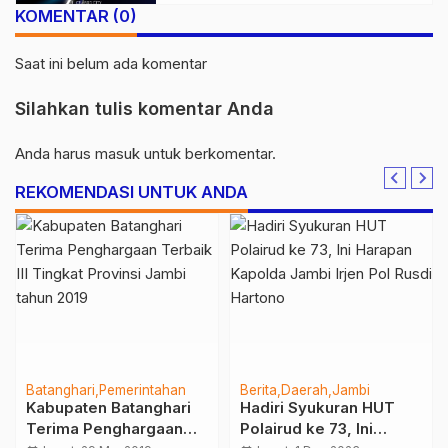
KOMENTAR (0)
Saat ini belum ada komentar
Silahkan tulis komentar Anda
Anda harus
masuk
untuk berkomentar.
REKOMENDASI UNTUK ANDA
Berita
Jambi
Berita
Jambi
PT WKS, PT Lontar
SKK Migas – PetroChina
Papyrus, dan
Sinergi bersama