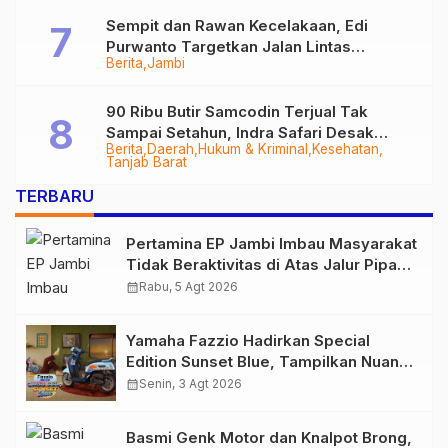
Sempit dan Rawan Kecelakaan, Edi
Purwanto Targetkan Jalan Lintas
Berita
Jambi
Tungkal-Jambi Mulus di 2028
90 Ribu Butir Samcodin Terjual Tak
Sampai Setahun, Indra Safari Desak
Berita
Daerah
Hukum & Kriminal
Kesehatan
Audit Menyeluruh
Tanjab Barat
TERBARU
Pertamina EP Jambi Imbau Masyarakat
Tidak Beraktivitas di Atas Jalur Pipa
Migas Demi Keselamatan Bersama
calendar_month
Rabu, 5 Agt 2026
Yamaha Fazzio Hadirkan Special
Edition Sunset Blue, Tampilkan Nuansa
Retro Summer yang Semakin Skena
calendar_month
Senin, 3 Agt 2026
Basmi Genk Motor dan Knalpot Brong,