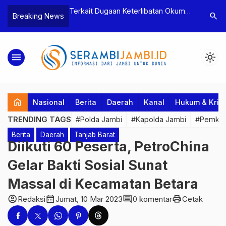
gkap Kasus
Terkait Dugaan Keterlibatan Okum
Bawa Badi
search
Breaking News
an Penganiayaan,
Pejabat dalam Kasus Narkotika,
Tawuran,
geroyokan di Sumay
Kakanwil Ditjen Pas Jambi Dukung
Tanjab Ba
Penuh Proses Hukum
menu
light_mode
home
Nasional
Berita
Daerah
Kanal
Hukum & Krim
TRENDING TAGS
#Polda Jambi
#Kapolda Jambi
#Pemkab
Berita
Daerah
Tanjab Barat
Diikuti 60 Peserta, PetroChina
Gelar Bakti Sosial Sunat
Massal di Kecamatan Betara
account_circle
calendar_month
comment
print
Redaksi
Jumat, 10 Mar 2023
0 komentar
Cetak