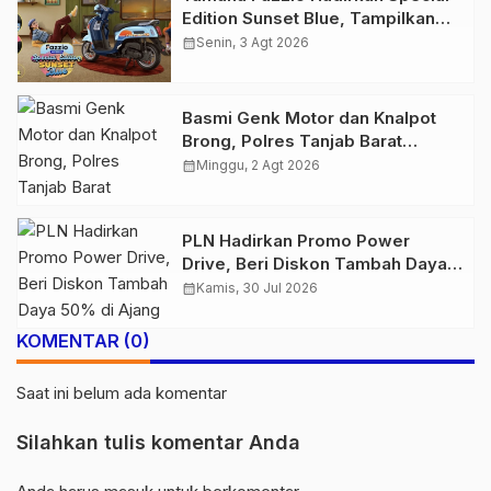
Edition Sunset Blue, Tampilkan
Nuansa Retro Summer yang
calendar_month
Senin, 3 Agt 2026
Semakin Skena
Basmi Genk Motor dan Knalpot
Brong, Polres Tanjab Barat
Amankan Belasan Kendaraan
calendar_month
Minggu, 2 Agt 2026
PLN Hadirkan Promo Power
Drive, Beri Diskon Tambah Daya
50% di Ajang GIIAS 2026
calendar_month
Kamis, 30 Jul 2026
KOMENTAR (0)
Saat ini belum ada komentar
Silahkan tulis komentar Anda