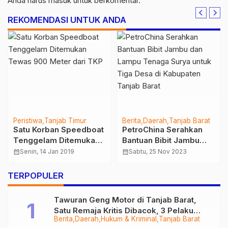
Anda harus
masuk
untuk berkomentar.
REKOMENDASI UNTUK ANDA
Peristiwa
Tanjab Timur
Berita
Daerah
Tanjab Barat
Satu Korban Speedboat
PetroChina Serahkan
Tenggelam Ditemukan
Bantuan Bibit Jambu
Tewas 900 Meter dari
dan Lampu Tenaga
calendar_month
Senin, 14 Jan 2019
calendar_month
Sabtu, 25 Nov 2023
TKP
Surya untuk Tiga Desa
di Kabupaten Tanjab
TERPOPULER
Barat
Tawuran Geng Motor di Tanjab Barat,
Satu Remaja Kritis Dibacok, 3 Pelaku
Berita
Daerah
Hukum & Kriminal
Tanjab Barat
Ditangkap