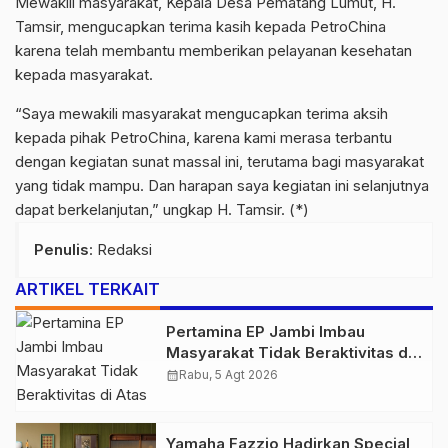
Mewakili masyarakat, Kepala Desa Pematang Lumut, H.
Tamsir, mengucapkan terima kasih kepada PetroChina
karena telah membantu memberikan pelayanan kesehatan
kepada masyarakat.
“Saya mewakili masyarakat mengucapkan terima aksih
kepada pihak PetroChina, karena kami merasa terbantu
dengan kegiatan sunat massal ini, terutama bagi masyarakat
yang tidak mampu. Dan harapan saya kegiatan ini selanjutnya
dapat berkelanjutan,” ungkap H. Tamsir. (*)
Penulis
: Redaksi
ARTIKEL TERKAIT
Pertamina EP Jambi Imbau
Masyarakat Tidak Beraktivitas di
Atas Jalur Pipa Migas Demi
calendar_month
Rabu, 5 Agt 2026
Keselamatan Bersama
Yamaha Fazzio Hadirkan Special