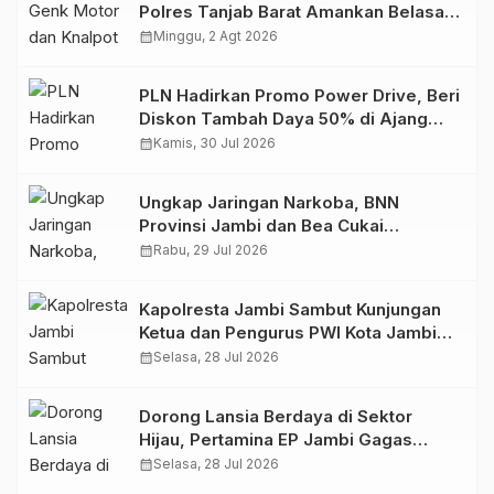
Polres Tanjab Barat Amankan Belasan
Kendaraan
calendar_month
Minggu, 2 Agt 2026
PLN Hadirkan Promo Power Drive, Beri
Diskon Tambah Daya 50% di Ajang
GIIAS 2026
calendar_month
Kamis, 30 Jul 2026
Ungkap Jaringan Narkoba, BNN
Provinsi Jambi dan Bea Cukai
Amankan Sembilan Pelaku beserta
calendar_month
Rabu, 29 Jul 2026
766 Butir Ekstasi dan 146 Gram Sabu
Kapolresta Jambi Sambut Kunjungan
Ketua dan Pengurus PWI Kota Jambi
Perkuat Sinergi dan Kolaborasi
calendar_month
Selasa, 28 Jul 2026
Dorong Lansia Berdaya di Sektor
Hijau, Pertamina EP Jambi Gagas
Lansiapreneur Batik Eco-Print
calendar_month
Selasa, 28 Jul 2026