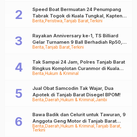
Speed Boat Bermuatan 24 Penumpang
Tabrak Togok di Kuala Tungkal, Kapten
Berita
Peristiwa
Tanjab Barat
Terkini
Sempat Hilang
Rayakan Anniversary ke-1, TS Billiard
Gelar Turnamen 9 Ball Berhadiah Rp50,8
Berita
Tanjab Barat
Terkini
Juta
Tak Sampai 24 Jam, Polres Tanjab Barat
Ringkus Komplotan Curanmor di Kuala
Berita
Hukum & Kriminal
Tungkal
Jual Obat Samcodin Tak Wajar, Dua
Apotek di Tanjab Barat Disegel BPOM!
Berita
Daerah
Hukum & Kriminal
Jambi
Bawa Badik dan Celurit untuk Tawuran, 9
Anggota Geng Motor di Tanjab Barat
Berita
Daerah
Hukum & Kriminal
Tanjab Barat
Diringkus
Terkini