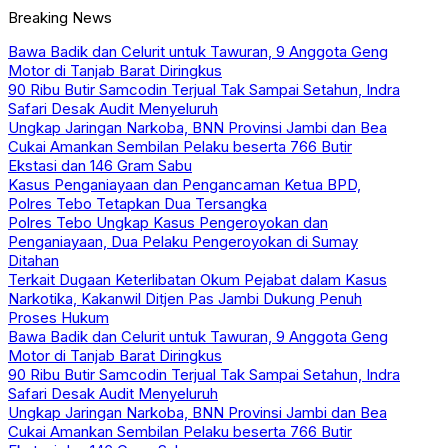
Breaking News
Bawa Badik dan Celurit untuk Tawuran, 9 Anggota Geng
Motor di Tanjab Barat Diringkus
90 Ribu Butir Samcodin Terjual Tak Sampai Setahun, Indra
Safari Desak Audit Menyeluruh
Ungkap Jaringan Narkoba, BNN Provinsi Jambi dan Bea
Cukai Amankan Sembilan Pelaku beserta 766 Butir
Ekstasi dan 146 Gram Sabu
Kasus Penganiayaan dan Pengancaman Ketua BPD,
Polres Tebo Tetapkan Dua Tersangka
Polres Tebo Ungkap Kasus Pengeroyokan dan
Penganiayaan, Dua Pelaku Pengeroyokan di Sumay
Ditahan
Terkait Dugaan Keterlibatan Okum Pejabat dalam Kasus
Narkotika, Kakanwil Ditjen Pas Jambi Dukung Penuh
Proses Hukum
Bawa Badik dan Celurit untuk Tawuran, 9 Anggota Geng
Motor di Tanjab Barat Diringkus
90 Ribu Butir Samcodin Terjual Tak Sampai Setahun, Indra
Safari Desak Audit Menyeluruh
Ungkap Jaringan Narkoba, BNN Provinsi Jambi dan Bea
Cukai Amankan Sembilan Pelaku beserta 766 Butir