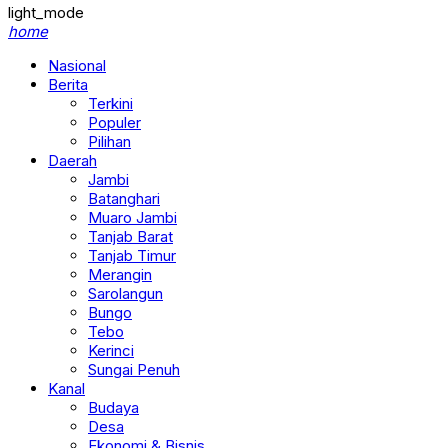
light_mode
home
Nasional
Berita
Terkini
Populer
Pilihan
Daerah
Jambi
Batanghari
Muaro Jambi
Tanjab Barat
Tanjab Timur
Merangin
Sarolangun
Bungo
Tebo
Kerinci
Sungai Penuh
Kanal
Budaya
Desa
Ekonomi & Bisnis