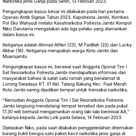
Narkotika jenis Ganja pada Senin, 13 Februari 2023.
Pengungkapan kasus besar ini dilakukan pada hari pertama
Operasi Antik Siginjai Tahun 2023. Kapolresta Jambi, Kombes
Pol Eko Wahyudi melalui Kasatnarkoba Polresta Jambi Kompol
Niko Darutama mengatakan ada tiga pelaku yang diamankan
dalam kasus ini.
Ketiganya adalah Ahmad Alfikri (23), M Fadillah (22) dan Lucky
Akbar (18). Ketiganya merupakan warga Kota Jambi dan
Muarojambi.
Pengungkapan kasus ini, berawal saat Anggota Opsnal Tim I
Sat Resnarkoba Polresta Jambi mendapatkan informasi dari
masyarakat bahwa di salah satu rumah yang beralamat di
Lorong Swadaya RT. 01 Kel. Talang Bakung Kec. Paal Merah
Kota Jambi sering dijadikan tempat untuk transaksi narkotika.
“Kemudian Anggota Opsnal Tim I Sat Resnarkoba Polresta
Jambi langsung mendatangi tempat tersebut dan pada pukul
17.30 wib berhasil mengamankan orang laki-laki berinisial AA,”
katanya kepada Jambi Link pada Selasa, 14 Februari 2023.
Dijelaskan Niko, pada saat dilakukan penggeledahan ditemukan
barang bukti berupa satu paket kecil narkotika jenis ganja di