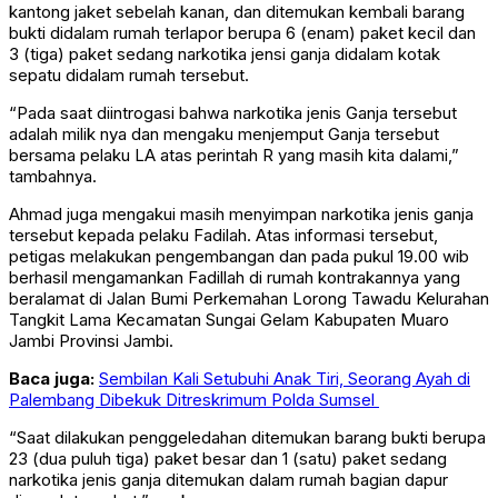
kantong jaket sebelah kanan, dan ditemukan kembali barang
bukti didalam rumah terlapor berupa 6 (enam) paket kecil dan
3 (tiga) paket sedang narkotika jensi ganja didalam kotak
sepatu didalam rumah tersebut.
“Pada saat diintrogasi bahwa narkotika jenis Ganja tersebut
adalah milik nya dan mengaku menjemput Ganja tersebut
bersama pelaku LA atas perintah R yang masih kita dalami,”
tambahnya.
Ahmad juga mengakui masih menyimpan narkotika jenis ganja
tersebut kepada pelaku Fadilah. Atas informasi tersebut,
petigas melakukan pengembangan dan pada pukul 19.00 wib
berhasil mengamankan Fadillah di rumah kontrakannya yang
beralamat di Jalan Bumi Perkemahan Lorong Tawadu Kelurahan
Tangkit Lama Kecamatan Sungai Gelam Kabupaten Muaro
Jambi Provinsi Jambi.
Baca juga:
Sembilan Kali Setubuhi Anak Tiri, Seorang Ayah di
Palembang Dibekuk Ditreskrimum Polda Sumsel
“Saat dilakukan penggeledahan ditemukan barang bukti berupa
23 (dua puluh tiga) paket besar dan 1 (satu) paket sedang
narkotika jenis ganja ditemukan dalam rumah bagian dapur