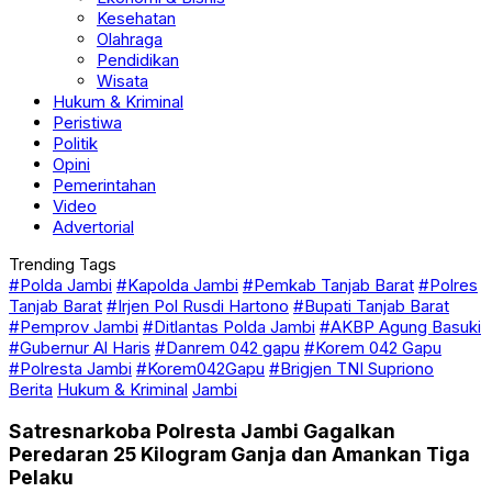
Kesehatan
Olahraga
Pendidikan
Wisata
Hukum & Kriminal
Peristiwa
Politik
Opini
Pemerintahan
Video
Advertorial
Trending Tags
#Polda Jambi
#Kapolda Jambi
#Pemkab Tanjab Barat
#Polres
Tanjab Barat
#Irjen Pol Rusdi Hartono
#Bupati Tanjab Barat
#Pemprov Jambi
#Ditlantas Polda Jambi
#AKBP Agung Basuki
#Gubernur Al Haris
#Danrem 042 gapu
#Korem 042 Gapu
#Polresta Jambi
#Korem042Gapu
#Brigjen TNI Supriono
Berita
Hukum & Kriminal
Jambi
Satresnarkoba Polresta Jambi Gagalkan
Peredaran 25 Kilogram Ganja dan Amankan Tiga
Pelaku