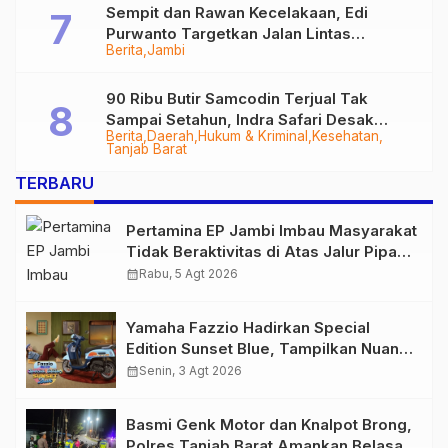
Sempit dan Rawan Kecelakaan, Edi
Purwanto Targetkan Jalan Lintas
Berita
Jambi
Tungkal-Jambi Mulus di 2028
90 Ribu Butir Samcodin Terjual Tak
Sampai Setahun, Indra Safari Desak
Berita
Daerah
Hukum & Kriminal
Kesehatan
Audit Menyeluruh
Tanjab Barat
TERBARU
Pertamina EP Jambi Imbau Masyarakat
Tidak Beraktivitas di Atas Jalur Pipa
Migas Demi Keselamatan Bersama
calendar_month
Rabu, 5 Agt 2026
Yamaha Fazzio Hadirkan Special
Edition Sunset Blue, Tampilkan Nuansa
Retro Summer yang Semakin Skena
calendar_month
Senin, 3 Agt 2026
Basmi Genk Motor dan Knalpot Brong,
Polres Tanjab Barat Amankan Belasan