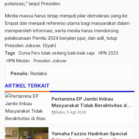
polarisasi,” lanjut Presiden.
Media massa harus tetap menjadi pilar demokrasi yang ke
Empat dan menjadi referensi utama bagi masyarakat dalam
memperoleh informasi, serta media harus mendorong
pelaksanaan Pemilu 2024 berjalan jujur, dan adil, tutup
Presiden Jokowi. (Syah)
Tags
Dunia Pers tidak sedang baik-baik saja
HPN 2023
HPN Medan
Presiden Jokowi
Penulis
: Redaksi
ARTIKEL TERKAIT
Pertamina EP Jambi Imbau
Masyarakat Tidak Beraktivitas di
Atas Jalur Pipa Migas Demi
calendar_month
Rabu, 5 Agt 2026
Keselamatan Bersama
Yamaha Fazzio Hadirkan Special