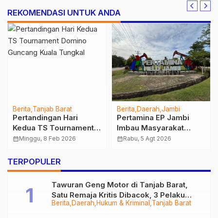
REKOMENDASI UNTUK ANDA
Berita
Tanjab Barat
Berita
Daerah
Jambi
Pertandingan Hari
Pertamina EP Jambi
Kedua TS Tournament
Imbau Masyarakat
Domino Guncang Kuala
Tidak Beraktivitas di
calendar_month
Minggu, 8 Feb 2026
calendar_month
Rabu, 5 Agt 2026
Tungkal
Atas Jalur Pipa Migas
Demi Keselamatan
TERPOPULER
Bersama
Tawuran Geng Motor di Tanjab Barat,
Satu Remaja Kritis Dibacok, 3 Pelaku
Berita
Daerah
Hukum & Kriminal
Tanjab Barat
Ditangkap