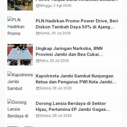
Kendaraan
calendar_month
Minggu, 2 Agt 2026
PLN Hadirkan Promo Power Drive, Beri
Diskon Tambah Daya 50% di Ajang
GIIAS 2026
calendar_month
Kamis, 30 Jul 2026
Ungkap Jaringan Narkoba, BNN
Provinsi Jambi dan Bea Cukai
Amankan Sembilan Pelaku beserta
calendar_month
Rabu, 29 Jul 2026
766 Butir Ekstasi dan 146 Gram Sabu
Kapolresta Jambi Sambut Kunjungan
Ketua dan Pengurus PWI Kota Jambi
Perkuat Sinergi dan Kolaborasi
calendar_month
Selasa, 28 Jul 2026
Dorong Lansia Berdaya di Sektor
Hijau, Pertamina EP Jambi Gagas
Lansiapreneur Batik Eco-Print
calendar_month
Selasa, 28 Jul 2026