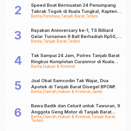
Speed Boat Bermuatan 24 Penumpang
Tabrak Togok di Kuala Tungkal, Kapten
Berita
Peristiwa
Tanjab Barat
Terkini
Sempat Hilang
Rayakan Anniversary ke-1, TS Billiard
Gelar Turnamen 9 Ball Berhadiah Rp50,8
Berita
Tanjab Barat
Terkini
Juta
Tak Sampai 24 Jam, Polres Tanjab Barat
Ringkus Komplotan Curanmor di Kuala
Berita
Hukum & Kriminal
Tungkal
Jual Obat Samcodin Tak Wajar, Dua
Apotek di Tanjab Barat Disegel BPOM!
Berita
Daerah
Hukum & Kriminal
Jambi
Bawa Badik dan Celurit untuk Tawuran, 9
Anggota Geng Motor di Tanjab Barat
Berita
Daerah
Hukum & Kriminal
Tanjab Barat
Diringkus
Terkini