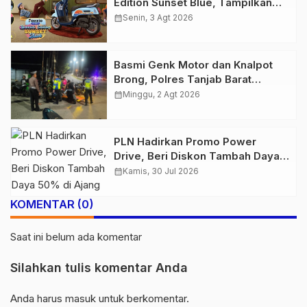
Edition Sunset Blue, Tampilkan
Nuansa Retro Summer yang
calendar_month
Senin, 3 Agt 2026
Semakin Skena
Basmi Genk Motor dan Knalpot
Brong, Polres Tanjab Barat
Amankan Belasan Kendaraan
calendar_month
Minggu, 2 Agt 2026
PLN Hadirkan Promo Power
Drive, Beri Diskon Tambah Daya
50% di Ajang GIIAS 2026
calendar_month
Kamis, 30 Jul 2026
KOMENTAR (0)
Saat ini belum ada komentar
Silahkan tulis komentar Anda
Anda harus
masuk
untuk berkomentar.