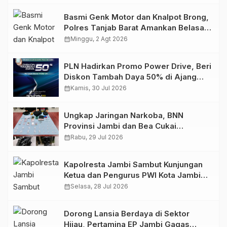
Basmi Genk Motor dan Knalpot Brong,
Polres Tanjab Barat Amankan Belasan
Kendaraan
calendar_month
Minggu, 2 Agt 2026
PLN Hadirkan Promo Power Drive, Beri
Diskon Tambah Daya 50% di Ajang
GIIAS 2026
calendar_month
Kamis, 30 Jul 2026
Ungkap Jaringan Narkoba, BNN
Provinsi Jambi dan Bea Cukai
Amankan Sembilan Pelaku beserta
calendar_month
Rabu, 29 Jul 2026
766 Butir Ekstasi dan 146 Gram Sabu
Kapolresta Jambi Sambut Kunjungan
Ketua dan Pengurus PWI Kota Jambi
Perkuat Sinergi dan Kolaborasi
calendar_month
Selasa, 28 Jul 2026
Dorong Lansia Berdaya di Sektor
Hijau, Pertamina EP Jambi Gagas