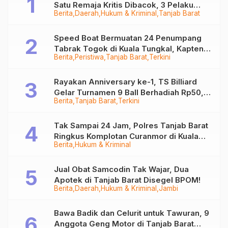
Satu Remaja Kritis Dibacok, 3 Pelaku
Berita
Daerah
Hukum & Kriminal
Tanjab Barat
Ditangkap
Speed Boat Bermuatan 24 Penumpang
Tabrak Togok di Kuala Tungkal, Kapten
Berita
Peristiwa
Tanjab Barat
Terkini
Sempat Hilang
Rayakan Anniversary ke-1, TS Billiard
Gelar Turnamen 9 Ball Berhadiah Rp50,8
Berita
Tanjab Barat
Terkini
Juta
Tak Sampai 24 Jam, Polres Tanjab Barat
Ringkus Komplotan Curanmor di Kuala
Berita
Hukum & Kriminal
Tungkal
Jual Obat Samcodin Tak Wajar, Dua
Apotek di Tanjab Barat Disegel BPOM!
Berita
Daerah
Hukum & Kriminal
Jambi
Bawa Badik dan Celurit untuk Tawuran, 9
Anggota Geng Motor di Tanjab Barat