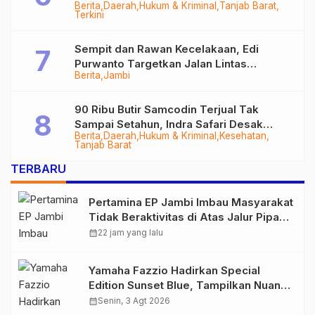
Berita
Daerah
Hukum & Kriminal
Tanjab Barat
Diringkus
Terkini
Sempit dan Rawan Kecelakaan, Edi
Purwanto Targetkan Jalan Lintas
Berita
Jambi
Tungkal-Jambi Mulus di 2028
90 Ribu Butir Samcodin Terjual Tak
Sampai Setahun, Indra Safari Desak
Berita
Daerah
Hukum & Kriminal
Kesehatan
Audit Menyeluruh
Tanjab Barat
TERBARU
Pertamina EP Jambi Imbau Masyarakat
Tidak Beraktivitas di Atas Jalur Pipa
Migas Demi Keselamatan Bersama
calendar_month
22 jam yang lalu
Yamaha Fazzio Hadirkan Special
Edition Sunset Blue, Tampilkan Nuansa
Retro Summer yang Semakin Skena
calendar_month
Senin, 3 Agt 2026