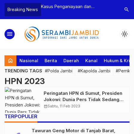
n Narkoba, BNN
Kasus Penganiayaan dan
Polres T
search
Breaking News
dan Bea Cukai
Pengancaman Ketua BPD, Polres
Pengeroy
an Pelaku beserta
Tebo Tetapkan Dua Tersangka
Dua Pela
si dan 146 Gram
Ditahan
menu
light_mode
home
Nasional
Berita
Daerah
Kanal
Hukum & Krim
TRENDING TAGS
#Polda Jambi
#Kapolda Jambi
#Pemkab
HPN 2023
Peringatan HPN di Sumut, Presiden
Jokowi: Dunia Pers Tidak Sedang
Baik-baik Saja
calendar_month
Sabtu, 11 Feb 2023
TERPOPULER
Tawuran Geng Motor di Tanjab Barat,