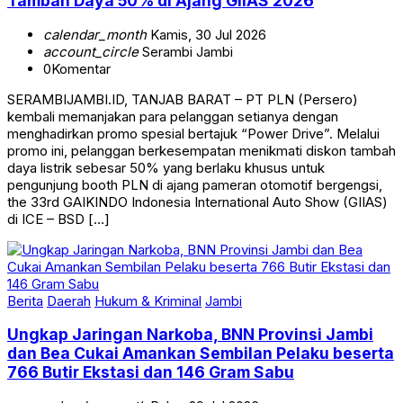
Tambah Daya 50% di Ajang GIIAS 2026
calendar_month
Kamis, 30 Jul 2026
account_circle
Serambi Jambi
0
Komentar
SERAMBIJAMBI.ID, TANJAB BARAT – PT PLN (Persero)
kembali memanjakan para pelanggan setianya dengan
menghadirkan promo spesial bertajuk “Power Drive”. Melalui
promo ini, pelanggan berkesempatan menikmati diskon tambah
daya listrik sebesar 50% yang berlaku khusus untuk
pengunjung booth PLN di ajang pameran otomotif bergengsi,
the 33rd GAIKINDO Indonesia International Auto Show (GIIAS)
di ICE – BSD […]
Berita
Daerah
Hukum & Kriminal
Jambi
Ungkap Jaringan Narkoba, BNN Provinsi Jambi
dan Bea Cukai Amankan Sembilan Pelaku beserta
766 Butir Ekstasi dan 146 Gram Sabu