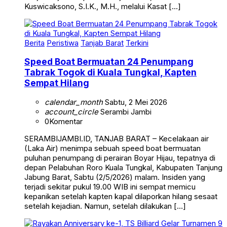
Kuswicaksono, S.I.K., M.H., melalui Kasat […]
Berita
Peristiwa
Tanjab Barat
Terkini
Speed Boat Bermuatan 24 Penumpang
Tabrak Togok di Kuala Tungkal, Kapten
Sempat Hilang
calendar_month
Sabtu, 2 Mei 2026
account_circle
Serambi Jambi
0
Komentar
SERAMBIJAMBI.ID, TANJAB BARAT – Kecelakaan air
(Laka Air) menimpa sebuah speed boat bermuatan
puluhan penumpang di perairan Boyar Hijau, tepatnya di
depan Pelabuhan Roro Kuala Tungkal, Kabupaten Tanjung
Jabung Barat, Sabtu (2/5/2026) malam. Insiden yang
terjadi sekitar pukul 19.00 WIB ini sempat memicu
kepanikan setelah kapten kapal dilaporkan hilang sesaat
setelah kejadian. Namun, setelah dilakukan […]