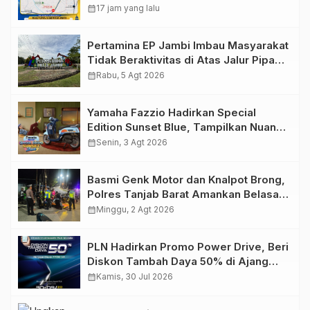
Pelaksanaan Presisi Merdeka Run
calendar_month
17 jam yang lalu
2026
Pertamina EP Jambi Imbau Masyarakat
Tidak Beraktivitas di Atas Jalur Pipa
Migas Demi Keselamatan Bersama
calendar_month
Rabu, 5 Agt 2026
Yamaha Fazzio Hadirkan Special
Edition Sunset Blue, Tampilkan Nuansa
Retro Summer yang Semakin Skena
calendar_month
Senin, 3 Agt 2026
Basmi Genk Motor dan Knalpot Brong,
Polres Tanjab Barat Amankan Belasan
Kendaraan
calendar_month
Minggu, 2 Agt 2026
PLN Hadirkan Promo Power Drive, Beri
Diskon Tambah Daya 50% di Ajang
GIIAS 2026
calendar_month
Kamis, 30 Jul 2026