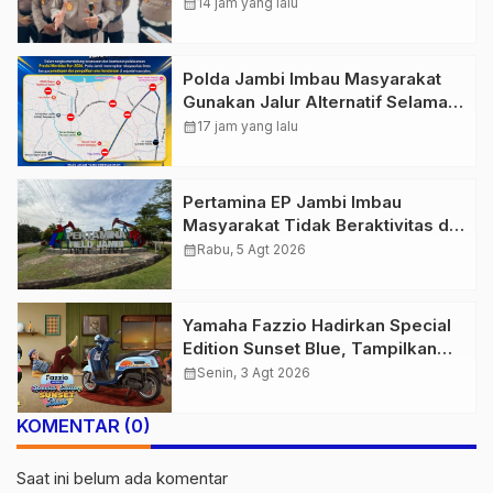
Pengamanan Berlapis untuk 8.750
calendar_month
14 jam yang lalu
Pelari, 1.848 Personel Kawal
Presisi Merdeka Run
Polda Jambi Imbau Masyarakat
Gunakan Jalur Alternatif Selama
Pelaksanaan Presisi Merdeka Run
calendar_month
17 jam yang lalu
2026
Pertamina EP Jambi Imbau
Masyarakat Tidak Beraktivitas di
Atas Jalur Pipa Migas Demi
calendar_month
Rabu, 5 Agt 2026
Keselamatan Bersama
Yamaha Fazzio Hadirkan Special
Edition Sunset Blue, Tampilkan
Nuansa Retro Summer yang
calendar_month
Senin, 3 Agt 2026
Semakin Skena
KOMENTAR (0)
Saat ini belum ada komentar