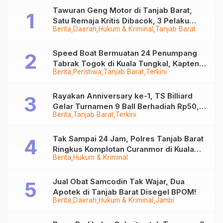
Tawuran Geng Motor di Tanjab Barat,
Satu Remaja Kritis Dibacok, 3 Pelaku
Berita
Daerah
Hukum & Kriminal
Tanjab Barat
Ditangkap
Speed Boat Bermuatan 24 Penumpang
Tabrak Togok di Kuala Tungkal, Kapten
Berita
Peristiwa
Tanjab Barat
Terkini
Sempat Hilang
Rayakan Anniversary ke-1, TS Billiard
Gelar Turnamen 9 Ball Berhadiah Rp50,8
Berita
Tanjab Barat
Terkini
Juta
Tak Sampai 24 Jam, Polres Tanjab Barat
Ringkus Komplotan Curanmor di Kuala
Berita
Hukum & Kriminal
Tungkal
Jual Obat Samcodin Tak Wajar, Dua
Apotek di Tanjab Barat Disegel BPOM!
Berita
Daerah
Hukum & Kriminal
Jambi