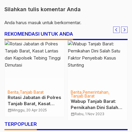
Silahkan tulis komentar Anda
Anda harus
masuk
untuk berkomentar.
REKOMENDASI UNTUK ANDA
Berita
Tanjab Barat
Berita
Pemerintahan
Tanjab Barat
Rotasi Jabatan di Polres
Wabup Tanjab Barat:
Tanjab Barat, Kasat
Pernikahan Dini Salah
Lantas dan Kapolsek
calendar_month
Minggu, 20 Apr 2025
Satu Faktor Penyebab
calendar_month
Rabu, 1 Nov 2023
Tebing Tinggi Dimutasi
Kasus Stunting
TERPOPULER