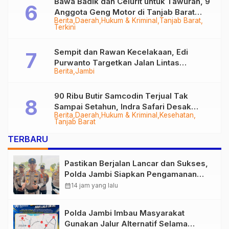
Bawa Badik dan Celurit untuk Tawuran, 9
Anggota Geng Motor di Tanjab Barat
Berita
Daerah
Hukum & Kriminal
Tanjab Barat
Diringkus
Terkini
Sempit dan Rawan Kecelakaan, Edi
Purwanto Targetkan Jalan Lintas
Berita
Jambi
Tungkal-Jambi Mulus di 2028
90 Ribu Butir Samcodin Terjual Tak
Sampai Setahun, Indra Safari Desak
Berita
Daerah
Hukum & Kriminal
Kesehatan
Audit Menyeluruh
Tanjab Barat
TERBARU
Pastikan Berjalan Lancar dan Sukses,
Polda Jambi Siapkan Pengamanan
Berlapis untuk 8.750 Pelari, 1.848
calendar_month
14 jam yang lalu
Personel Kawal Presisi Merdeka Run
Polda Jambi Imbau Masyarakat
Gunakan Jalur Alternatif Selama