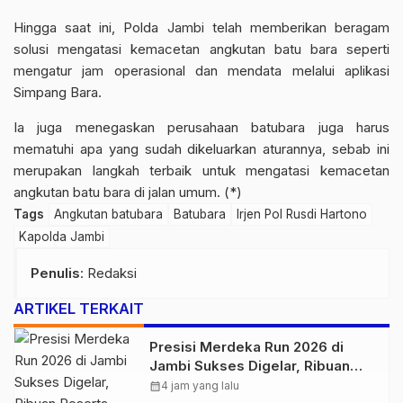
Hingga saat ini, Polda Jambi telah memberikan beragam
solusi mengatasi kemacetan angkutan batu bara seperti
mengatur jam operasional dan mendata melalui aplikasi
Simpang Bara.
Ia juga menegaskan perusahaan batubara juga harus
mematuhi apa yang sudah dikeluarkan aturannya, sebab ini
merupakan langkah terbaik untuk mengatasi kemacetan
angkutan batu bara di jalan umum. (*)
Tags
Angkutan batubara
Batubara
Irjen Pol Rusdi Hartono
Kapolda Jambi
Penulis
: Redaksi
ARTIKEL TERKAIT
Presisi Merdeka Run 2026 di
Jambi Sukses Digelar, Ribuan
Peserta Ramaikan Event Nasional
calendar_month
4 jam yang lalu