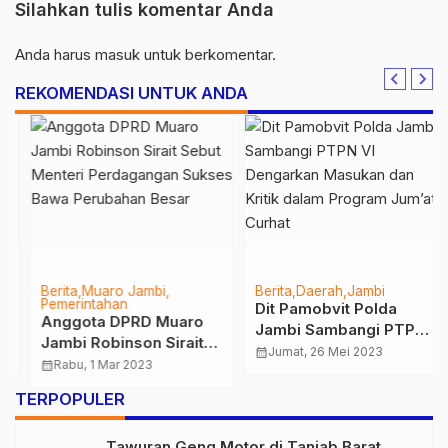
Silahkan tulis komentar Anda
Anda harus
masuk
untuk berkomentar.
REKOMENDASI UNTUK ANDA
Berita
Muaro Jambi
Berita
Daerah
Jambi
Pemerintahan
Dit Pamobvit Polda
Anggota DPRD Muaro
Jambi Sambangi PTPN
Jambi Robinson Sirait
VI Dengarkan Masukan
calendar_month
Jumat, 26 Mei 2023
Sebut Menteri
calendar_month
Rabu, 1 Mar 2023
dan Kritik dalam
Perdagangan Sukses
Program Jum’at Curhat
…
TERPOPULER
Bawa Perubahan Besar
Tawuran Geng Motor di Tanjab Barat,