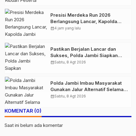
Presisi Merdeka Run 2026
Berlangsung Lancar, Kapolda
Jambi Ucapkan Terimakasih dan
calendar_month
4 jam yang lalu
Apresiasi Dukungan Masyarakat
Pastikan Berjalan Lancar dan
Sukses, Polda Jambi Siapkan
Pengamanan Berlapis untuk 8.750
calendar_month
Sabtu, 8 Agt 2026
Pelari, 1.848 Personel Kawal
Presisi Merdeka Run
Polda Jambi Imbau Masyarakat
Gunakan Jalur Alternatif Selama
Pelaksanaan Presisi Merdeka Run
calendar_month
Sabtu, 8 Agt 2026
2026
KOMENTAR (0)
Saat ini belum ada komentar