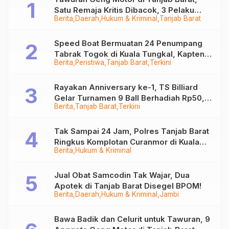
Satu Remaja Kritis Dibacok, 3 Pelaku
Berita
Daerah
Hukum & Kriminal
Tanjab Barat
Ditangkap
Speed Boat Bermuatan 24 Penumpang
Tabrak Togok di Kuala Tungkal, Kapten
Berita
Peristiwa
Tanjab Barat
Terkini
Sempat Hilang
Rayakan Anniversary ke-1, TS Billiard
Gelar Turnamen 9 Ball Berhadiah Rp50,8
Berita
Tanjab Barat
Terkini
Juta
Tak Sampai 24 Jam, Polres Tanjab Barat
Ringkus Komplotan Curanmor di Kuala
Berita
Hukum & Kriminal
Tungkal
Jual Obat Samcodin Tak Wajar, Dua
Apotek di Tanjab Barat Disegel BPOM!
Berita
Daerah
Hukum & Kriminal
Jambi
Bawa Badik dan Celurit untuk Tawuran, 9