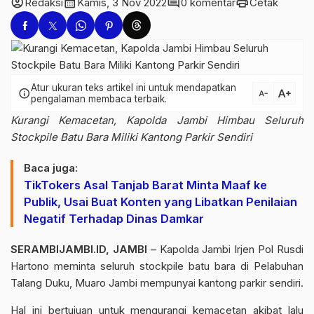
account_circle
calendar_month
comment
print
Redaksi
Kamis, 3 Nov 2022
0 komentar
Cetak
Atur ukuran teks artikel ini untuk mendapatkan
text_increase
info
text_decrease
pengalaman membaca terbaik.
Kurangi Kemacetan, Kapolda Jambi Himbau Seluruh
Stockpile Batu Bara Miliki Kantong Parkir Sendiri
Baca juga:
TikTokers Asal Tanjab Barat Minta Maaf ke
Publik, Usai Buat Konten yang Libatkan Penilaian
Negatif Terhadap Dinas Damkar
SERAMBIJAMBI.ID, JAMBI
– Kapolda Jambi Irjen Pol Rusdi
Hartono meminta seluruh stockpile batu bara di Pelabuhan
Talang Duku, Muaro Jambi mempunyai kantong parkir sendiri.
Hal ini bertujuan untuk mengurangi kemacetan akibat lalu