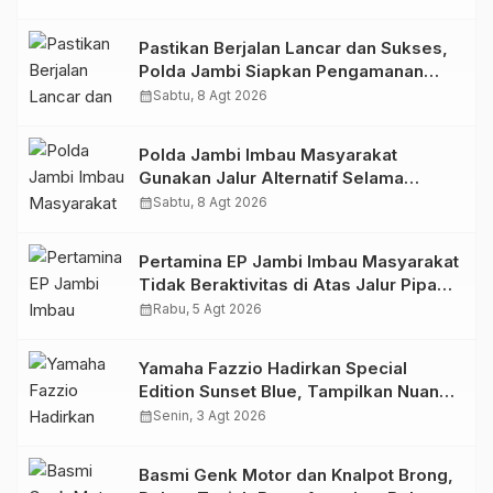
Dukungan Masyarakat
Pastikan Berjalan Lancar dan Sukses,
Polda Jambi Siapkan Pengamanan
Berlapis untuk 8.750 Pelari, 1.848
calendar_month
Sabtu, 8 Agt 2026
Personel Kawal Presisi Merdeka Run
Polda Jambi Imbau Masyarakat
Gunakan Jalur Alternatif Selama
Pelaksanaan Presisi Merdeka Run
calendar_month
Sabtu, 8 Agt 2026
2026
Pertamina EP Jambi Imbau Masyarakat
Tidak Beraktivitas di Atas Jalur Pipa
Migas Demi Keselamatan Bersama
calendar_month
Rabu, 5 Agt 2026
Yamaha Fazzio Hadirkan Special
Edition Sunset Blue, Tampilkan Nuansa
Retro Summer yang Semakin Skena
calendar_month
Senin, 3 Agt 2026
Basmi Genk Motor dan Knalpot Brong,