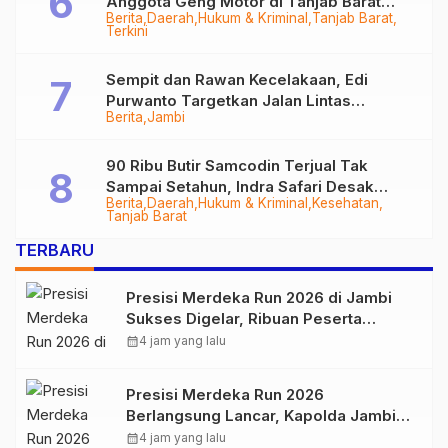
Anggota Geng Motor di Tanjab Barat
Berita
Daerah
Hukum & Kriminal
Tanjab Barat
Diringkus
Terkini
Sempit dan Rawan Kecelakaan, Edi
Purwanto Targetkan Jalan Lintas
Berita
Jambi
Tungkal-Jambi Mulus di 2028
90 Ribu Butir Samcodin Terjual Tak
Sampai Setahun, Indra Safari Desak
Berita
Daerah
Hukum & Kriminal
Kesehatan
Audit Menyeluruh
Tanjab Barat
TERBARU
Presisi Merdeka Run 2026 di Jambi
Sukses Digelar, Ribuan Peserta
Ramaikan Event Nasional
calendar_month
4 jam yang lalu
Presisi Merdeka Run 2026
Berlangsung Lancar, Kapolda Jambi
Ucapkan Terimakasih dan Apresiasi
calendar_month
4 jam yang lalu