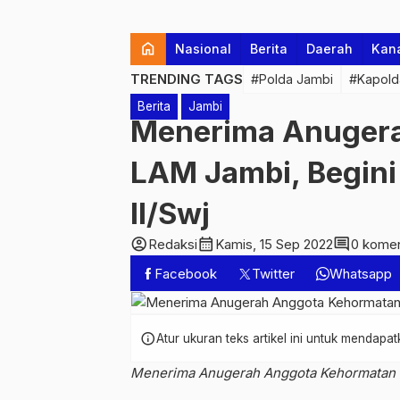
home
Nasional
Berita
Daerah
Kan
TRENDING TAGS
#Polda Jambi
#Kapold
Berita
Jambi
Menerima Anuger
LAM Jambi, Begin
II/Swj
account_circle
calendar_month
comment
Redaksi
Kamis, 15 Sep 2022
0 komen
Facebook
Twitter
Whatsapp
info
Atur ukuran teks artikel ini untuk mendap
Menerima Anugerah Anggota Kehormatan 