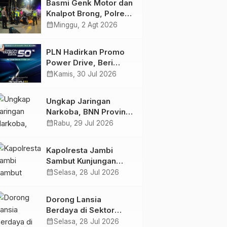
Basmi Genk Motor dan
Semakin Skena
Knalpot Brong, Polres
Tanjab Barat Amankan
calendar_month
Minggu, 2 Agt 2026
Belasan Kendaraan
PLN Hadirkan Promo
Power Drive, Beri
Diskon Tambah Daya
calendar_month
Kamis, 30 Jul 2026
50% di Ajang GIIAS
2026
Ungkap Jaringan
Narkoba, BNN Provinsi
Jambi dan Bea Cukai
calendar_month
Rabu, 29 Jul 2026
Amankan Sembilan
Pelaku beserta 766
Kapolresta Jambi
Butir Ekstasi dan 146
Sambut Kunjungan
Gram Sabu
Ketua dan Pengurus
calendar_month
Selasa, 28 Jul 2026
PWI Kota Jambi
Berita
Jambi
Berita
Tanjab Timur
Kajati Jambi Pimpin
Perkuat Sinergi dan
Pantau Kamtibmas Usai
Dorong Lansia
Kolaborasi
Upacara Pengambilan
Pilkada di Tanjabtim,
Berdaya di Sektor
Sumpah 105 ASN Tahun
Wakapolda Jambi :
calendar_month
calendar_month
Rabu, 8 Jun 2022
Kamis, 10 Des 2020
Hijau, Pertamina EP
calendar_month
Selasa, 28 Jul 2026