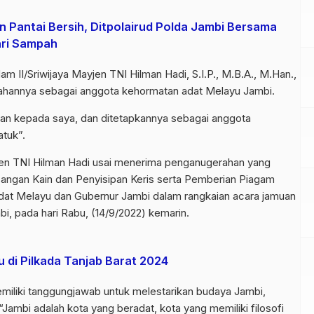
n Pantai Bersih, Ditpolairud Polda Jambi Bersama
ari Sampah
m II/Sriwijaya Mayjen TNI Hilman Hadi, S.I.P., M.B.A., M.Han.,
hannya sebagai anggota kehormatan adat Melayu Jambi.
kan kepada saya, dan ditetapkannya sebagai anggota
tuk”.
en TNI Hilman Hadi usai menerima penganugerahan yang
ngan Kain dan Penyisipan Keris serta Pemberian Piagam
t Melayu dan Gubernur Jambi dalam rangkaian acara jamuan
, pada hari Rabu, (14/9/2022) kemarin.
 di Pilkada Tanjab Barat 2024
iliki tanggungjawab untuk melestarikan budaya Jambi,
mbi adalah kota yang beradat, kota yang memiliki filosofi