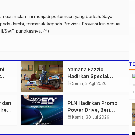
emuan malam ini menjadi pertemuan yang berkah. Saya
ada Jambi, termasuk kepada Provinsi-Provinsi lain sesuai
l/Swj”, pungkasnya. (*)
T
bi
Yamaha Fazzio
t
Hadirkan Special
 di
Edition Sunset Blue,
calendar_month
Senin, 3 Agt 2026
igas
Tampilkan Nuansa
n
Retro Summer yang
r dan
PLN Hadirkan Promo
Semakin Skena
lres
Power Drive, Beri
ankan
Diskon Tambah Daya
calendar_month
Kamis, 30 Jul 2026
n
50% di Ajang GIIAS
2026