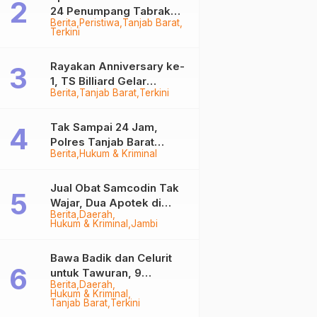
24 Penumpang Tabrak
Berita
Peristiwa
Tanjab Barat
Togok di Kuala Tungkal,
Terkini
Kapten Sempat Hilang
Rayakan Anniversary ke-
1, TS Billiard Gelar
Berita
Tanjab Barat
Terkini
Turnamen 9 Ball
Berhadiah Rp50,8 Juta
Tak Sampai 24 Jam,
Polres Tanjab Barat
Berita
Hukum & Kriminal
Ringkus Komplotan
Curanmor di Kuala
Tungkal
Jual Obat Samcodin Tak
Wajar, Dua Apotek di
Berita
Daerah
Tanjab Barat Disegel
Hukum & Kriminal
Jambi
BPOM!
Bawa Badik dan Celurit
untuk Tawuran, 9
Berita
Daerah
Anggota Geng Motor di
Hukum & Kriminal
Tanjab Barat Diringkus
Tanjab Barat
Terkini