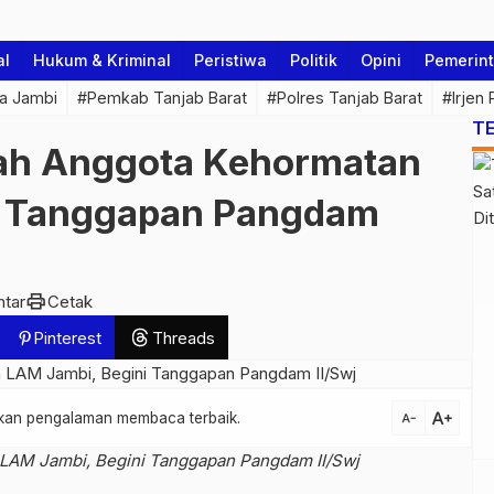
al
Hukum & Kriminal
Peristiwa
Politik
Opini
Pemerin
a Jambi
#Pemkab Tanjab Barat
#Polres Tanjab Barat
#Irjen
T
ah Anggota Kehormatan
i Tanggapan Pangdam
print
tar
Cetak
Pinterest
Threads
text_increase
atkan pengalaman membaca terbaik.
text_decrease
LAM Jambi, Begini Tanggapan Pangdam II/Swj