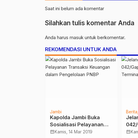
Saat ini belum ada komentar
Silahkan tulis komentar Anda
Anda harus
masuk
untuk berkomentar.
REKOMENDASI UNTUK ANDA
Jambi
Berita
2/Gapu :
Kapolda Jambi Buka
Jelan
rah” Wujud
Sosialisasi Pelayanan
042/
n TNI AD
Transaksi Keuangan
Mudi
calendar_month
calendar_month
Jun 2021
Kamis, 14 Mar 2019
Kam