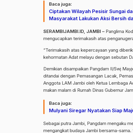
Baca juga:
Ciptakan Wilayah Pesisir Sungai da
Masyarakat Lakukan Aksi Bersih d
SERAMBIJAMBI.ID, JAMBI –
Panglima Koda
mengucapkan terimakasih atas penganugera
“Terimakasih atas kepercayaan yang diberi
kehormatan Adat melayu dengan sebutan Da
Demikian disampaikan Pangdam II/Swj Mayj
ditandai dengan Pemasangan Lacak, Pemasa
Anggota LAM Jambi oleh Ketua Lembaga Ada
makan malam di Rumah Dinas Gubernur Jambi
Baca juga:
Mulyani Siregar Nyatakan Siap Maju
Sebagai putra Jambi, Pangdam mengaku mem
mengangkat budaya Jambi bersama-sama. “Ja