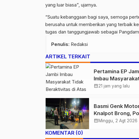
yang luar biasa”, ujarnya.
“Suatu kebanggaan bagi saya, semoga pert
berusaha untuk memberikan yang terbaik kep
tugas dan tanggungjawab sebagai Pangdam l
Penulis
: Redaksi
ARTIKEL TERKAIT
Pertamina EP Jam
Imbau Masyaraka
Tidak Beraktivitas
calendar_month
21 jam yang lalu
Atas Jalur Pipa M
Demi Keselamata
Basmi Genk Moto
Bersama
Knalpot Brong, Po
Tanjab Barat Am
calendar_month
Minggu, 2 Agt 2026
Belasan Kendaraa
KOMENTAR (0)