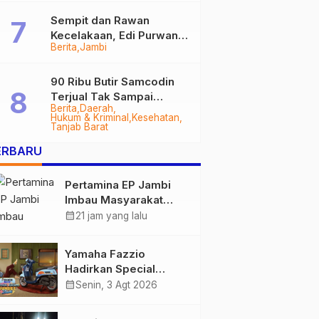
Sempit dan Rawan
Kecelakaan, Edi Purwanto
Berita
Jambi
Targetkan Jalan Lintas
Tungkal-Jambi Mulus di
2028
90 Ribu Butir Samcodin
Terjual Tak Sampai
Berita
Daerah
Setahun, Indra Safari
Hukum & Kriminal
Kesehatan
Desak Audit Menyeluruh
Tanjab Barat
ERBARU
Pertamina EP Jambi
Imbau Masyarakat
Tidak Beraktivitas di
calendar_month
21 jam yang lalu
Atas Jalur Pipa Migas
Demi Keselamatan
Yamaha Fazzio
Bersama
Hadirkan Special
Edition Sunset Blue,
calendar_month
Senin, 3 Agt 2026
Tampilkan Nuansa
Retro Summer yang