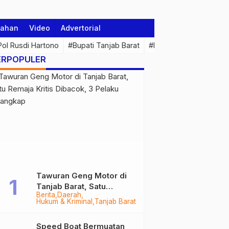
tahan
Video
Advertorial
 Pol Rusdi Hartono
#Bupati Tanjab Barat
#Pemprov Jambi
#Di
ERPOPULER
Tawuran Geng Motor di
Tanjab Barat, Satu
Berita
Daerah
Remaja Kritis Dibacok, 3
Hukum & Kriminal
Tanjab Barat
Pelaku Ditangkap
Speed Boat Bermuatan