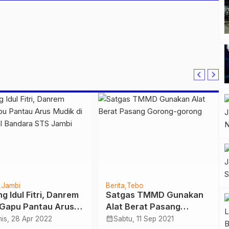
Jambi
Berita
Tebo
g Idul Fitri, Danrem
Satgas TMMD Gunakan
Gapu Pantau Arus
Alat Berat Pasang
k di Terminal
Gorong-gorong
calendar_month
is, 28 Apr 2022
Sabtu, 11 Sep 2021