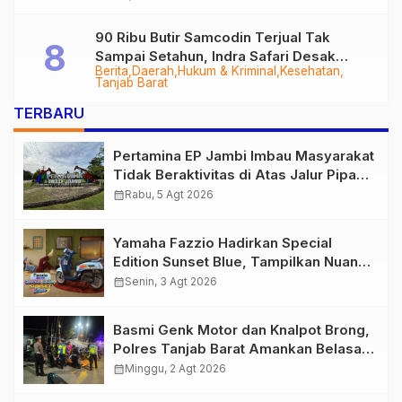
90 Ribu Butir Samcodin Terjual Tak
Sampai Setahun, Indra Safari Desak
Berita
Daerah
Hukum & Kriminal
Kesehatan
Audit Menyeluruh
Tanjab Barat
TERBARU
Pertamina EP Jambi Imbau Masyarakat
Tidak Beraktivitas di Atas Jalur Pipa
Migas Demi Keselamatan Bersama
calendar_month
Rabu, 5 Agt 2026
Yamaha Fazzio Hadirkan Special
Edition Sunset Blue, Tampilkan Nuansa
Retro Summer yang Semakin Skena
calendar_month
Senin, 3 Agt 2026
Basmi Genk Motor dan Knalpot Brong,
Polres Tanjab Barat Amankan Belasan
Kendaraan
calendar_month
Minggu, 2 Agt 2026