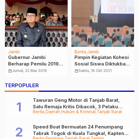
Jambi
Berita
Jambi
Gubernur Jambi
Pimpin Kegiatan Kohesi
Berharap Pemilu 2019
Sosial Siswa Diktukba
Berjalan Aman dan
Bintara Polri, Ini Pesan
calendar_month
Jumat, 22 Mar 2019
calendar_month
Sabtu, 16 Okt 2021
Tentram
Kapolda Jambi
TERPOPULER
Tawuran Geng Motor di Tanjab Barat,
Satu Remaja Kritis Dibacok, 3 Pelaku
Berita
Daerah
Hukum & Kriminal
Tanjab Barat
Ditangkap
Speed Boat Bermuatan 24 Penumpang
Tabrak Togok di Kuala Tungkal, Kapten
Berita
Peristiwa
Tanjab Barat
Terkini