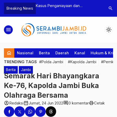
niayaan dan
Polres Tebo Ungkap Kasus
Terkai
search
Breaking News
 Ketua BPD, Polres
Pengeroyokan dan Penganiayaan,
Pejaba
an Dua Tersangka
Dua Pelaku Pengeroyokan di Sumay
Kakan
Ditahan
Penuh
menu
light_mode
home
Nasional
Berita
Daerah
Kanal
Hukum & Krim
TRENDING TAGS
#Polda Jambi
#Kapolda Jambi
#Pemkab
Berita
Jambi
Semarak Hari Bhayangkara
Ke-76, Kapolda Jambi Buka
Olahraga Bersama
account_circle
calendar_month
comment
print
Redaksi
Jumat, 24 Jun 2022
0 komentar
Cetak