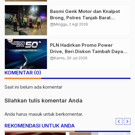
Basmi Genk Motor dan Knalpot
Brong, Polres Tanjab Barat
Amankan Belasan Kendaraan
calendar_month
Minggu, 2 Agt 2026
PLN Hadirkan Promo Power
Drive, Beri Diskon Tambah Daya
50% di Ajang GIIAS 2026
calendar_month
Kamis, 30 Jul 2026
KOMENTAR (0)
Saat ini belum ada komentar
Silahkan tulis komentar Anda
Anda harus
masuk
untuk berkomentar.
REKOMENDASI UNTUK ANDA