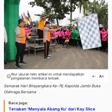
Atur ukuran teks artikel ini untuk mendapatkan
text_increase
info
text_decrease
pengalaman membaca terbaik.
Semarak Hari Bhayangkara Ke-76, Kapolda Jambi Buka
Olahraga Bersama
Baca juga:
Teriakan ‘Menyala Abang Ku’ dari Kay Slice