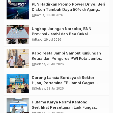
PLN Hadirkan Promo Power Drive, Beri
Diskon Tambah Daya 50% di Ajang
GIIAS 2026
calendar_month
Kamis, 30 Jul 2026
Ungkap Jaringan Narkoba, BNN
Provinsi Jambi dan Bea Cukai
Amankan Sembilan Pelaku beserta
calendar_month
Rabu, 29 Jul 2026
766 Butir Ekstasi dan 146 Gram Sabu
Kapolresta Jambi Sambut Kunjungan
Ketua dan Pengurus PWI Kota Jambi
Perkuat Sinergi dan Kolaborasi
calendar_month
Selasa, 28 Jul 2026
Dorong Lansia Berdaya di Sektor
Hijau, Pertamina EP Jambi Gagas
Lansiapreneur Batik Eco-Print
calendar_month
Selasa, 28 Jul 2026
Hutama Karya Resmi Kantongi
Sertifikat Persetujuan Laik Fungsi
Struktur Jembatan Musi V Tol
Selasa, 28 Jul 2026