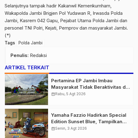
Selanjutnya tampak hadir Kakanwil Kemenkumham,
Wakapolda Jambi Brigjen Pol Yudawan R, Irwasda Polda
Jambi, Kasrem 042 Gapu, Pejabat Utama Polda Jambi dan
personel TNI Polri, Kejati, Pemprov dan masyarakat Jambi.
(*)
Tags
Polda Jambi
Penulis
: Redaksi
ARTIKEL TERKAIT
Pertamina EP Jambi Imbau
Masyarakat Tidak Beraktivitas di
Atas Jalur Pipa Migas Demi
calendar_month
Rabu, 5 Agt 2026
Keselamatan Bersama
Yamaha Fazzio Hadirkan Special
Edition Sunset Blue, Tampilkan
Nuansa Retro Summer yang
calendar_month
Senin, 3 Agt 2026
Semakin Skena