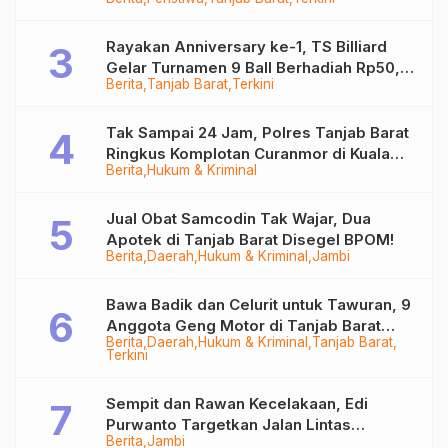
Sempat Hilang
Rayakan Anniversary ke-1, TS Billiard
Gelar Turnamen 9 Ball Berhadiah Rp50,8
Berita
Tanjab Barat
Terkini
Juta
Tak Sampai 24 Jam, Polres Tanjab Barat
Ringkus Komplotan Curanmor di Kuala
Berita
Hukum & Kriminal
Tungkal
Jual Obat Samcodin Tak Wajar, Dua
Apotek di Tanjab Barat Disegel BPOM!
Berita
Daerah
Hukum & Kriminal
Jambi
Bawa Badik dan Celurit untuk Tawuran, 9
Anggota Geng Motor di Tanjab Barat
Berita
Daerah
Hukum & Kriminal
Tanjab Barat
Diringkus
Terkini
Sempit dan Rawan Kecelakaan, Edi
Purwanto Targetkan Jalan Lintas
Berita
Jambi
Tungkal-Jambi Mulus di 2028