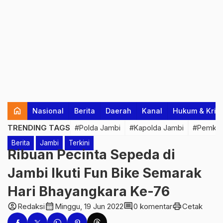
home
Nasional
Berita
Daerah
Kanal
Hukum & Krim
TRENDING TAGS
#Polda Jambi
#Kapolda Jambi
#Pemkab
Berita
Jambi
Terkini
Ribuan Pecinta Sepeda di
Jambi Ikuti Fun Bike Semarak
Hari Bhayangkara Ke-76
account_circle
calendar_month
comment
print
Redaksi
Minggu, 19 Jun 2022
0 komentar
Cetak