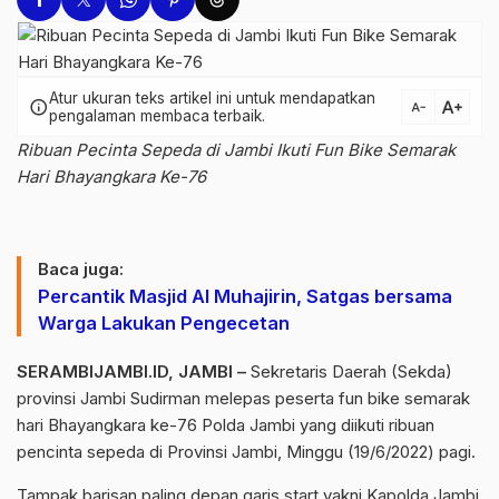
Atur ukuran teks artikel ini untuk mendapatkan
text_increase
info
text_decrease
pengalaman membaca terbaik.
Ribuan Pecinta Sepeda di Jambi Ikuti Fun Bike Semarak
Hari Bhayangkara Ke-76
Baca juga:
Percantik Masjid Al Muhajirin, Satgas bersama
Warga Lakukan Pengecetan
SERAMBIJAMBI.ID, JAMBI –
Sekretaris Daerah (Sekda)
provinsi Jambi Sudirman melepas peserta fun bike semarak
hari Bhayangkara ke-76 Polda Jambi yang diikuti ribuan
pencinta sepeda di Provinsi Jambi, Minggu (19/6/2022) pagi.
Tampak barisan paling depan garis start yakni Kapolda Jambi