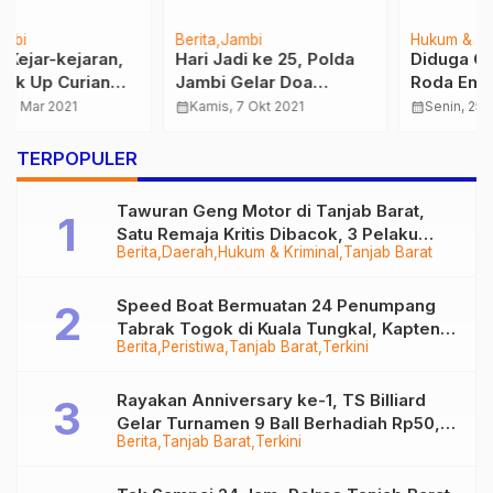
Berita
Jambi
Hukum & Kriminal
Merangin
Hari Jadi ke 25, Polda
Diduga Curi Kendaraan
Jambi Gelar Doa
Roda Empat, Seorang
Bersama dan
Oknum Polisi Ditangkap
calendar_month
Kamis, 7 Okt 2021
calendar_month
Senin, 25 Jan 2021
Menyantuni Anak Yatim
Polisi
…
TERPOPULER
Tawuran Geng Motor di Tanjab Barat,
Satu Remaja Kritis Dibacok, 3 Pelaku
Berita
Daerah
Hukum & Kriminal
Tanjab Barat
Ditangkap
Speed Boat Bermuatan 24 Penumpang
Tabrak Togok di Kuala Tungkal, Kapten
Berita
Peristiwa
Tanjab Barat
Terkini
Sempat Hilang
Rayakan Anniversary ke-1, TS Billiard
Gelar Turnamen 9 Ball Berhadiah Rp50,8
Berita
Tanjab Barat
Terkini
Juta