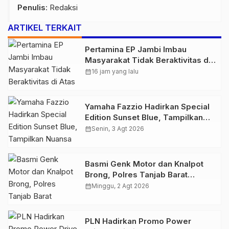
Penulis
: Redaksi
ARTIKEL TERKAIT
Pertamina EP Jambi Imbau
Masyarakat Tidak Beraktivitas di
Atas Jalur Pipa Migas Demi
calendar_month
16 jam yang lalu
Keselamatan Bersama
Yamaha Fazzio Hadirkan Special
Edition Sunset Blue, Tampilkan
Nuansa Retro Summer yang
calendar_month
Senin, 3 Agt 2026
Semakin Skena
Basmi Genk Motor dan Knalpot
Brong, Polres Tanjab Barat
Amankan Belasan Kendaraan
calendar_month
Minggu, 2 Agt 2026
PLN Hadirkan Promo Power