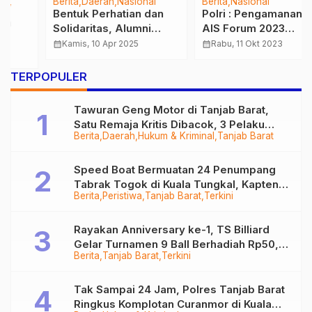
Berita
Daerah
Nasional
Berita
Nasional
Bentuk Perhatian dan
Polri : Pengamanan KTT
Solidaritas, Alumni
AIS Forum 2023
Seba PK Polri Tahun
Berjalan Aman dan
calendar_month
Kamis, 10 Apr 2025
calendar_month
Rabu, 11 Okt 2023
1996/1997 Polda Jambi
Lancar
Serahkan Bantuan ke
TERPOPULER
Keluarga Gugur saat
Tugas
Tawuran Geng Motor di Tanjab Barat,
Satu Remaja Kritis Dibacok, 3 Pelaku
Berita
Daerah
Hukum & Kriminal
Tanjab Barat
Ditangkap
Speed Boat Bermuatan 24 Penumpang
Tabrak Togok di Kuala Tungkal, Kapten
Berita
Peristiwa
Tanjab Barat
Terkini
Sempat Hilang
Rayakan Anniversary ke-1, TS Billiard
Gelar Turnamen 9 Ball Berhadiah Rp50,8
Berita
Tanjab Barat
Terkini
Juta
Tak Sampai 24 Jam, Polres Tanjab Barat
Ringkus Komplotan Curanmor di Kuala