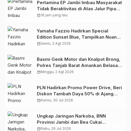
Pertamina EP Jambi Imbau Masyarakat
Tidak Beraktivitas di Atas Jalur Pipa
Migas Demi Keselamatan Bersama
calendar_month
16 jam yang lalu
Yamaha Fazzio Hadirkan Special
Edition Sunset Blue, Tampilkan Nuansa
Retro Summer yang Semakin Skena
calendar_month
Senin, 3 Agt 2026
Basmi Genk Motor dan Knalpot Brong,
Polres Tanjab Barat Amankan Belasan
Kendaraan
calendar_month
Minggu, 2 Agt 2026
PLN Hadirkan Promo Power Drive, Beri
Diskon Tambah Daya 50% di Ajang
GIIAS 2026
calendar_month
Kamis, 30 Jul 2026
Ungkap Jaringan Narkoba, BNN
Provinsi Jambi dan Bea Cukai
Amankan Sembilan Pelaku beserta
calendar_month
Rabu, 29 Jul 2026