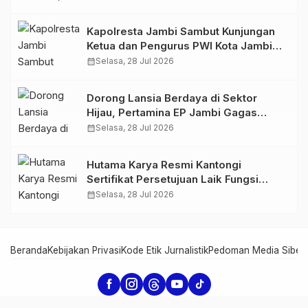
766 Butir Ekstasi dan 146 Gram Sabu
Kapolresta Jambi Sambut Kunjungan
Ketua dan Pengurus PWI Kota Jambi
Perkuat Sinergi dan Kolaborasi
calendar_month
Selasa, 28 Jul 2026
Dorong Lansia Berdaya di Sektor
Hijau, Pertamina EP Jambi Gagas
Lansiapreneur Batik Eco-Print
calendar_month
Selasa, 28 Jul 2026
Hutama Karya Resmi Kantongi
Sertifikat Persetujuan Laik Fungsi
Struktur Jembatan Musi V Tol
calendar_month
Selasa, 28 Jul 2026
Palembang–Betung
Beranda
Kebijakan Privasi
Kode Etik Jurnalistik
Pedoman Media Siber