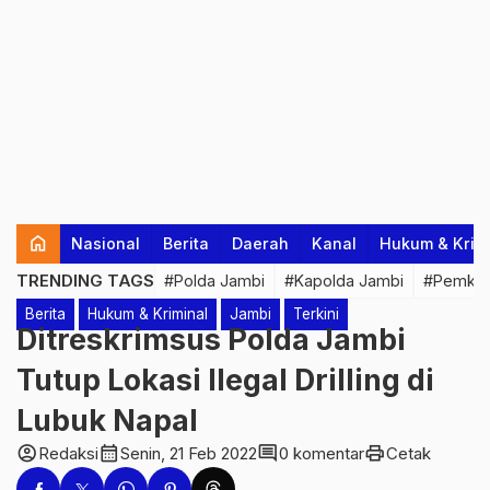
home
Nasional
Berita
Daerah
Kanal
Hukum & Krim
TRENDING TAGS
#Polda Jambi
#Kapolda Jambi
#Pemkab
Berita
Hukum & Kriminal
Jambi
Terkini
Ditreskrimsus Polda Jambi
Tutup Lokasi Ilegal Drilling di
Lubuk Napal
account_circle
calendar_month
comment
print
Redaksi
Senin, 21 Feb 2022
0 komentar
Cetak