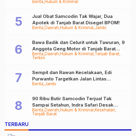
Berita
Hukum & Kriminal
Tungkal
Jual Obat Samcodin Tak Wajar, Dua
Apotek di Tanjab Barat Disegel BPOM!
Berita
Daerah
Hukum & Kriminal
Jambi
Bawa Badik dan Celurit untuk Tawuran, 9
Anggota Geng Motor di Tanjab Barat
Berita
Daerah
Hukum & Kriminal
Tanjab Barat
Diringkus
Terkini
Sempit dan Rawan Kecelakaan, Edi
Purwanto Targetkan Jalan Lintas
Berita
Jambi
Tungkal-Jambi Mulus di 2028
90 Ribu Butir Samcodin Terjual Tak
Sampai Setahun, Indra Safari Desak
Berita
Daerah
Hukum & Kriminal
Kesehatan
Audit Menyeluruh
Tanjab Barat
TERBARU