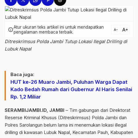
Atur ukuran teks artikel ini untuk mendapatkan
text_increase
info
text_decrease
pengalaman membaca terbaik.
Ditreskrimsus Polda Jambi Tutup Lokasi Ilegal Drilling di
Lubuk Napal
Baca juga:
HUT ke-26 Muaro Jambi, Puluhan Warga Dapat
Kado Bedah Rumah dari Gubernur Al Haris Senilai
Rp. 1,2 Miliar
SERAMBIJAMBI.ID, JAMBI
– Tim gabungan dari Direktorat
Reserse Kriminal Khusus (Ditreskrimsus) Polda Jambi dan
Polres Sarolangun belum lama ini menemukan lokasi illegal
drilling di kawasan Lubuk Napal, Kecamatan Pauh, Kabupaten