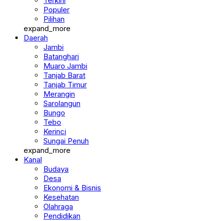
Terkini
Populer
Pilihan
expand_more
Daerah
Jambi
Batanghari
Muaro Jambi
Tanjab Barat
Tanjab Timur
Merangin
Sarolangun
Bungo
Tebo
Kerinci
Sungai Penuh
expand_more
Kanal
Budaya
Desa
Ekonomi & Bisnis
Kesehatan
Olahraga
Pendidikan