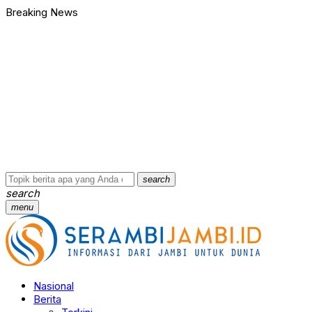
Breaking News
Bawa Badik dan Celurit untuk Tawuran, 9 Anggota Geng Motor di
90 Ribu Butir Samcodin Terjual Tak Sampai Setahun, Indra Safar
Ungkap Jaringan Narkoba, BNN Provinsi Jambi dan Bea Cukai Am
Kasus Penganiayaan dan Pengancaman Ketua BPD, Polres Tebo
Polres Tebo Ungkap Kasus Pengeroyokan dan Penganiayaan, D
Terkait Dugaan Keterlibatan Okum Pejabat dalam Kasus Narkoti
Bawa Badik dan Celurit untuk Tawuran, 9 Anggota Geng Motor di
90 Ribu Butir Samcodin Terjual Tak Sampai Setahun, Indra Safar
Ungkap Jaringan Narkoba, BNN Provinsi Jambi dan Bea Cukai Am
Kasus Penganiayaan dan Pengancaman Ketua BPD, Polres Tebo
search
search
menu
Nasional
Berita