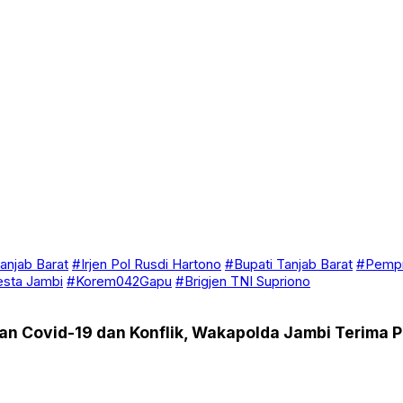
anjab Barat
#Irjen Pol Rusdi Hartono
#Bupati Tanjab Barat
#Pempr
esta Jambi
#Korem042Gapu
#Brigjen TNI Supriono
an Covid-19 dan Konflik, Wakapolda Jambi Terima