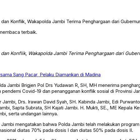
 membaca terbaik.
 dan Konflik, Wakapolda Jambi Terima Penghargaan dari Gube
ersama Sang Pacar, Pelaku Diamankan di Madina
da Jambi Brigjen Pol Drs Yudawan R, SH, MH menerima pengharg
 pendemi Covid-19 dan penangganan konflik sosial di Provinsi Jam
ur Jambi, Drs. Irawan David Syah, SH. Kabinda Jambi, Edi Purwanto 
bi, Sapta Subrata, SH Kajati Jambi. H. Mukti, SE., ME Kepala K
bi, serta undangan lainnya.
 Jambi mengatakan bahwa Polda Jambi telah melakukan program v
asional diatas 70% pada dosis I dan diatas 50% pada dosis II.