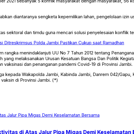
mber 2021 sebanyak 5 konflik masyarakat dengan masyarakat, 56 k
sebabkan diantaranya sengketa kepemilikan lahan, pengelolaan iz
s sektoral dan timdu guna mencari solusi penyelesaian konflik ter
gsi Ditreskrimsus Polda Jambi Pastikan Cukup saat Ramadhan
am rangka menindaklanjuti UU No 7 Tahun 2012 tentang Penangan
h yang melaksanakan Urusan Kesatuan Bangsa Dan Politik Kegiatan
an vaksinasi dan penanganan pandemi Covid-19 di Provinsi Jambi.
ga kepada Wakapolda Jambi, Kabinda Jambi, Danrem 042/Gapu, Ka
aksin di Provinsi Jambi. (*)
tivitas di Atas Jalur Pipa Migas Demi Keselamatan