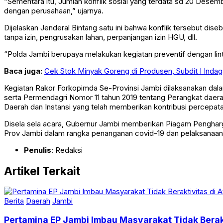
“Sementara itu, Jumlah konflik sosial yang terdata sd 20 Dese
dengan perusahaan,” ujarnya.
Dijelaskan Jenderal Bintang satu ini bahwa konflik tersebut di
tanpa izin, pengrusakan lahan, perpanjangan izin HGU, dll.
“Polda Jambi berupaya melakukan kegiatan preventif dengan linta
Baca juga:
Cek Stok Minyak Goreng di Produsen, Subdit I Inda
Kegiatan Rakor Forkopimda Se-Provinsi Jambi dilaksanakan dal
serta Permendagri Nomor 11 tahun 2019 tentang Perangkat daera
Daerah dan Instansi yang telah memberikan kontribusi percepat
Disela sela acara, Gubernur Jambi memberikan Piagam Penghar
Prov Jambi dalam rangka penanganan covid-19 dan pelaksanaan v
Penulis
: Redaksi
Artikel Terkait
Berita
Daerah
Jambi
Pertamina EP Jambi Imbau Masyarakat Tidak Berak