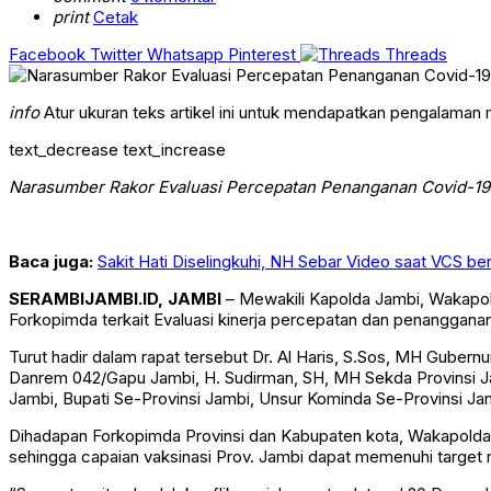
print
Cetak
Facebook
Twitter
Whatsapp
Pinterest
Threads
info
Atur ukuran teks artikel ini untuk mendapatkan pengalaman
text_decrease
text_increase
Narasumber Rakor Evaluasi Percepatan Penanganan Covid-19
Baca juga:
Sakit Hati Diselingkuhi, NH Sebar Video saat VCS b
SERAMBIJAMBI.ID, JAMBI
– Mewakili Kapolda Jambi, Wakapol
Forkopimda terkait Evaluasi kinerja percepatan dan penangganan
Turut hadir dalam rapat tersebut Dr. Al Haris, S.Sos, MH Gubern
Danrem 042/Gapu Jambi, H. Sudirman, SH, MH Sekda Provinsi Jam
Jambi, Bupati Se-Provinsi Jambi, Unsur Kominda Se-Provinsi Jam
Dihadapan Forkopimda Provinsi dan Kabupaten kota, Wakapolda
sehingga capaian vaksinasi Prov. Jambi dapat memenuhi target n