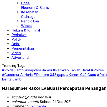
Desa
Ekonomi & Bisnis
Kesehatan
Olahraga
Pendidikan
Wisata
Hukum & Kriminal
Peristiwa
Politik
Opini
Pemerintahan
Video
Advertorial
Trending Tags
#Polda Jambi
#Kapolda Jambi
#Pemkab Tanjab Barat
#Polres T
#Gubernur Al Haris
#Danrem 042 gapu
#Korem 042 Gapu
#Polr
Berita
Jambi
Narasumber Rakor Evaluasi Percepatan Penangan
account_circle
Redaksi
calendar_month
Selasa, 21 Des 2021
comment
0 komentar