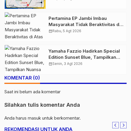
2026
Pertamina EP Jambi Imbau
Masyarakat Tidak Beraktivitas di
Atas Jalur Pipa Migas Demi
calendar_month
Rabu, 5 Agt 2026
Keselamatan Bersama
Yamaha Fazzio Hadirkan Special
Edition Sunset Blue, Tampilkan
Nuansa Retro Summer yang
calendar_month
Senin, 3 Agt 2026
Semakin Skena
KOMENTAR (0)
Saat ini belum ada komentar
Silahkan tulis komentar Anda
Anda harus
masuk
untuk berkomentar.
REKOMENDASI UNTUK ANDA