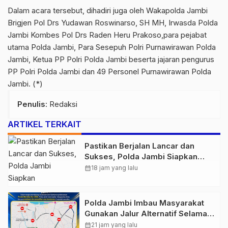
Dalam acara tersebut, dihadiri juga oleh Wakapolda Jambi
Brigjen Pol Drs Yudawan Roswinarso, SH MH, Irwasda Polda
Jambi Kombes Pol Drs Raden Heru Prakoso,para pejabat
utama Polda Jambi, Para Sesepuh Polri Purnawirawan Polda
Jambi, Ketua PP Polri Polda Jambi beserta jajaran pengurus
PP Polri Polda Jambi dan 49 Personel Purnawirawan Polda
Jambi. (*)
Penulis
: Redaksi
ARTIKEL TERKAIT
Pastikan Berjalan Lancar dan
Sukses, Polda Jambi Siapkan
Pengamanan Berlapis untuk 8.750
calendar_month
18 jam yang lalu
Pelari, 1.848 Personel Kawal
Presisi Merdeka Run
Polda Jambi Imbau Masyarakat
Gunakan Jalur Alternatif Selama
Pelaksanaan Presisi Merdeka Run
calendar_month
21 jam yang lalu