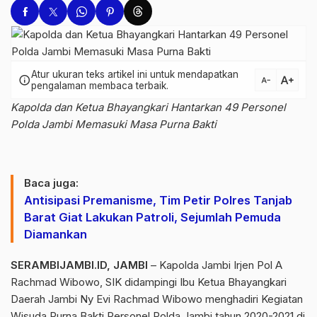
Atur ukuran teks artikel ini untuk mendapatkan
text_increase
info
text_decrease
pengalaman membaca terbaik.
Kapolda dan Ketua Bhayangkari Hantarkan 49 Personel
Polda Jambi Memasuki Masa Purna Bakti
Baca juga:
Antisipasi Premanisme, Tim Petir Polres Tanjab
Barat Giat Lakukan Patroli, Sejumlah Pemuda
Diamankan
SERAMBIJAMBI.ID, JAMBI
– Kapolda Jambi Irjen Pol A
Rachmad Wibowo, SIK didampingi Ibu Ketua Bhayangkari
Daerah Jambi Ny Evi Rachmad Wibowo menghadiri Kegiatan
Wisuda Purna Bakti Personel Polda Jambi tahun 2020-2021 di