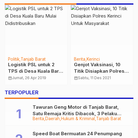
Politik
Tanjab Barat
Berita
Kerinci
Logistik PSL untuk 2
Genjot Vaksinasi, 10
TPS di Desa Kuala Baru
Titik Disiapkan Polres
Mulai Didistribusikan
Kerinci Untuk
calendar_month
Jumat, 26 Apr 2019
calendar_month
Sabtu, 11 Des 2021
Masyarakat
TERPOPULER
Tawuran Geng Motor di Tanjab Barat,
Satu Remaja Kritis Dibacok, 3 Pelaku
Berita
Daerah
Hukum & Kriminal
Tanjab Barat
Ditangkap
Speed Boat Bermuatan 24 Penumpang