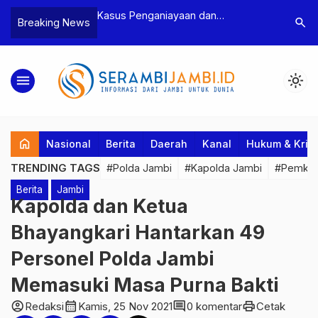
n Narkoba, BNN
Kasus Penganiayaan dan
Polres T
search
Breaking News
dan Bea Cukai
Pengancaman Ketua BPD, Polres
Pengeroy
an Pelaku beserta
Tebo Tetapkan Dua Tersangka
Dua Pela
si dan 146 Gram
Ditahan
menu
light_mode
home
Nasional
Berita
Daerah
Kanal
Hukum & Krim
TRENDING TAGS
#Polda Jambi
#Kapolda Jambi
#Pemkab
Berita
Jambi
Kapolda dan Ketua
Bhayangkari Hantarkan 49
Personel Polda Jambi
Memasuki Masa Purna Bakti
account_circle
calendar_month
comment
print
Redaksi
Kamis, 25 Nov 2021
0 komentar
Cetak