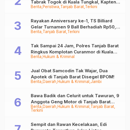
Tabrak Togok di Kuala Tungkal, Kapten
Berita
Peristiwa
Tanjab Barat
Terkini
Sempat Hilang
Rayakan Anniversary ke-1, TS Billiard
Gelar Turnamen 9 Ball Berhadiah Rp50,8
Berita
Tanjab Barat
Terkini
Juta
Tak Sampai 24 Jam, Polres Tanjab Barat
Ringkus Komplotan Curanmor di Kuala
Berita
Hukum & Kriminal
Tungkal
Jual Obat Samcodin Tak Wajar, Dua
Apotek di Tanjab Barat Disegel BPOM!
Berita
Daerah
Hukum & Kriminal
Jambi
Bawa Badik dan Celurit untuk Tawuran, 9
Anggota Geng Motor di Tanjab Barat
Berita
Daerah
Hukum & Kriminal
Tanjab Barat
Diringkus
Terkini
Sempit dan Rawan Kecelakaan, Edi