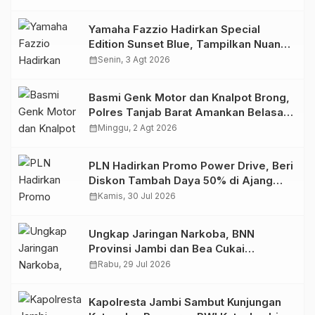
Yamaha Fazzio Hadirkan Special
Edition Sunset Blue, Tampilkan Nuansa
Retro Summer yang Semakin Skena
calendar_month
Senin, 3 Agt 2026
Basmi Genk Motor dan Knalpot Brong,
Polres Tanjab Barat Amankan Belasan
Kendaraan
calendar_month
Minggu, 2 Agt 2026
PLN Hadirkan Promo Power Drive, Beri
Diskon Tambah Daya 50% di Ajang
GIIAS 2026
calendar_month
Kamis, 30 Jul 2026
Ungkap Jaringan Narkoba, BNN
Provinsi Jambi dan Bea Cukai
Amankan Sembilan Pelaku beserta
calendar_month
Rabu, 29 Jul 2026
766 Butir Ekstasi dan 146 Gram Sabu
Kapolresta Jambi Sambut Kunjungan