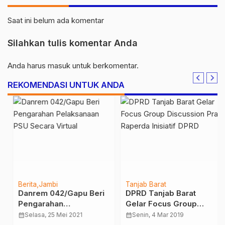
Saat ini belum ada komentar
Silahkan tulis komentar Anda
Anda harus
masuk
untuk berkomentar.
REKOMENDASI UNTUK ANDA
Berita
Jambi
Tanjab Barat
Danrem 042/Gapu Beri
DPRD Tanjab Barat
Pengarahan
Gelar Focus Group
Pelaksanaan PSU
Discussion Pra Raperda
calendar_month
Selasa, 25 Mei 2021
calendar_month
Senin, 4 Mar 2019
Secara Virtual
Inisiatif DPRD