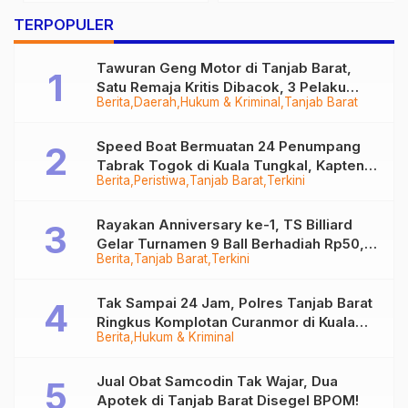
…
TERPOPULER
Tawuran Geng Motor di Tanjab Barat,
Satu Remaja Kritis Dibacok, 3 Pelaku
Berita
Daerah
Hukum & Kriminal
Tanjab Barat
Ditangkap
Speed Boat Bermuatan 24 Penumpang
Tabrak Togok di Kuala Tungkal, Kapten
Berita
Peristiwa
Tanjab Barat
Terkini
Sempat Hilang
Rayakan Anniversary ke-1, TS Billiard
Gelar Turnamen 9 Ball Berhadiah Rp50,8
Berita
Tanjab Barat
Terkini
Juta
Tak Sampai 24 Jam, Polres Tanjab Barat
Ringkus Komplotan Curanmor di Kuala
Berita
Hukum & Kriminal
Tungkal
Jual Obat Samcodin Tak Wajar, Dua
Apotek di Tanjab Barat Disegel BPOM!