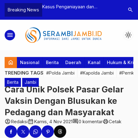
n Narkoba, BNN
Kasus Penganiayaan dan
Polres T
search
Breaking News
dan Bea Cukai
Pengancaman Ketua BPD, Polres
Pengeroy
an Pelaku beserta
Tebo Tetapkan Dua Tersangka
Dua Pela
si dan 146 Gram
Ditahan
menu
light_mode
home
Nasional
Berita
Daerah
Kanal
Hukum & Krim
TRENDING TAGS
#Polda Jambi
#Kapolda Jambi
#Pemkab
Berita
Jambi
Cara Unik Polsek Pasar Gelar
Vaksin Dengan Blusukan ke
Pedagang dan Masyarakat
account_circle
calendar_month
comment
print
Redaksi
Kamis, 4 Nov 2021
0 komentar
Cetak