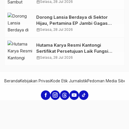
Perkuat Sinergi dan Kolaborasi
calendar_month
Selasa, 28 Jul 2026
Dorong Lansia Berdaya di Sektor
Hijau, Pertamina EP Jambi Gagas
Lansiapreneur Batik Eco-Print
calendar_month
Selasa, 28 Jul 2026
Hutama Karya Resmi Kantongi
Sertifikat Persetujuan Laik Fungsi
Struktur Jembatan Musi V Tol
calendar_month
Selasa, 28 Jul 2026
Palembang–Betung
Beranda
Kebijakan Privasi
Kode Etik Jurnalistik
Pedoman Media Siber
Serambi Jambi - Informasi dari Jambi untuk Dunia
Copyright Serambi Jambi