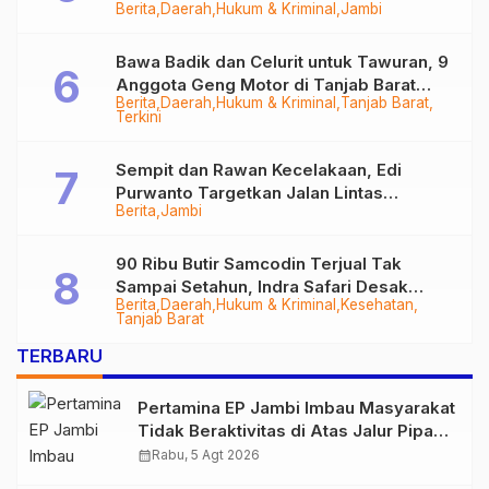
Berita
Daerah
Hukum & Kriminal
Jambi
Bawa Badik dan Celurit untuk Tawuran, 9
Anggota Geng Motor di Tanjab Barat
Berita
Daerah
Hukum & Kriminal
Tanjab Barat
Diringkus
Terkini
Sempit dan Rawan Kecelakaan, Edi
Purwanto Targetkan Jalan Lintas
Berita
Jambi
Tungkal-Jambi Mulus di 2028
90 Ribu Butir Samcodin Terjual Tak
Sampai Setahun, Indra Safari Desak
Berita
Daerah
Hukum & Kriminal
Kesehatan
Audit Menyeluruh
Tanjab Barat
TERBARU
Pertamina EP Jambi Imbau Masyarakat
Tidak Beraktivitas di Atas Jalur Pipa
Migas Demi Keselamatan Bersama
calendar_month
Rabu, 5 Agt 2026