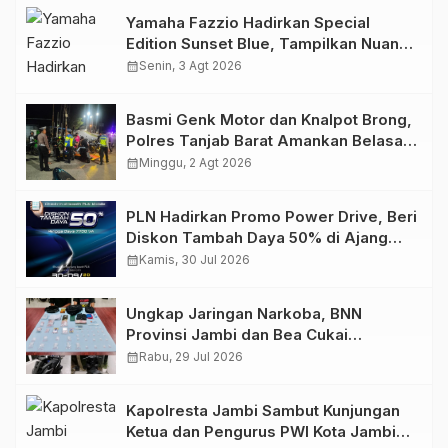
Yamaha Fazzio Hadirkan Special
Edition Sunset Blue, Tampilkan Nuansa
Retro Summer yang Semakin Skena
calendar_month
Senin, 3 Agt 2026
Basmi Genk Motor dan Knalpot Brong,
Polres Tanjab Barat Amankan Belasan
Kendaraan
calendar_month
Minggu, 2 Agt 2026
PLN Hadirkan Promo Power Drive, Beri
Diskon Tambah Daya 50% di Ajang
GIIAS 2026
calendar_month
Kamis, 30 Jul 2026
Ungkap Jaringan Narkoba, BNN
Provinsi Jambi dan Bea Cukai
Amankan Sembilan Pelaku beserta
calendar_month
Rabu, 29 Jul 2026
766 Butir Ekstasi dan 146 Gram Sabu
Kapolresta Jambi Sambut Kunjungan
Ketua dan Pengurus PWI Kota Jambi