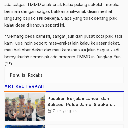
ada satgas TMMD anak-anak kalau pulang sekolah mereka
bermain dengan satgas bahkan anak-anak disini melihat
langsung bapak TNI bekerja. Siapa yang tidak senang pak,
kalau desa dibangun seperti ini.
“Memang desa kami ini, sangat jauh dari pusat kota pak, tapi
kami juga ingin seperti masyarakat lain kalau kepasar dekat,
mau beli obat dekat dan mau kemana saja jalan bagus. Jadi
bersyukurlah semenjak ada program TMMD ini,”ungkap Yuni.
(**)
Penulis
: Redaksi
ARTIKEL TERKAIT
Pastikan Berjalan Lancar dan
Sukses, Polda Jambi Siapkan
Pengamanan Berlapis untuk 8.750
calendar_month
17 jam yang lalu
Pelari, 1.848 Personel Kawal
Presisi Merdeka Run