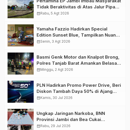
Pertamina EP Jambi Imbau Masyarakat
Tidak Beraktivitas di Atas Jalur Pipa
Migas Demi Keselamatan Bersama
calendar_month
Rabu, 5 Agt 2026
Yamaha Fazzio Hadirkan Special
Edition Sunset Blue, Tampilkan Nuansa
Retro Summer yang Semakin Skena
calendar_month
Senin, 3 Agt 2026
Basmi Genk Motor dan Knalpot Brong,
Polres Tanjab Barat Amankan Belasan
Kendaraan
calendar_month
Minggu, 2 Agt 2026
PLN Hadirkan Promo Power Drive, Beri
Diskon Tambah Daya 50% di Ajang
GIIAS 2026
calendar_month
Kamis, 30 Jul 2026
Ungkap Jaringan Narkoba, BNN
Provinsi Jambi dan Bea Cukai
Amankan Sembilan Pelaku beserta
calendar_month
Rabu, 29 Jul 2026