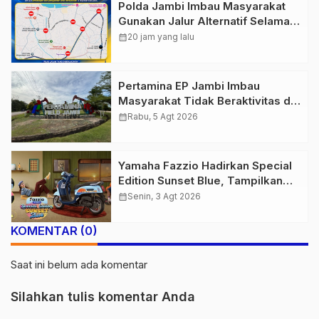
Polda Jambi Imbau Masyarakat
Gunakan Jalur Alternatif Selama
Pelaksanaan Presisi Merdeka Run
calendar_month
20 jam yang lalu
2026
Pertamina EP Jambi Imbau
Masyarakat Tidak Beraktivitas di
Atas Jalur Pipa Migas Demi
calendar_month
Rabu, 5 Agt 2026
Keselamatan Bersama
Yamaha Fazzio Hadirkan Special
Edition Sunset Blue, Tampilkan
Nuansa Retro Summer yang
calendar_month
Senin, 3 Agt 2026
Semakin Skena
KOMENTAR (0)
Saat ini belum ada komentar
Silahkan tulis komentar Anda