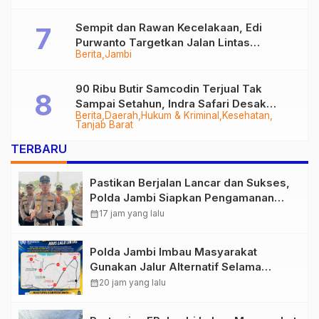
Sempit dan Rawan Kecelakaan, Edi
Purwanto Targetkan Jalan Lintas
Berita
Jambi
Tungkal-Jambi Mulus di 2028
90 Ribu Butir Samcodin Terjual Tak
Sampai Setahun, Indra Safari Desak
Berita
Daerah
Hukum & Kriminal
Kesehatan
Audit Menyeluruh
Tanjab Barat
TERBARU
Pastikan Berjalan Lancar dan Sukses,
Polda Jambi Siapkan Pengamanan
Berlapis untuk 8.750 Pelari, 1.848
calendar_month
17 jam yang lalu
Personel Kawal Presisi Merdeka Run
Polda Jambi Imbau Masyarakat
Gunakan Jalur Alternatif Selama
Pelaksanaan Presisi Merdeka Run
calendar_month
20 jam yang lalu
2026