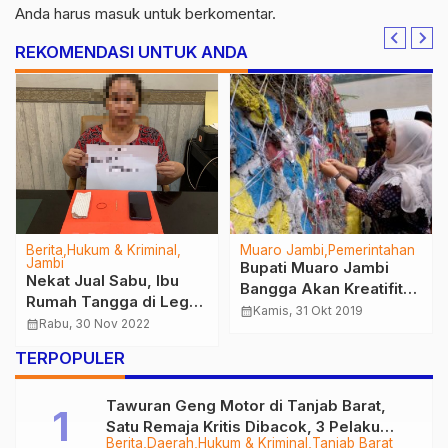
Anda harus
masuk
untuk berkomentar.
REKOMENDASI UNTUK ANDA
Berita
Hukum & Kriminal
Muaro Jambi
Pemerintahan
Jambi
Bupati Muaro Jambi
Nekat Jual Sabu, Ibu
Bangga Akan Kreatifitas
Rumah Tangga di Legok
Warga Desa Rantau
calendar_month
Kamis, 31 Okt 2019
Ditangkap Sat
calendar_month
Rabu, 30 Nov 2022
Majo yang Telah
Resnarkoba Polresta
Membangun Dermaga
TERPOPULER
Jambi
Penyebrangan
Tawuran Geng Motor di Tanjab Barat,
Satu Remaja Kritis Dibacok, 3 Pelaku
Berita
Daerah
Hukum & Kriminal
Tanjab Barat
Ditangkap