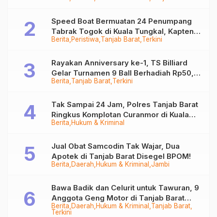
Speed Boat Bermuatan 24 Penumpang
Tabrak Togok di Kuala Tungkal, Kapten
Berita
Peristiwa
Tanjab Barat
Terkini
Sempat Hilang
Rayakan Anniversary ke-1, TS Billiard
Gelar Turnamen 9 Ball Berhadiah Rp50,8
Berita
Tanjab Barat
Terkini
Juta
Tak Sampai 24 Jam, Polres Tanjab Barat
Ringkus Komplotan Curanmor di Kuala
Berita
Hukum & Kriminal
Tungkal
Jual Obat Samcodin Tak Wajar, Dua
Apotek di Tanjab Barat Disegel BPOM!
Berita
Daerah
Hukum & Kriminal
Jambi
Bawa Badik dan Celurit untuk Tawuran, 9
Anggota Geng Motor di Tanjab Barat
Berita
Daerah
Hukum & Kriminal
Tanjab Barat
Diringkus
Terkini