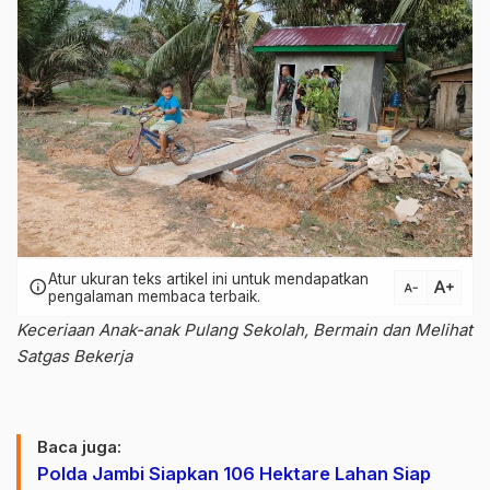
Atur ukuran teks artikel ini untuk mendapatkan
text_increase
info
text_decrease
pengalaman membaca terbaik.
Keceriaan Anak-anak Pulang Sekolah, Bermain dan Melihat
Satgas Bekerja
Baca juga:
Polda Jambi Siapkan 106 Hektare Lahan Siap