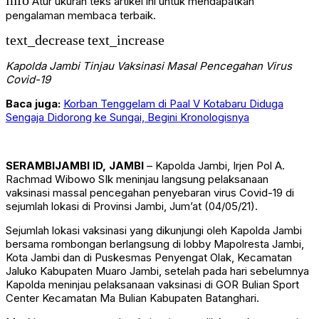
info
Atur ukuran teks artikel ini untuk mendapatkan
pengalaman membaca terbaik.
text_decrease
text_increase
Kapolda Jambi Tinjau Vaksinasi Masal Pencegahan Virus
Covid-19
Baca juga:
Korban Tenggelam di Paal V Kotabaru Diduga
Sengaja Didorong ke Sungai, Begini Kronologisnya
SERAMBIJAMBI ID, JAMBI
– Kapolda Jambi, Irjen Pol A.
Rachmad Wibowo SIk meninjau langsung pelaksanaan
vaksinasi massal pencegahan penyebaran virus Covid-19 di
sejumlah lokasi di Provinsi Jambi, Jum’at (04/05/21).
Sejumlah lokasi vaksinasi yang dikunjungi oleh Kapolda Jambi
bersama rombongan berlangsung di lobby Mapolresta Jambi,
Kota Jambi dan di Puskesmas Penyengat Olak, Kecamatan
Jaluko Kabupaten Muaro Jambi, setelah pada hari sebelumnya
Kapolda meninjau pelaksanaan vaksinasi di GOR Bulian Sport
Center Kecamatan Ma Bulian Kabupaten Batanghari.