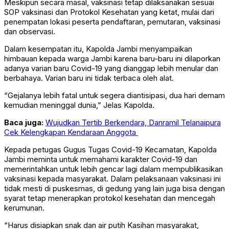
Meskipun secara masal, vaksinasi tetap dilaksanakan sesuai
SOP vaksinasi dan Protokol Kesehatan yang ketat, mulai dari
penempatan lokasi peserta pendaftaran, pemutaran, vaksinasi
dan observasi.
Dalam kesempatan itu, Kapolda Jambi menyampaikan
himbauan kepada warga Jambi karena baru-baru ini dilaporkan
adanya varian baru Covid-19 yang dianggap lebih menular dan
berbahaya. Varian baru ini tidak terbaca oleh alat.
“Gejalanya lebih fatal untuk segera diantisipasi, dua hari demam
kemudian meninggal dunia,” Jelas Kapolda.
Baca juga:
Wujudkan Tertib Berkendara, Danramil Telanaipura
Cek Kelengkapan Kendaraan Anggota
Kepada petugas Gugus Tugas Covid-19 Kecamatan, Kapolda
Jambi meminta untuk memahami karakter Covid-19 dan
memerintahkan untuk lebih gencar lagi dalam mempublikasikan
vaksinasi kepada masyarakat. Dalam pelaksanaan vaksinasi ini
tidak mesti di puskesmas, di gedung yang lain juga bisa dengan
syarat tetap menerapkan protokol kesehatan dan mencegah
kerumunan.
“Harus disiapkan snak dan air putih Kasihan
masyarakat,