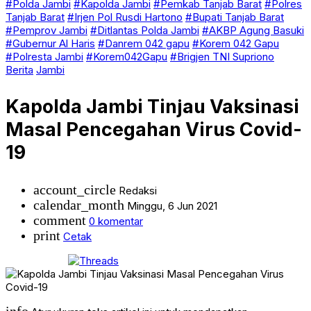
#Polda Jambi
#Kapolda Jambi
#Pemkab Tanjab Barat
#Polres
Tanjab Barat
#Irjen Pol Rusdi Hartono
#Bupati Tanjab Barat
#Pemprov Jambi
#Ditlantas Polda Jambi
#AKBP Agung Basuki
#Gubernur Al Haris
#Danrem 042 gapu
#Korem 042 Gapu
#Polresta Jambi
#Korem042Gapu
#Brigjen TNI Supriono
Berita
Jambi
Kapolda Jambi Tinjau Vaksinasi
Masal Pencegahan Virus Covid-
19
account_circle
Redaksi
calendar_month
Minggu, 6 Jun 2021
comment
0 komentar
print
Cetak