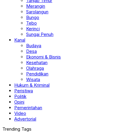
Tanjab Timur
Merangin
Sarolangun
Bungo
Tebo
Kerinci
Sungai Penuh
Kanal
Budaya
Desa
Ekonomi & Bisnis
Kesehatan
Olahraga
Pendidikan
Wisata
Hukum & Kriminal
Peristiwa
Politik
Opini
Pemerintahan
Video
Advertorial
Trending Tags