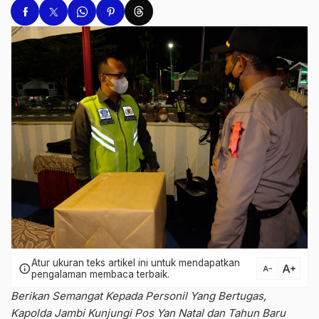
Atur ukuran teks artikel ini untuk mendapatkan
text_increase
info
text_decrease
pengalaman membaca terbaik.
Berikan Semangat Kepada Personil Yang Bertugas,
Kapolda Jambi Kunjungi Pos Yan Natal dan Tahun Baru