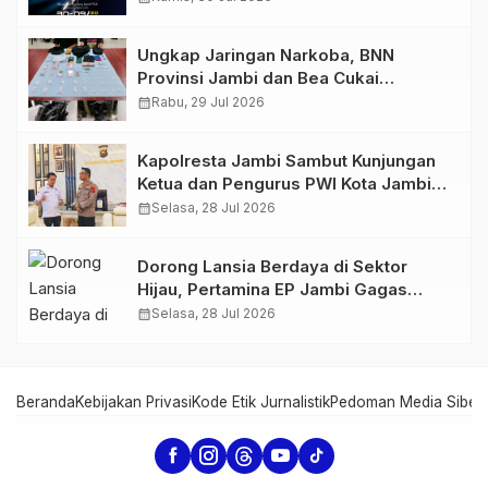
Ungkap Jaringan Narkoba, BNN
Provinsi Jambi dan Bea Cukai
Amankan Sembilan Pelaku beserta
calendar_month
Rabu, 29 Jul 2026
766 Butir Ekstasi dan 146 Gram Sabu
Kapolresta Jambi Sambut Kunjungan
Ketua dan Pengurus PWI Kota Jambi
Perkuat Sinergi dan Kolaborasi
calendar_month
Selasa, 28 Jul 2026
Dorong Lansia Berdaya di Sektor
Hijau, Pertamina EP Jambi Gagas
Lansiapreneur Batik Eco-Print
calendar_month
Selasa, 28 Jul 2026
Beranda
Kebijakan Privasi
Kode Etik Jurnalistik
Pedoman Media Siber