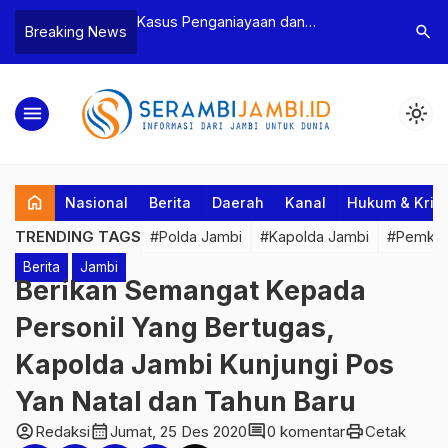
n Narkoba, BNN
Kasus Penganiayaan dan
Polres T
search
Breaking News
dan Bea Cukai
Pengancaman Ketua BPD, Polres
Pengeroy
an Pelaku beserta
Tebo Tetapkan Dua Tersangka
Dua Pela
si dan 146 Gram
Ditahan
menu
light_mode
home
Nasional
Berita
Daerah
Kanal
Hukum & Krim
TRENDING TAGS
#Polda Jambi
#Kapolda Jambi
#Pemkab
Berita
Jambi
Berikan Semangat Kepada
Personil Yang Bertugas,
Kapolda Jambi Kunjungi Pos
Yan Natal dan Tahun Baru
account_circle
calendar_month
comment
print
Redaksi
Jumat, 25 Des 2020
0 komentar
Cetak