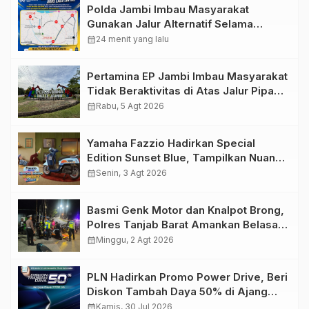
Polda Jambi Imbau Masyarakat
Gunakan Jalur Alternatif Selama
Pelaksanaan Presisi Merdeka Run
calendar_month
24 menit yang lalu
2026
Pertamina EP Jambi Imbau Masyarakat
Tidak Beraktivitas di Atas Jalur Pipa
Migas Demi Keselamatan Bersama
calendar_month
Rabu, 5 Agt 2026
Yamaha Fazzio Hadirkan Special
Edition Sunset Blue, Tampilkan Nuansa
Retro Summer yang Semakin Skena
calendar_month
Senin, 3 Agt 2026
Basmi Genk Motor dan Knalpot Brong,
Polres Tanjab Barat Amankan Belasan
Kendaraan
calendar_month
Minggu, 2 Agt 2026
PLN Hadirkan Promo Power Drive, Beri
Diskon Tambah Daya 50% di Ajang
GIIAS 2026
calendar_month
Kamis, 30 Jul 2026