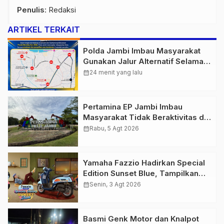
Penulis
: Redaksi
ARTIKEL TERKAIT
Polda Jambi Imbau Masyarakat
Gunakan Jalur Alternatif Selama
Pelaksanaan Presisi Merdeka Run
calendar_month
24 menit yang lalu
2026
Pertamina EP Jambi Imbau
Masyarakat Tidak Beraktivitas di
Atas Jalur Pipa Migas Demi
calendar_month
Rabu, 5 Agt 2026
Keselamatan Bersama
Yamaha Fazzio Hadirkan Special
Edition Sunset Blue, Tampilkan
Nuansa Retro Summer yang
calendar_month
Senin, 3 Agt 2026
Semakin Skena
Basmi Genk Motor dan Knalpot