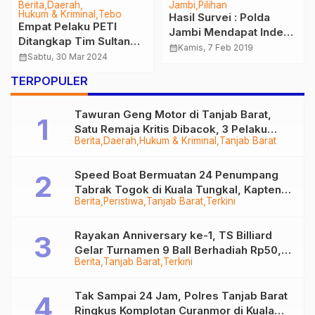
Berita
Daerah
Jambi
Pilihan
Hukum & Kriminal
Tebo
Hasil Survei : Polda
Empat Pelaku PETI
Jambi Mendapat Indeks
Ditangkap Tim Sultan
Kepercayaan
calendar_month
Kamis, 7 Feb 2019
Unit Tipidter Satreskrim
calendar_month
Sabtu, 30 Mar 2024
Masyarakat Sebesar
Polres Tebo
82,06 Persen
TERPOPULER
Tawuran Geng Motor di Tanjab Barat,
Satu Remaja Kritis Dibacok, 3 Pelaku
Berita
Daerah
Hukum & Kriminal
Tanjab Barat
Ditangkap
Speed Boat Bermuatan 24 Penumpang
Tabrak Togok di Kuala Tungkal, Kapten
Berita
Peristiwa
Tanjab Barat
Terkini
Sempat Hilang
Rayakan Anniversary ke-1, TS Billiard
Gelar Turnamen 9 Ball Berhadiah Rp50,8
Berita
Tanjab Barat
Terkini
Juta
Tak Sampai 24 Jam, Polres Tanjab Barat
Ringkus Komplotan Curanmor di Kuala