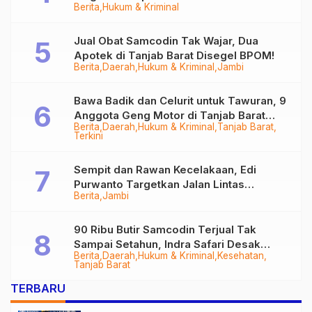
Berita
Hukum & Kriminal
Tungkal
Jual Obat Samcodin Tak Wajar, Dua
Apotek di Tanjab Barat Disegel BPOM!
Berita
Daerah
Hukum & Kriminal
Jambi
Bawa Badik dan Celurit untuk Tawuran, 9
Anggota Geng Motor di Tanjab Barat
Berita
Daerah
Hukum & Kriminal
Tanjab Barat
Diringkus
Terkini
Sempit dan Rawan Kecelakaan, Edi
Purwanto Targetkan Jalan Lintas
Berita
Jambi
Tungkal-Jambi Mulus di 2028
90 Ribu Butir Samcodin Terjual Tak
Sampai Setahun, Indra Safari Desak
Berita
Daerah
Hukum & Kriminal
Kesehatan
Audit Menyeluruh
Tanjab Barat
TERBARU