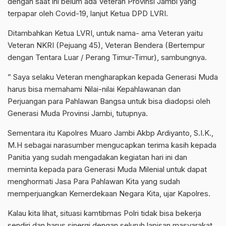
dengan saat ini belum ada Veteran Provinsi Jambi yang
terpapar oleh Covid-19, lanjut Ketua DPD LVRI.
Ditambahkan Ketua LVRI, untuk nama- ama Veteran yaitu
Veteran NKRI (Pejuang 45), Veteran Bendera (Bertempur
dengan Tentara Luar / Perang Timur-Timur), sambungnya.
” Saya selaku Veteran mengharapkan kepada Generasi Muda
harus bisa memahami Nilai-nilai Kepahlawanan dan
Perjuangan para Pahlawan Bangsa untuk bisa diadopsi oleh
Generasi Muda Provinsi Jambi, tutupnya.
Sementara itu Kapolres Muaro Jambi Akbp Ardiyanto, S.I.K.,
M.H sebagai narasumber mengucapkan terima kasih kepada
Panitia yang sudah mengadakan kegiatan hari ini dan
meminta kepada para Generasi Muda Milenial untuk dapat
menghormati Jasa Para Pahlawan Kita yang sudah
memperjuangkan Kemerdekaan Negara Kita, ujar Kapolres.
Kalau kita lihat, situasi kamtibmas Polri tidak bisa bekerja
sendiri dan harus sinergi dengan seluruh lapisan masyarakat