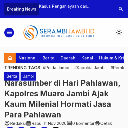
n Narkoba, BNN
Kasus Penganiayaan dan
Polres T
search
Breaking News
dan Bea Cukai
Pengancaman Ketua BPD, Polres
Pengeroy
an Pelaku beserta
Tebo Tetapkan Dua Tersangka
Dua Pela
si dan 146 Gram
Ditahan
menu
light_mode
home
Nasional
Berita
Daerah
Kanal
Hukum & Krim
TRENDING TAGS
#Polda Jambi
#Kapolda Jambi
#Pemkab
Berita
Jambi
Narasumber di Hari Pahlawan,
Kapolres Muaro Jambi Ajak
Kaum Milenial Hormati Jasa
Para Pahlawan
account_circle
calendar_month
comment
print
Redaksi
Rabu, 11 Nov 2020
0 komentar
Cetak