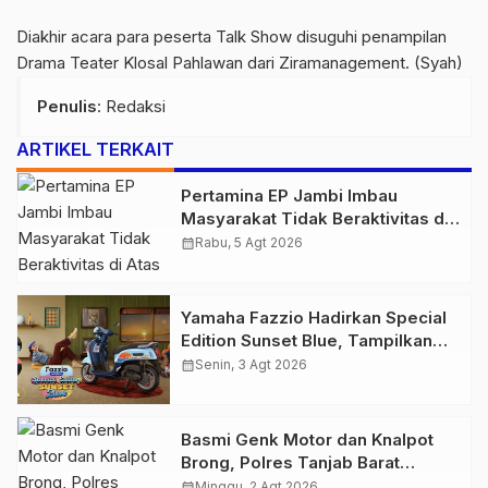
Diakhir acara para peserta Talk Show disuguhi penampilan
Drama Teater Klosal Pahlawan dari Ziramanagement. (Syah)
Penulis
: Redaksi
ARTIKEL TERKAIT
Pertamina EP Jambi Imbau
Masyarakat Tidak Beraktivitas di
Atas Jalur Pipa Migas Demi
calendar_month
Rabu, 5 Agt 2026
Keselamatan Bersama
Yamaha Fazzio Hadirkan Special
Edition Sunset Blue, Tampilkan
Nuansa Retro Summer yang
calendar_month
Senin, 3 Agt 2026
Semakin Skena
Basmi Genk Motor dan Knalpot
Brong, Polres Tanjab Barat
Amankan Belasan Kendaraan
calendar_month
Minggu, 2 Agt 2026