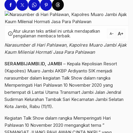
Atur ukuran teks artikel ini untuk mendapatkan
text_increase
info
text_decrease
pengalaman membaca terbaik.
Narasumber di Hari Pahlawan, Kapolres Muaro Jambi Ajak
Kaum Milenial Hormati Jasa Para Pahlawan
SERAMBIJAMBI.ID, JAMBI
– Kepala Kepolisian Resort
(Kapolres) Muaro Jambi AKBP Ardiyanto SIK menjadi
narasumber dalam kegiatan Talk Show dalam rangka
Memperingati Hari Pahlawan 10 November 2020 yang
bertempat di Lantai Utama Transmart Jambi Jalan Jendral
Sudirman Kelurahan Tambak Sari Kecamatan Jambi Selatan
Kota Jambi, Rabu (11/11).
Kegiatan Talk Show dalam rangka Memperingati Hari
Pahlawan 10 November 2020 mengangkat tema ”
SEMANGAT JUANG PAHLAWAN CINTA NKRI ” yang