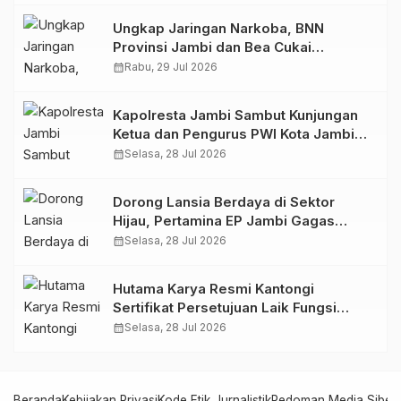
Ungkap Jaringan Narkoba, BNN
Provinsi Jambi dan Bea Cukai
Amankan Sembilan Pelaku beserta
calendar_month
Rabu, 29 Jul 2026
766 Butir Ekstasi dan 146 Gram Sabu
Kapolresta Jambi Sambut Kunjungan
Ketua dan Pengurus PWI Kota Jambi
Perkuat Sinergi dan Kolaborasi
calendar_month
Selasa, 28 Jul 2026
Dorong Lansia Berdaya di Sektor
Hijau, Pertamina EP Jambi Gagas
Lansiapreneur Batik Eco-Print
calendar_month
Selasa, 28 Jul 2026
Hutama Karya Resmi Kantongi
Sertifikat Persetujuan Laik Fungsi
Struktur Jembatan Musi V Tol
calendar_month
Selasa, 28 Jul 2026
Palembang–Betung
Beranda
Kebijakan Privasi
Kode Etik Jurnalistik
Pedoman Media Siber