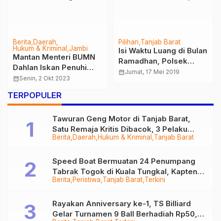
Berita
Daerah
Jambi
Hukum & Kriminal
Merangin
Ziarah Nasional
4 Orang Diduga Pelaku
Peringatan HUT TNI ke
Penyalahgunaan
78 di TMP Satria Bakti
Narkoba Berhasil
calendar_month
Rabu, 4 Okt 2023
calendar_month
Senin, 8 Apr 2019
Turut Dihadiri Kapolda
Diringkus Polisi
Jambi
TERPOPULER
Tawuran Geng Motor di Tanjab Barat,
Satu Remaja Kritis Dibacok, 3 Pelaku
Berita
Daerah
Hukum & Kriminal
Tanjab Barat
Ditangkap
Speed Boat Bermuatan 24 Penumpang
Tabrak Togok di Kuala Tungkal, Kapten
Berita
Peristiwa
Tanjab Barat
Terkini
Sempat Hilang
Rayakan Anniversary ke-1, TS Billiard
Gelar Turnamen 9 Ball Berhadiah Rp50,8