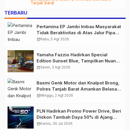
Audit Menyeluruh
Tanjab Barat
TERBARU
Pertamina EP Jambi Imbau Masyarakat
Tidak Beraktivitas di Atas Jalur Pipa
Migas Demi Keselamatan Bersama
calendar_month
Rabu, 5 Agt 2026
Yamaha Fazzio Hadirkan Special
Edition Sunset Blue, Tampilkan Nuansa
Retro Summer yang Semakin Skena
calendar_month
Senin, 3 Agt 2026
Basmi Genk Motor dan Knalpot Brong,
Polres Tanjab Barat Amankan Belasan
Kendaraan
calendar_month
Minggu, 2 Agt 2026
PLN Hadirkan Promo Power Drive, Beri
Diskon Tambah Daya 50% di Ajang
GIIAS 2026
calendar_month
Kamis, 30 Jul 2026