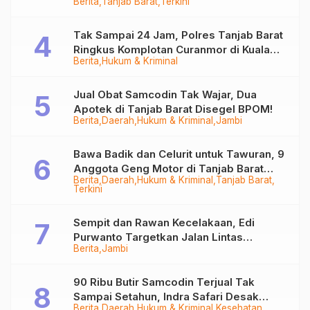
Berita
Tanjab Barat
Terkini
Juta
Tak Sampai 24 Jam, Polres Tanjab Barat
Ringkus Komplotan Curanmor di Kuala
Berita
Hukum & Kriminal
Tungkal
Jual Obat Samcodin Tak Wajar, Dua
Apotek di Tanjab Barat Disegel BPOM!
Berita
Daerah
Hukum & Kriminal
Jambi
Bawa Badik dan Celurit untuk Tawuran, 9
Anggota Geng Motor di Tanjab Barat
Berita
Daerah
Hukum & Kriminal
Tanjab Barat
Diringkus
Terkini
Sempit dan Rawan Kecelakaan, Edi
Purwanto Targetkan Jalan Lintas
Berita
Jambi
Tungkal-Jambi Mulus di 2028
90 Ribu Butir Samcodin Terjual Tak
Sampai Setahun, Indra Safari Desak
Berita
Daerah
Hukum & Kriminal
Kesehatan