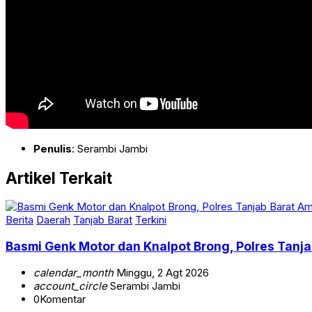
Penulis
: Serambi Jambi
Artikel Terkait
Berita
Daerah
Tanjab Barat
Terkini
Basmi Genk Motor dan Knalpot Brong, Polres Tan
calendar_month
Minggu, 2 Agt 2026
account_circle
Serambi Jambi
0
Komentar