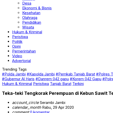
Desa
Ekonomi & Bisnis
Kesehatan
Olahraga
Pendidikan
Wisata
Hukum & Kriminal
Peristiwa
Politik
Opini
Pemerintahan
Video
Advertorial
Trending Tags
#Polda Jambi
#Kapolda Jambi
#Pemkab Tanjab Barat
#Polres T
#Gubernur Al Haris
#Danrem 042 gapu
#Korem 042 Gapu
#Polr
Hukum & Kriminal
Peristiwa
Tanjab Barat
Terkini
Teka-teki Tengkorak Perempuan di Kebun Sawit Te
account_circle
Serambi Jambi
calendar_month
Rabu, 29 Apr 2020
comment
0 komentar