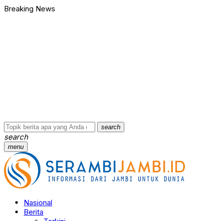
Breaking News
Bawa Badik dan Celurit untuk Tawuran, 9 Anggota Geng Motor di
90 Ribu Butir Samcodin Terjual Tak Sampai Setahun, Indra Safar
Ungkap Jaringan Narkoba, BNN Provinsi Jambi dan Bea Cukai Am
Kasus Penganiayaan dan Pengancaman Ketua BPD, Polres Tebo
Polres Tebo Ungkap Kasus Pengeroyokan dan Penganiayaan, D
Terkait Dugaan Keterlibatan Okum Pejabat dalam Kasus Narkoti
Bawa Badik dan Celurit untuk Tawuran, 9 Anggota Geng Motor di
90 Ribu Butir Samcodin Terjual Tak Sampai Setahun, Indra Safar
Ungkap Jaringan Narkoba, BNN Provinsi Jambi dan Bea Cukai Am
Kasus Penganiayaan dan Pengancaman Ketua BPD, Polres Tebo
search
search
menu
Nasional
Berita