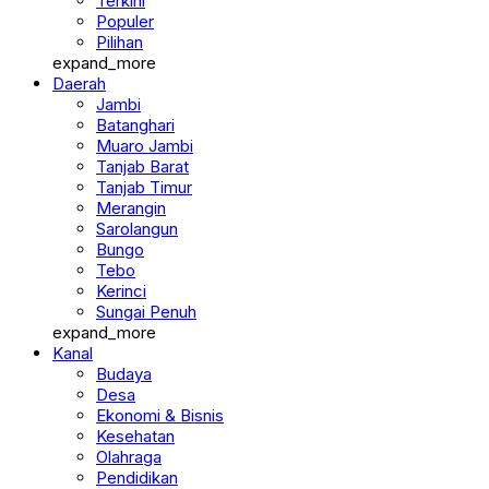
Terkini
Populer
Pilihan
expand_more
Daerah
Jambi
Batanghari
Muaro Jambi
Tanjab Barat
Tanjab Timur
Merangin
Sarolangun
Bungo
Tebo
Kerinci
Sungai Penuh
expand_more
Kanal
Budaya
Desa
Ekonomi & Bisnis
Kesehatan
Olahraga
Pendidikan