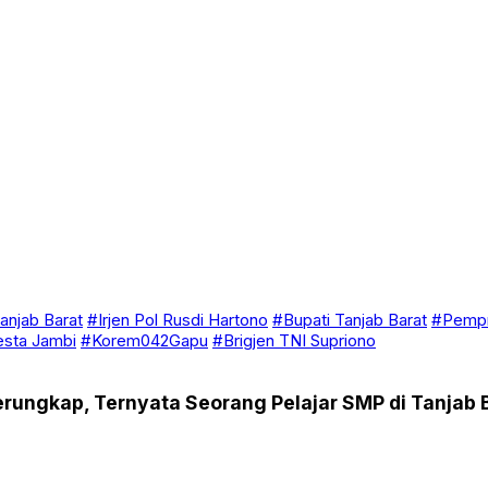
anjab Barat
#Irjen Pol Rusdi Hartono
#Bupati Tanjab Barat
#Pempr
esta Jambi
#Korem042Gapu
#Brigjen TNI Supriono
rungkap, Ternyata Seorang Pelajar SMP di Tanjab 