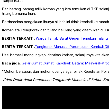
Tanjab Barat.
Dari barang-barang milik korban yang kita temukan di TKP selan
hilang bernama Inah.
Berdasarkan pengakuan Ibunya si Inah ini tidak kembali ke rumah a
Korban atau tengkorak dan tulang belulang yang ditemukan di 
BERITA TERKAIT
:
Warga Tanjab Barat Geger Temukan Tulang 
BERITA TERKAIT
:
Tengkorak Manusia ‘Perempuan’ Kembali Di
Usai berhasil mengungkap identitas korban, selanjutnya kita ak
Baca juga:
Gelar Jumat Curhat, Kapolsek Betara: Masyarakat ti
“Mohon bersabar, dan mohon doanya agar pihak Kepolisian Polr
Video Detik-detik Penemuan Tengkorak Manusia di Kebun Sa