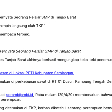
mimpin langsung olah TKP”
 membaca terbaik.
ernyata Seorang Pelajar SMP di Tanjab Barat
res Tanjab Barat akhirnya berhasil mengungkap teka-teki penemua
asan di Lokasi PETI Kabupaten Sarolangun
temukan di perkebunan sawit di RT 01 Dusun Kampung Tengah D
masi
serambijambi.id
, Rabu malam (29/4/20) membenarkan bahwa p
in perempuan.
yang ditemukan di TKP, korban diketahui seorang perempuan bern