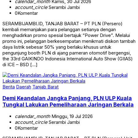
calendar_month
Kamis, 30 Jul 2026
account_circle
Serambi Jambi
0
Komentar
SERAMBIJAMBI.ID, TANJAB BARAT – PT PLN (Persero)
kembali memanjakan para pelanggan setianya dengan
menghadirkan promo spesial bertajuk “Power Drive”. Melalui
promo ini, pelanggan berkesempatan menikmati diskon tambah
daya listrik sebesar 50% yang berlaku khusus untuk
pengunjung booth PLN di ajang pameran otomotif bergengsi,
the 33rd GAIKINDO Indonesia International Auto Show (GIIAS)
di ICE – BSD […]
Berita
Daerah
Tanjab Barat
Demi Keandalan Jangka Panjang, PLN ULP Kuala
Tungkal Lakukan Pemeliharaan Jaringan Berkala
calendar_month
Minggu, 19 Jul 2026
account_circle
Serambi Jambi
0
Komentar