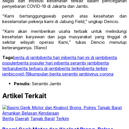
Migas dan institusi kesehatan terkait dalam pencegahan
penyebaran COVID-19 di Jakarta dan Jambi.
“Kami bertanggungjawab penuh atas kesehatan dan
keselamatan pekerja kami di Jabung Field,” ungkap Dencio.
“Kami akan memberikan usaha terbaik untuk melindungi
kesehatan karyawan dan juga masyarakat yang tinggal di
sekitar wilayah operasi Kami,” tukas Dencio menutup
keterangannya. (Rano)
Tags
berita di jambi
berita hari ini
berita hari ini di jambi
berita
populer
berita populer hari ini
berita serambi jambi
berita
terbaru
berita terbaru di jambi
berita terkini
berita terkini
jambi
covid-19
kumpulan berita serambi jambi
virus corona
Penulis
: Serambi Jambi
Artikel Terkait
Berita
Daerah
Tanjab Barat
Terkini