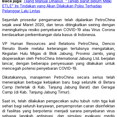
Baca juga:
Tilang Manual Dihapus, “Tanjab Barat Belum Miliki
ETLE” Ini Tindakan yang Akan Dilakukan Polisi Terhadap
Pelanggar Lalu Lintas
Sejumlah prosedur pengamanan telah dijalankan PetroChina
sejak awal Maret 2020, dan terus ditingkatkan seiring dengan
meningkatnya resiko penyebaran COVID-19 atau Virus Corona
berdasarkan perkembangan data kasus di Indonesia.
VP Human Resources and Relations PetroChina, Dencio
Renato Boele melalui keterangan tertulisnya mengatakan,
Kegiatan Hulu Migas di Blok Jabung, Provinsi Jambi, yang
dioperasikan oleh PetroChina International Jabung Ltd. berjalan
lancar, dengan beberapa penyesuaian yang dilakukan untuk
mencegah potensi penyebaran COVID-19.
Dikatakannya, manajemen PetroChina secara serius telah
menerapkan berbagai kebijakan baru bagi seluruhk di Betara
Camp (terletak di Kab. Tanjung Jabung Barat) dan Geragai
Camp (di Kab. Tanjung Jabung Timur).
Saat ini, telah dilakukan pengecekan suhu tubuh rutin tiga kali
sehari bagi seluruh karyawan, penyemprotan cairan disinfektan
di fasilitas yang berpotensi menjadi sarana penyebaran virus
sebagai langkah antisipasi, dan simulasi evakuasi medis