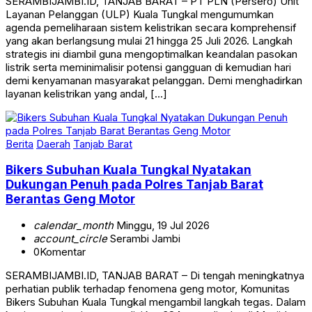
SERAMBIJAMBI.ID, TANJAB BARAT – PT PLN (Persero) Unit
Layanan Pelanggan (ULP) Kuala Tungkal mengumumkan
agenda pemeliharaan sistem kelistrikan secara komprehensif
yang akan berlangsung mulai 21 hingga 25 Juli 2026. Langkah
strategis ini diambil guna mengoptimalkan keandalan pasokan
listrik serta meminimalisir potensi gangguan di kemudian hari
demi kenyamanan masyarakat pelanggan. Demi menghadirkan
layanan kelistrikan yang andal, […]
Berita
Daerah
Tanjab Barat
Bikers Subuhan Kuala Tungkal Nyatakan
Dukungan Penuh pada Polres Tanjab Barat
Berantas Geng Motor
calendar_month
Minggu, 19 Jul 2026
account_circle
Serambi Jambi
0
Komentar
SERAMBIJAMBI.ID, TANJAB BARAT – Di tengah meningkatnya
perhatian publik terhadap fenomena geng motor, Komunitas
Bikers Subuhan Kuala Tungkal mengambil langkah tegas. Dalam