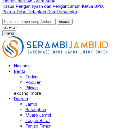
Ekstasi dan 146 Gram Sabu
Kasus Penganiayaan dan Pengancaman Ketua BPD,
Polres Tebo Tetapkan Dua Tersangka
search
search
menu
Nasional
Berita
Terkini
Populer
Pilihan
expand_more
Daerah
Jambi
Batanghari
Muaro Jambi
Tanjab Barat
Tanjab Timur