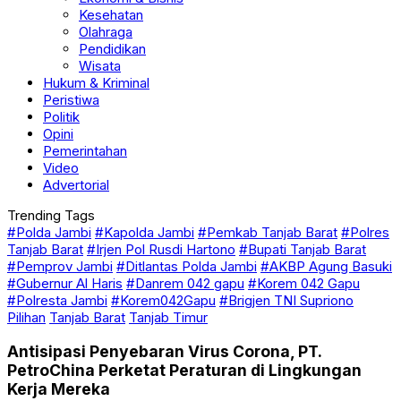
Kesehatan
Olahraga
Pendidikan
Wisata
Hukum & Kriminal
Peristiwa
Politik
Opini
Pemerintahan
Video
Advertorial
Trending Tags
#Polda Jambi
#Kapolda Jambi
#Pemkab Tanjab Barat
#Polres
Tanjab Barat
#Irjen Pol Rusdi Hartono
#Bupati Tanjab Barat
#Pemprov Jambi
#Ditlantas Polda Jambi
#AKBP Agung Basuki
#Gubernur Al Haris
#Danrem 042 gapu
#Korem 042 Gapu
#Polresta Jambi
#Korem042Gapu
#Brigjen TNI Supriono
Pilihan
Tanjab Barat
Tanjab Timur
Antisipasi Penyebaran Virus Corona, PT.
PetroChina Perketat Peraturan di Lingkungan
Kerja Mereka