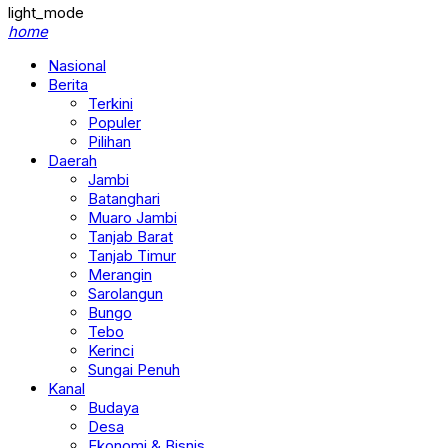
light_mode
home
Nasional
Berita
Terkini
Populer
Pilihan
Daerah
Jambi
Batanghari
Muaro Jambi
Tanjab Barat
Tanjab Timur
Merangin
Sarolangun
Bungo
Tebo
Kerinci
Sungai Penuh
Kanal
Budaya
Desa
Ekonomi & Bisnis