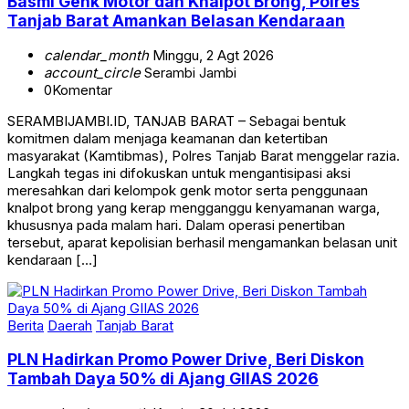
Basmi Genk Motor dan Knalpot Brong, Polres
Tanjab Barat Amankan Belasan Kendaraan
calendar_month
Minggu, 2 Agt 2026
account_circle
Serambi Jambi
0
Komentar
SERAMBIJAMBI.ID, TANJAB BARAT – Sebagai bentuk
komitmen dalam menjaga keamanan dan ketertiban
masyarakat (Kamtibmas), Polres Tanjab Barat menggelar razia.
Langkah tegas ini difokuskan untuk mengantisipasi aksi
meresahkan dari kelompok genk motor serta penggunaan
knalpot brong yang kerap mengganggu kenyamanan warga,
khususnya pada malam hari. Dalam operasi penertiban
tersebut, aparat kepolisian berhasil mengamankan belasan unit
kendaraan […]
Berita
Daerah
Tanjab Barat
PLN Hadirkan Promo Power Drive, Beri Diskon
Tambah Daya 50% di Ajang GIIAS 2026