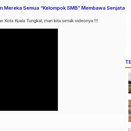
adian Mereka Semua “Kelompok SMB” Membawa Senjata
 Kota Kuala Tungkal, mari kita simak videonya !!!
T