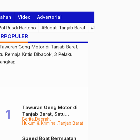
tahan
Video
Advertorial
 Pol Rusdi Hartono
#Bupati Tanjab Barat
#Pemprov Jambi
#Di
ERPOPULER
Tawuran Geng Motor di
Tanjab Barat, Satu
Berita
Daerah
Remaja Kritis Dibacok, 3
Hukum & Kriminal
Tanjab Barat
Pelaku Ditangkap
Speed Boat Bermuatan