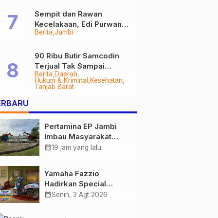
Sempit dan Rawan
Kecelakaan, Edi Purwanto
Berita
Jambi
Targetkan Jalan Lintas
Tungkal-Jambi Mulus di
2028
90 Ribu Butir Samcodin
Terjual Tak Sampai
Berita
Daerah
Setahun, Indra Safari
Hukum & Kriminal
Kesehatan
Desak Audit Menyeluruh
Tanjab Barat
ERBARU
Pertamina EP Jambi
Imbau Masyarakat
Tidak Beraktivitas di
calendar_month
19 jam yang lalu
Atas Jalur Pipa Migas
Demi Keselamatan
Yamaha Fazzio
Bersama
Hadirkan Special
Edition Sunset Blue,
calendar_month
Senin, 3 Agt 2026
Tampilkan Nuansa
Retro Summer yang