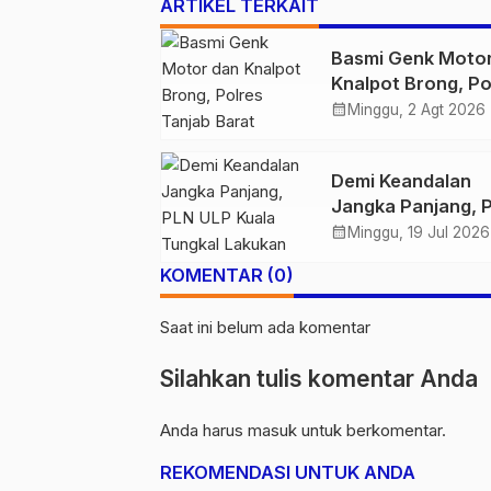
ARTIKEL TERKAIT
Basmi Genk Moto
Knalpot Brong, Po
Tanjab Barat Am
calendar_month
Minggu, 2 Agt 2026
Belasan Kendaraa
Demi Keandalan
Jangka Panjang, 
ULP Kuala Tungka
calendar_month
Minggu, 19 Jul 2026
Lakukan Pemeliha
KOMENTAR (0)
Jaringan Berkala
Saat ini belum ada komentar
Silahkan tulis komentar Anda
Anda harus
masuk
untuk berkomentar.
REKOMENDASI UNTUK ANDA