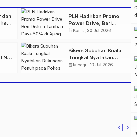
r dan
PLN Hadirkan Promo
lres
Power Drive, Beri
ankan
Diskon Tambah Daya
calendar_month
Kamis, 30 Jul 2026
n
50% di Ajang GIIAS
2026
Bikers Subuhan Kuala
PLN
Tungkal Nyatakan
l
Dukungan Penuh pada
calendar_month
Minggu, 19 Jul 2026
raan
Polres Tanjab Barat
Berantas Geng Motor