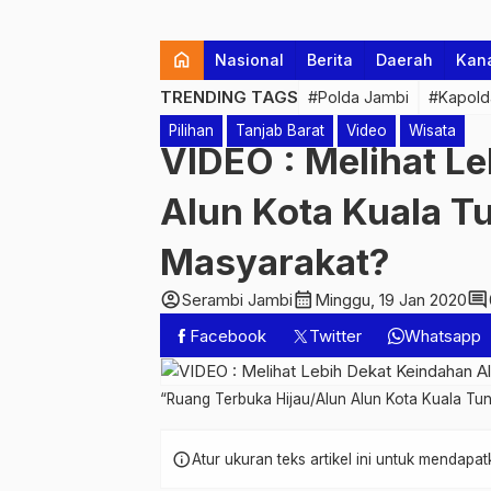
home
Nasional
Berita
Daerah
Kan
TRENDING TAGS
#Polda Jambi
#Kapold
Pilihan
Tanjab Barat
Video
Wisata
VIDEO : Melihat L
Alun Kota Kuala T
Masyarakat?
account_circle
calendar_month
comment
Serambi Jambi
Minggu, 19 Jan 2020
Facebook
Twitter
Whatsapp
“Ruang Terbuka Hijau/Alun Alun Kota Kuala Tu
info
Atur ukuran teks artikel ini untuk mendap