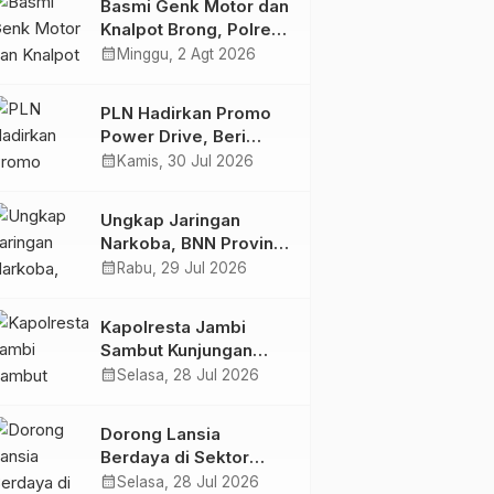
Basmi Genk Motor dan
Semakin Skena
Knalpot Brong, Polres
Tanjab Barat Amankan
calendar_month
Minggu, 2 Agt 2026
Belasan Kendaraan
PLN Hadirkan Promo
Power Drive, Beri
Diskon Tambah Daya
calendar_month
Kamis, 30 Jul 2026
50% di Ajang GIIAS
2026
Ungkap Jaringan
Narkoba, BNN Provinsi
Jambi dan Bea Cukai
calendar_month
Rabu, 29 Jul 2026
Amankan Sembilan
Pelaku beserta 766
Kapolresta Jambi
Butir Ekstasi dan 146
Sambut Kunjungan
Gram Sabu
Ketua dan Pengurus
calendar_month
Selasa, 28 Jul 2026
PWI Kota Jambi
Perkuat Sinergi dan
Dorong Lansia
Kolaborasi
Berdaya di Sektor
Hijau, Pertamina EP
calendar_month
Selasa, 28 Jul 2026