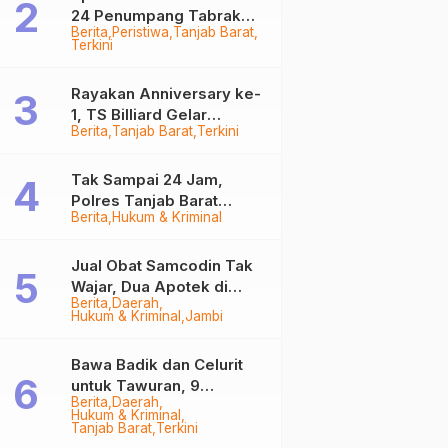
24 Penumpang Tabrak
Berita
Peristiwa
Tanjab Barat
Togok di Kuala Tungkal,
Terkini
Kapten Sempat Hilang
Rayakan Anniversary ke-
1, TS Billiard Gelar
Berita
Tanjab Barat
Terkini
Turnamen 9 Ball
Berhadiah Rp50,8 Juta
Tak Sampai 24 Jam,
Polres Tanjab Barat
Berita
Hukum & Kriminal
Ringkus Komplotan
Curanmor di Kuala
Tungkal
Jual Obat Samcodin Tak
Wajar, Dua Apotek di
Berita
Daerah
Tanjab Barat Disegel
Hukum & Kriminal
Jambi
BPOM!
Bawa Badik dan Celurit
untuk Tawuran, 9
Berita
Daerah
Anggota Geng Motor di
Hukum & Kriminal
Tanjab Barat Diringkus
Tanjab Barat
Terkini