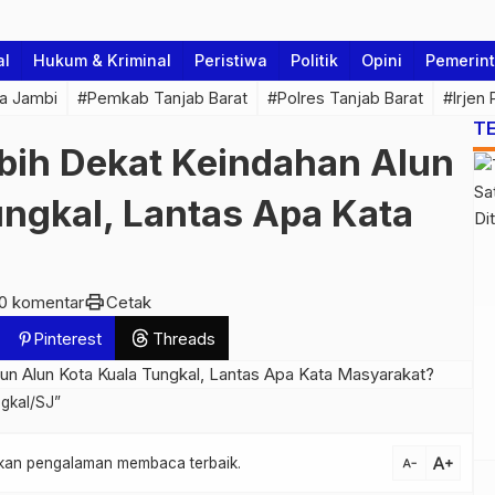
al
Hukum & Kriminal
Peristiwa
Politik
Opini
Pemerin
a Jambi
#Pemkab Tanjab Barat
#Polres Tanjab Barat
#Irjen
T
ebih Dekat Keindahan Alun
ungkal, Lantas Apa Kata
print
0 komentar
Cetak
Pinterest
Threads
ngkal/SJ”
text_increase
atkan pengalaman membaca terbaik.
text_decrease