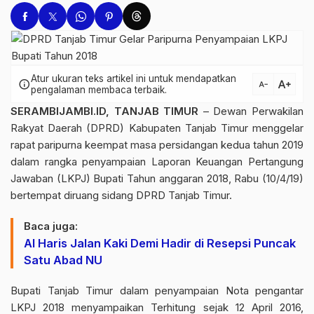
Atur ukuran teks artikel ini untuk mendapatkan
text_increase
info
text_decrease
pengalaman membaca terbaik.
SERAMBIJAMBI.ID, TANJAB TIMUR
– Dewan Perwakilan
Rakyat Daerah (DPRD) Kabupaten Tanjab Timur menggelar
rapat paripurna keempat masa persidangan kedua tahun 2019
dalam rangka penyampaian Laporan Keuangan Pertangung
Jawaban (LKPJ) Bupati Tahun anggaran 2018, Rabu (10/4/19)
bertempat diruang sidang DPRD Tanjab Timur.
Baca juga:
Al Haris Jalan Kaki Demi Hadir di Resepsi Puncak
Satu Abad NU
Bupati Tanjab Timur dalam penyampaian Nota pengantar
LKPJ 2018 menyampaikan Terhitung sejak 12 April 2016,