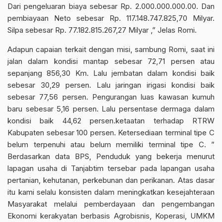
Dari pengeluaran biaya sebesar Rp. 2.000.000.000.00. Dan
pembiayaan Neto sebesar Rp. 117.148.747.825,70 Milyar.
Silpa sebesar Rp. 77.182.815.267,27 Milyar ,” Jelas Romi.
Adapun capaian terkait dengan misi, sambung Romi, saat ini
jalan dalam kondisi mantap sebesar 72,71 persen atau
sepanjang 856,30 Km. Lalu jembatan dalam kondisi baik
sebesar 30,29 persen. Lalu jaringan irigasi kondisi baik
sebesar 77,56 persen. Pengurangan luas kawasan kumuh
baru sebesar 5,16 persen. Lalu persentase dermaga dalam
kondisi baik 44,62 persen.ketaatan terhadap RTRW
Kabupaten sebesar 100 persen. Ketersediaan terminal tipe C
belum terpenuhi atau belum memiliki terminal tipe C. ”
Berdasarkan data BPS, Penduduk yang bekerja menurut
lapagan usaha di Tanjabtim tersebar pada lapangan usaha
pertanian, kehutanan, perkebunan dan perikanan. Atas dasar
itu kami selalu konsisten dalam meningkatkan kesejahteraan
Masyarakat melalui pemberdayaan dan pengembangan
Ekonomi kerakyatan berbasis Agrobisnis, Koperasi, UMKM