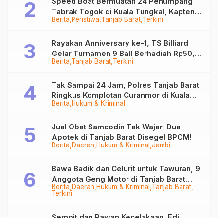
Speed Boat Bermuatan 24 Penumpang
Tabrak Togok di Kuala Tungkal, Kapten
Berita
Peristiwa
Tanjab Barat
Terkini
Sempat Hilang
Rayakan Anniversary ke-1, TS Billiard
Gelar Turnamen 9 Ball Berhadiah Rp50,8
Berita
Tanjab Barat
Terkini
Juta
Tak Sampai 24 Jam, Polres Tanjab Barat
Ringkus Komplotan Curanmor di Kuala
Berita
Hukum & Kriminal
Tungkal
Jual Obat Samcodin Tak Wajar, Dua
Apotek di Tanjab Barat Disegel BPOM!
Berita
Daerah
Hukum & Kriminal
Jambi
Bawa Badik dan Celurit untuk Tawuran, 9
Anggota Geng Motor di Tanjab Barat
Berita
Daerah
Hukum & Kriminal
Tanjab Barat
Diringkus
Terkini
Sempit dan Rawan Kecelakaan, Edi