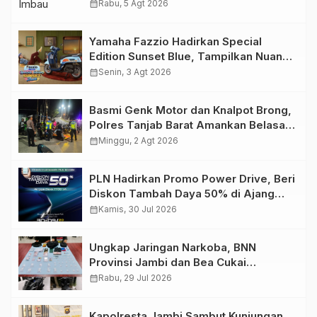
Migas Demi Keselamatan Bersama
calendar_month
Rabu, 5 Agt 2026
Yamaha Fazzio Hadirkan Special
Edition Sunset Blue, Tampilkan Nuansa
Retro Summer yang Semakin Skena
calendar_month
Senin, 3 Agt 2026
Basmi Genk Motor dan Knalpot Brong,
Polres Tanjab Barat Amankan Belasan
Kendaraan
calendar_month
Minggu, 2 Agt 2026
PLN Hadirkan Promo Power Drive, Beri
Diskon Tambah Daya 50% di Ajang
GIIAS 2026
calendar_month
Kamis, 30 Jul 2026
Ungkap Jaringan Narkoba, BNN
Provinsi Jambi dan Bea Cukai
Amankan Sembilan Pelaku beserta
calendar_month
Rabu, 29 Jul 2026
766 Butir Ekstasi dan 146 Gram Sabu
Kapolresta Jambi Sambut Kunjungan