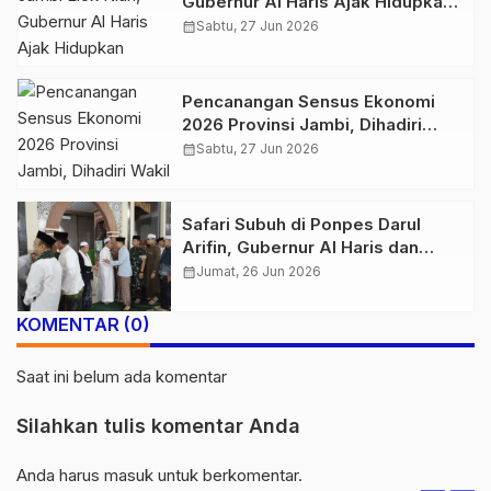
Gubernur Al Haris Ajak Hidupkan
Taman Mini Melayu Jambi
calendar_month
Sabtu, 27 Jun 2026
Pencanangan Sensus Ekonomi
2026 Provinsi Jambi, Dihadiri
Wakil Kepala BPS RI dan Gubernur
calendar_month
Sabtu, 27 Jun 2026
Al Haris
Safari Subuh di Ponpes Darul
Arifin, Gubernur Al Haris dan
Maulana Ikut Istigasah dan
calendar_month
Jumat, 26 Jun 2026
Pengajian
KOMENTAR (0)
Saat ini belum ada komentar
Silahkan tulis komentar Anda
Anda harus
masuk
untuk berkomentar.