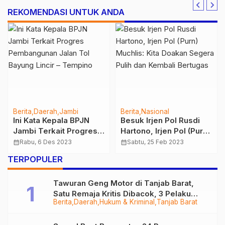
REKOMENDASI UNTUK ANDA
Berita
Daerah
Jambi
Berita
Nasional
Ini Kata Kepala BPJN
Besuk Irjen Pol Rusdi
Jambi Terkait Progres
Hartono, Irjen Pol (Purn)
Pembangunan Jalan Tol
Muchlis: Kita Doakan
calendar_month
Rabu, 6 Des 2023
calendar_month
Sabtu, 25 Feb 2023
Bayung Lincir –
Segera Pulih dan
TERPOPULER
Tempino
Kembali Bertugas
Tawuran Geng Motor di Tanjab Barat,
Satu Remaja Kritis Dibacok, 3 Pelaku
Berita
Daerah
Hukum & Kriminal
Tanjab Barat
Ditangkap