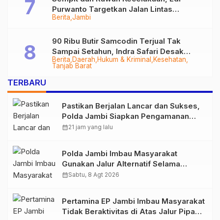
Purwanto Targetkan Jalan Lintas
Berita
Jambi
Tungkal-Jambi Mulus di 2028
90 Ribu Butir Samcodin Terjual Tak
Sampai Setahun, Indra Safari Desak
Berita
Daerah
Hukum & Kriminal
Kesehatan
Audit Menyeluruh
Tanjab Barat
TERBARU
Pastikan Berjalan Lancar dan Sukses,
Polda Jambi Siapkan Pengamanan
Berlapis untuk 8.750 Pelari, 1.848
calendar_month
21 jam yang lalu
Personel Kawal Presisi Merdeka Run
Polda Jambi Imbau Masyarakat
Gunakan Jalur Alternatif Selama
Pelaksanaan Presisi Merdeka Run
calendar_month
Sabtu, 8 Agt 2026
2026
Pertamina EP Jambi Imbau Masyarakat
Tidak Beraktivitas di Atas Jalur Pipa