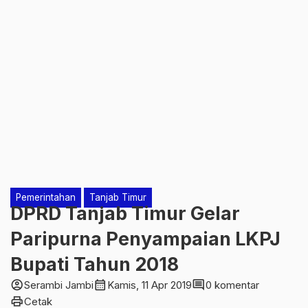
Pemerintahan
Tanjab Timur
DPRD Tanjab Timur Gelar
Paripurna Penyampaian LKPJ
Bupati Tahun 2018
account_circle
calendar_month
comment
Serambi Jambi
Kamis, 11 Apr 2019
0 komentar
print
Cetak