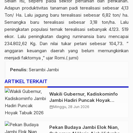
Selain itu, seperti pada sektor pertanian dan perikanan.
Adapun produktivitas tanaman padi terealisasi sebesar 4,13
Ton/ Ha. Lalu jagung baru terealisasi sebesar 6,82 ton/ ha.
Semangka baru terealisasi sebesar 3,18 ton/ha. Lalu
peningkatan populasi ternak terealisasi sebanyak 4.123. 519
ekor. Lalu peningkatan daging ruminansia baru mencapai
234.802,62 Kg. Dan nilai tukar petani sebesar 104,73. ”
anggaran keuangan daerah yang belum memungkinkan
menjadi faktornya ,” ujar Romi.( jumi)
Penulis
: Serambi Jambi
ARTIKEL TERKAIT
Wakili Gubernur, Kadiskominfo
Jambi Hadiri Puncak Hoyak
Tabuik 2026 di Pantai Gandoriah
calendar_month
Minggu, 28 Jun 2026
Pekan Budaya Jambi Elok Nian,