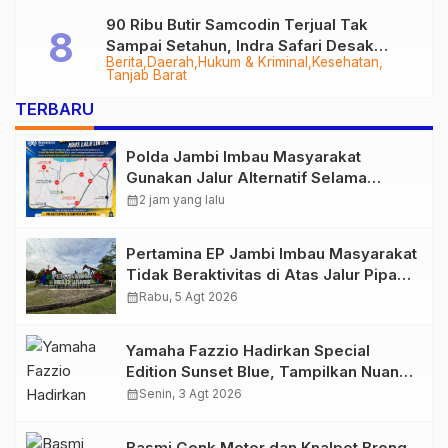
90 Ribu Butir Samcodin Terjual Tak
Sampai Setahun, Indra Safari Desak
Berita
Daerah
Hukum & Kriminal
Kesehatan
Audit Menyeluruh
Tanjab Barat
TERBARU
Polda Jambi Imbau Masyarakat
Gunakan Jalur Alternatif Selama
Pelaksanaan Presisi Merdeka Run
calendar_month
2 jam yang lalu
2026
Pertamina EP Jambi Imbau Masyarakat
Tidak Beraktivitas di Atas Jalur Pipa
Migas Demi Keselamatan Bersama
calendar_month
Rabu, 5 Agt 2026
Yamaha Fazzio Hadirkan Special
Edition Sunset Blue, Tampilkan Nuansa
Retro Summer yang Semakin Skena
calendar_month
Senin, 3 Agt 2026
Basmi Genk Motor dan Knalpot Brong,