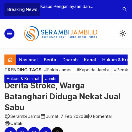
Kasus Penganiayaan dan
Polres Tebo Ungkap Kasus
search
Breaking News
Pengancaman Ketua BPD, Polres
Pengeroyokan dan Pengania
Tebo Tetapkan Dua Tersangka
Dua Pelaku Pengeroyokan d
Ditahan
menu
light_mode
home
Nasional
Berita
Daerah
Kanal
Hukum & Krim
TRENDING TAGS
#Polda Jambi
#Kapolda Jambi
#Pemkab
Hukum & Kriminal
Jambi
Derita Stroke, Warga
Batanghari Diduga Nekat Jual
Sabu
account_circle
calendar_month
comment
Serambi Jambi
Jumat, 7 Feb 2020
0 komentar
print
Cetak