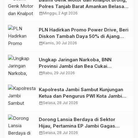
Polres Tanjab Barat Amankan Belasan
Kendaraan
calendar_month
Minggu, 2 Agt 2026
PLN Hadirkan Promo Power Drive, Beri
Diskon Tambah Daya 50% di Ajang
GIIAS 2026
calendar_month
Kamis, 30 Jul 2026
Ungkap Jaringan Narkoba, BNN
Provinsi Jambi dan Bea Cukai
Amankan Sembilan Pelaku beserta
calendar_month
Rabu, 29 Jul 2026
766 Butir Ekstasi dan 146 Gram Sabu
Kapolresta Jambi Sambut Kunjungan
Ketua dan Pengurus PWI Kota Jambi
Perkuat Sinergi dan Kolaborasi
calendar_month
Selasa, 28 Jul 2026
Dorong Lansia Berdaya di Sektor
Hijau, Pertamina EP Jambi Gagas
Lansiapreneur Batik Eco-Print
calendar_month
Selasa, 28 Jul 2026