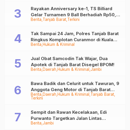
Rayakan Anniversary ke-1, TS Billiard
Gelar Turnamen 9 Ball Berhadiah Rp50,8
Berita
Tanjab Barat
Terkini
Juta
Tak Sampai 24 Jam, Polres Tanjab Barat
Ringkus Komplotan Curanmor di Kuala
Berita
Hukum & Kriminal
Tungkal
Jual Obat Samcodin Tak Wajar, Dua
Apotek di Tanjab Barat Disegel BPOM!
Berita
Daerah
Hukum & Kriminal
Jambi
Bawa Badik dan Celurit untuk Tawuran, 9
Anggota Geng Motor di Tanjab Barat
Berita
Daerah
Hukum & Kriminal
Tanjab Barat
Diringkus
Terkini
Sempit dan Rawan Kecelakaan, Edi
Purwanto Targetkan Jalan Lintas
Berita
Jambi
Tungkal-Jambi Mulus di 2028