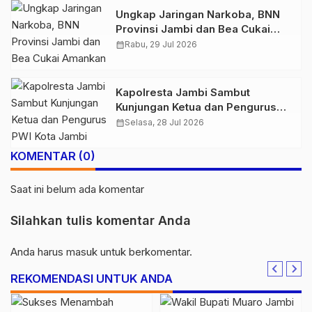
Ungkap Jaringan Narkoba, BNN
Provinsi Jambi dan Bea Cukai
Amankan Sembilan Pelaku
calendar_month
Rabu, 29 Jul 2026
beserta 766 Butir Ekstasi dan 146
Gram Sabu
Kapolresta Jambi Sambut
Kunjungan Ketua dan Pengurus
PWI Kota Jambi Perkuat Sinergi
calendar_month
Selasa, 28 Jul 2026
dan Kolaborasi
KOMENTAR (0)
Saat ini belum ada komentar
Silahkan tulis komentar Anda
Anda harus
masuk
untuk berkomentar.
REKOMENDASI UNTUK ANDA