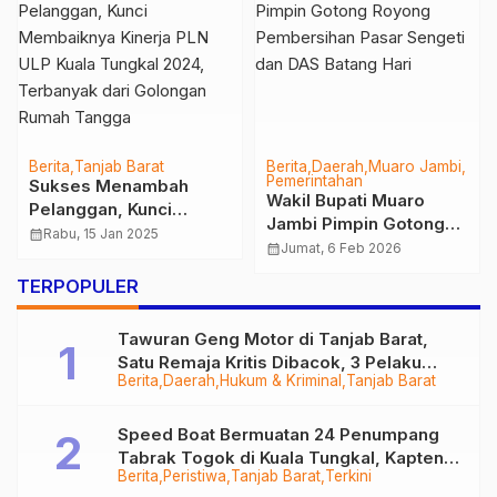
Berita
Tanjab Barat
Berita
Daerah
Muaro Jambi
Pemerintahan
Sukses Menambah
Wakil Bupati Muaro
Pelanggan, Kunci
Jambi Pimpin Gotong
Membaiknya Kinerja
calendar_month
Rabu, 15 Jan 2025
Royong Pembersihan
calendar_month
Jumat, 6 Feb 2026
PLN ULP Kuala Tungkal
Pasar Sengeti dan DAS
2024, Terbanyak dari
TERPOPULER
Batang Hari
Golongan Rumah
Tangga
Tawuran Geng Motor di Tanjab Barat,
Satu Remaja Kritis Dibacok, 3 Pelaku
Berita
Daerah
Hukum & Kriminal
Tanjab Barat
Ditangkap
Speed Boat Bermuatan 24 Penumpang
Tabrak Togok di Kuala Tungkal, Kapten
Berita
Peristiwa
Tanjab Barat
Terkini
Sempat Hilang