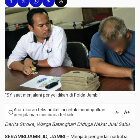
“SY saat menjalani penyelidikan di Polda Jambi”
Atur ukuran teks artikel ini untuk mendapatkan
text_increase
info
text_decrease
pengalaman membaca terbaik.
Derita Stroke, Warga Batanghari Diduga Nekat Jual Sabu
SERAMBIJAMBI.ID, JAMBI
– Menjadi pengedar narkoba