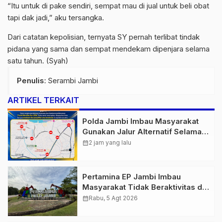
“Itu untuk di pake sendiri, sempat mau di jual untuk beli obat
tapi dak jadi,” aku tersangka.
Dari catatan kepolisian, ternyata SY pernah terlibat tindak
pidana yang sama dan sempat mendekam dipenjara selama
satu tahun. (Syah)
Penulis
: Serambi Jambi
ARTIKEL TERKAIT
Polda Jambi Imbau Masyarakat
Gunakan Jalur Alternatif Selama
Pelaksanaan Presisi Merdeka Run
calendar_month
2 jam yang lalu
2026
Pertamina EP Jambi Imbau
Masyarakat Tidak Beraktivitas di
Atas Jalur Pipa Migas Demi
calendar_month
Rabu, 5 Agt 2026
Keselamatan Bersama