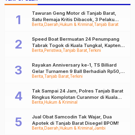
Tawuran Geng Motor di Tanjab Barat,
Satu Remaja Kritis Dibacok, 3 Pelaku
Berita
Daerah
Hukum & Kriminal
Tanjab Barat
Ditangkap
Speed Boat Bermuatan 24 Penumpang
Tabrak Togok di Kuala Tungkal, Kapten
Berita
Peristiwa
Tanjab Barat
Terkini
Sempat Hilang
Rayakan Anniversary ke-1, TS Billiard
Gelar Turnamen 9 Ball Berhadiah Rp50,8
Berita
Tanjab Barat
Terkini
Juta
Tak Sampai 24 Jam, Polres Tanjab Barat
Ringkus Komplotan Curanmor di Kuala
Berita
Hukum & Kriminal
Tungkal
Jual Obat Samcodin Tak Wajar, Dua
Apotek di Tanjab Barat Disegel BPOM!
Berita
Daerah
Hukum & Kriminal
Jambi