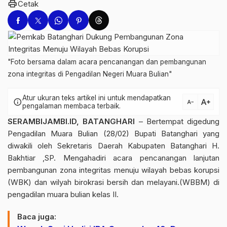
print
Cetak
"Foto bersama dalam acara pencanangan dan pembangunan
zona integritas di Pengadilan Negeri Muara Bulian"
Atur ukuran teks artikel ini untuk mendapatkan
text_increase
info
text_decrease
pengalaman membaca terbaik.
SERAMBIJAMBI.ID, BATANGHARI
– Bertempat digedung
Pengadilan Muara Bulian (28/02) Bupati Batanghari yang
diwakili oleh Sekretaris Daerah Kabupaten Batanghari H.
Bakhtiar ,SP. Mengahadiri acara pencanangan lanjutan
pembangunan zona integritas menuju wilayah bebas korupsi
(WBK) dan wilyah birokrasi bersih dan melayani.(WBBM) di
pengadilan muara bulian kelas II.
Baca juga: