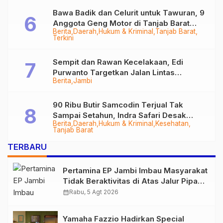
Bawa Badik dan Celurit untuk Tawuran, 9
Anggota Geng Motor di Tanjab Barat
Berita
Daerah
Hukum & Kriminal
Tanjab Barat
Diringkus
Terkini
Sempit dan Rawan Kecelakaan, Edi
Purwanto Targetkan Jalan Lintas
Berita
Jambi
Tungkal-Jambi Mulus di 2028
90 Ribu Butir Samcodin Terjual Tak
Sampai Setahun, Indra Safari Desak
Berita
Daerah
Hukum & Kriminal
Kesehatan
Audit Menyeluruh
Tanjab Barat
TERBARU
Pertamina EP Jambi Imbau Masyarakat
Tidak Beraktivitas di Atas Jalur Pipa
Migas Demi Keselamatan Bersama
calendar_month
Rabu, 5 Agt 2026
Yamaha Fazzio Hadirkan Special