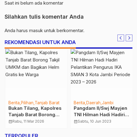
Saat ini belum ada komentar
Silahkan tulis komentar Anda
Anda harus
masuk
untuk berkomentar.
REKOMENDASI UNTUK ANDA
Berita
Pilihan
Tanjab Barat
Berita
Daerah
Jambi
Bukan Tilang, Kapolres
Pangdam II/Swj Mayjen
Tanjab Barat Borong
TNI Hilman Hadi Hadiri
Takjil UMKM dan
Pelantikan Pengurus
calendar_month
Rabu, 11 Mar 2026
calendar_month
Sabtu, 10 Jun 2023
Bagikan Helm Gratis ke
IKA SMAN 3 Kota Jambi
Warga
Periode 2023 – 2026
TERPOPULER