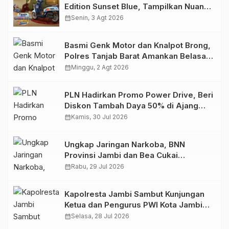
Edition Sunset Blue, Tampilkan Nuansa
Retro Summer yang Semakin Skena
calendar_month
Senin, 3 Agt 2026
Basmi Genk Motor dan Knalpot Brong,
Polres Tanjab Barat Amankan Belasan
Kendaraan
calendar_month
Minggu, 2 Agt 2026
PLN Hadirkan Promo Power Drive, Beri
Diskon Tambah Daya 50% di Ajang
GIIAS 2026
calendar_month
Kamis, 30 Jul 2026
Ungkap Jaringan Narkoba, BNN
Provinsi Jambi dan Bea Cukai
Amankan Sembilan Pelaku beserta
calendar_month
Rabu, 29 Jul 2026
766 Butir Ekstasi dan 146 Gram Sabu
Kapolresta Jambi Sambut Kunjungan
Ketua dan Pengurus PWI Kota Jambi
Perkuat Sinergi dan Kolaborasi
calendar_month
Selasa, 28 Jul 2026