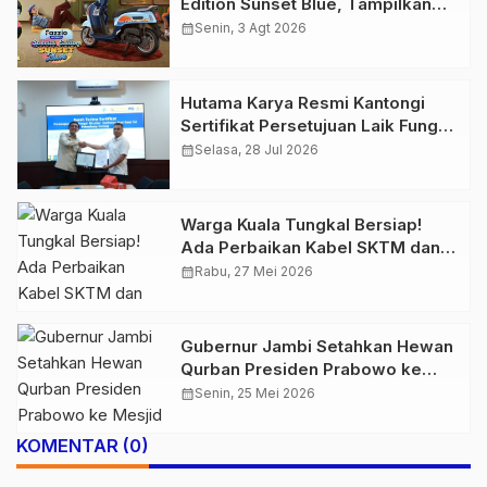
Edition Sunset Blue, Tampilkan
Nuansa Retro Summer yang
calendar_month
Senin, 3 Agt 2026
Semakin Skena
Hutama Karya Resmi Kantongi
Sertifikat Persetujuan Laik Fungsi
Struktur Jembatan Musi V Tol
calendar_month
Selasa, 28 Jul 2026
Palembang–Betung
Warga Kuala Tungkal Bersiap!
Ada Perbaikan Kabel SKTM dan
Perluasan Jaringan, Ini Jadwal
calendar_month
Rabu, 27 Mei 2026
Pemadaman Listrik Sabtu Ini
Gubernur Jambi Setahkan Hewan
Qurban Presiden Prabowo ke
Mesjid Islamic Center
calendar_month
Senin, 25 Mei 2026
KOMENTAR (0)