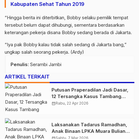
Kabupaten Sehat Tahun 2019
“Hingga berita ini diterbitkan, Bobby selaku pemilik tempat
tersebut belum dapat dihubungi, sementara berdasarkan
keterangan pekerja disana Bobby sedang berada di Jakarta.
“Iya pak Bobby kalau tidak salah sedang di Jakarta bang,”
ungkap salah seorang pekerja. (Ardy)
Penulis
: Serambi Jambi
ARTIKEL TERKAIT
Putusan Praperadilan Jadi Dasar,
12 Tersangka Kasus Tambang
Emas Ilegal Dikeluarkan dari
calendar_month
Rabu, 22 Apr 2026
Tahanan
Laksanakan Tadarus Ramadhan,
Anak Binaan LPKA Muara Bulian
Lantunkan Ayat Suci Al Qur’an
calendar_month
Sabtu, 7 Mar 2026