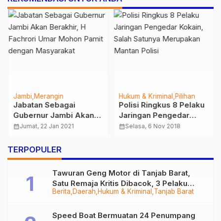
Jambi
Merangin
Hukum & Kriminal
Pilihan
Jabatan Sebagai
Polisi Ringkus 8 Pelaku
Gubernur Jambi Akan
Jaringan Pengedar
Berakhir, H Fachrori
Kokain, Salah Satunya
calendar_month
Jumat, 22 Jan 2021
calendar_month
Selasa, 6 Nov 2018
Umar Mohon Pamit
Merupakan Mantan
dengan Masyarakat
Polisi
TERPOPULER
Tawuran Geng Motor di Tanjab Barat,
Satu Remaja Kritis Dibacok, 3 Pelaku
Berita
Daerah
Hukum & Kriminal
Tanjab Barat
Ditangkap
Speed Boat Bermuatan 24 Penumpang