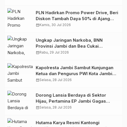
PLN Hadirkan Promo Power Drive, Beri
Diskon Tambah Daya 50% di Ajang
GIIAS 2026
calendar_month
Kamis, 30 Jul 2026
Ungkap Jaringan Narkoba, BNN
Provinsi Jambi dan Bea Cukai
Amankan Sembilan Pelaku beserta
calendar_month
Rabu, 29 Jul 2026
766 Butir Ekstasi dan 146 Gram Sabu
Kapolresta Jambi Sambut Kunjungan
Ketua dan Pengurus PWI Kota Jambi
Perkuat Sinergi dan Kolaborasi
calendar_month
Selasa, 28 Jul 2026
Dorong Lansia Berdaya di Sektor
Hijau, Pertamina EP Jambi Gagas
Lansiapreneur Batik Eco-Print
calendar_month
Selasa, 28 Jul 2026
Hutama Karya Resmi Kantongi