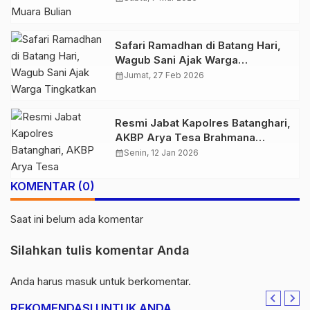
Safari Ramadhan di Batang Hari,
Wagub Sani Ajak Warga
Tingkatkan Ibadah dan Dukung
calendar_month
Jumat, 27 Feb 2026
Visi Jambi Mantap 2029
Resmi Jabat Kapolres Batanghari,
AKBP Arya Tesa Brahmana
Disambut Tarian dan Pedang Pora
calendar_month
Senin, 12 Jan 2026
KOMENTAR (0)
Saat ini belum ada komentar
Silahkan tulis komentar Anda
Anda harus
masuk
untuk berkomentar.
REKOMENDASI UNTUK ANDA