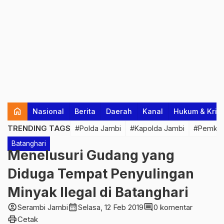
home
Nasional
Berita
Daerah
Kanal
Hukum & Krim
TRENDING TAGS
#Polda Jambi
#Kapolda Jambi
#Pemkab
Batanghari
Menelusuri Gudang yang
Diduga Tempat Penyulingan
Minyak Ilegal di Batanghari
account_circle
calendar_month
comment
Serambi Jambi
Selasa, 12 Feb 2019
0 komentar
print
Cetak