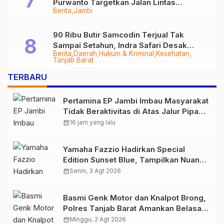
Purwanto Targetkan Jalan Lintas
Berita
Jambi
Tungkal-Jambi Mulus di 2028
90 Ribu Butir Samcodin Terjual Tak
Sampai Setahun, Indra Safari Desak
Berita
Daerah
Hukum & Kriminal
Kesehatan
Audit Menyeluruh
Tanjab Barat
TERBARU
Pertamina EP Jambi Imbau Masyarakat
Tidak Beraktivitas di Atas Jalur Pipa
Migas Demi Keselamatan Bersama
calendar_month
16 jam yang lalu
Yamaha Fazzio Hadirkan Special
Edition Sunset Blue, Tampilkan Nuansa
Retro Summer yang Semakin Skena
calendar_month
Senin, 3 Agt 2026
Basmi Genk Motor dan Knalpot Brong,
Polres Tanjab Barat Amankan Belasan
Kendaraan
calendar_month
Minggu, 2 Agt 2026