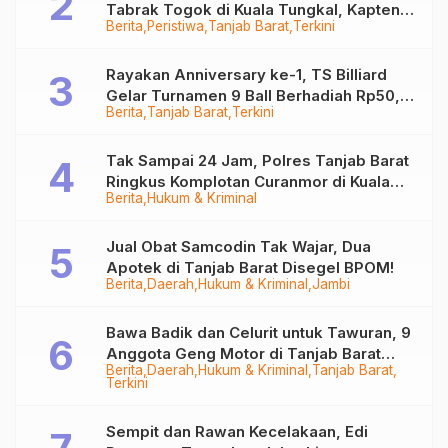
Tabrak Togok di Kuala Tungkal, Kapten
Berita
Peristiwa
Tanjab Barat
Terkini
Sempat Hilang
Rayakan Anniversary ke-1, TS Billiard
Gelar Turnamen 9 Ball Berhadiah Rp50,8
Berita
Tanjab Barat
Terkini
Juta
Tak Sampai 24 Jam, Polres Tanjab Barat
Ringkus Komplotan Curanmor di Kuala
Berita
Hukum & Kriminal
Tungkal
Jual Obat Samcodin Tak Wajar, Dua
Apotek di Tanjab Barat Disegel BPOM!
Berita
Daerah
Hukum & Kriminal
Jambi
Bawa Badik dan Celurit untuk Tawuran, 9
Anggota Geng Motor di Tanjab Barat
Berita
Daerah
Hukum & Kriminal
Tanjab Barat
Diringkus
Terkini
Sempit dan Rawan Kecelakaan, Edi