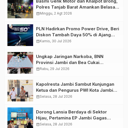
Basmi Genk Motor dan Knalpot Brong,
Polres Tanjab Barat Amankan Belasan
Kendaraan
calendar_month
Minggu, 2 Agt 2026
PLN Hadirkan Promo Power Drive, Beri
Diskon Tambah Daya 50% di Ajang
GIIAS 2026
calendar_month
Kamis, 30 Jul 2026
Ungkap Jaringan Narkoba, BNN
Provinsi Jambi dan Bea Cukai
Amankan Sembilan Pelaku beserta
calendar_month
Rabu, 29 Jul 2026
766 Butir Ekstasi dan 146 Gram Sabu
Kapolresta Jambi Sambut Kunjungan
Ketua dan Pengurus PWI Kota Jambi
Perkuat Sinergi dan Kolaborasi
calendar_month
Selasa, 28 Jul 2026
Dorong Lansia Berdaya di Sektor
Hijau, Pertamina EP Jambi Gagas
Lansiapreneur Batik Eco-Print
calendar_month
Selasa, 28 Jul 2026