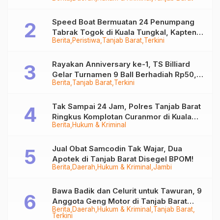
Ditangkap
Speed Boat Bermuatan 24 Penumpang
Tabrak Togok di Kuala Tungkal, Kapten
Berita
Peristiwa
Tanjab Barat
Terkini
Sempat Hilang
Rayakan Anniversary ke-1, TS Billiard
Gelar Turnamen 9 Ball Berhadiah Rp50,8
Berita
Tanjab Barat
Terkini
Juta
Tak Sampai 24 Jam, Polres Tanjab Barat
Ringkus Komplotan Curanmor di Kuala
Berita
Hukum & Kriminal
Tungkal
Jual Obat Samcodin Tak Wajar, Dua
Apotek di Tanjab Barat Disegel BPOM!
Berita
Daerah
Hukum & Kriminal
Jambi
Bawa Badik dan Celurit untuk Tawuran, 9
Anggota Geng Motor di Tanjab Barat
Berita
Daerah
Hukum & Kriminal
Tanjab Barat
Diringkus
Terkini