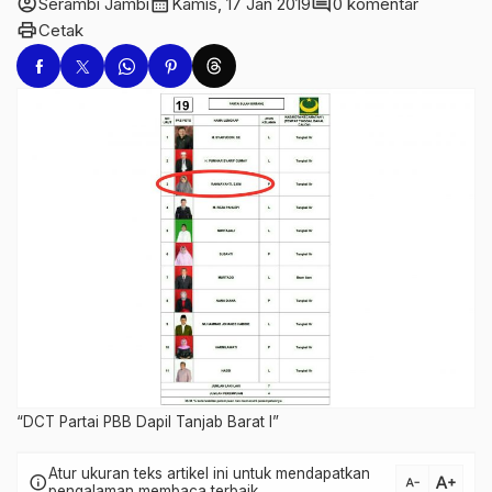
account_circle
calendar_month
comment
Serambi Jambi
Kamis, 17 Jan 2019
0 komentar
print
Cetak
“DCT Partai PBB Dapil Tanjab Barat I”
Atur ukuran teks artikel ini untuk mendapatkan
text_increase
info
text_decrease
pengalaman membaca terbaik.