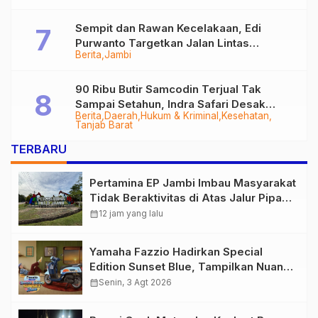
Sempit dan Rawan Kecelakaan, Edi
Purwanto Targetkan Jalan Lintas
Berita
Jambi
Tungkal-Jambi Mulus di 2028
90 Ribu Butir Samcodin Terjual Tak
Sampai Setahun, Indra Safari Desak
Berita
Daerah
Hukum & Kriminal
Kesehatan
Audit Menyeluruh
Tanjab Barat
TERBARU
Pertamina EP Jambi Imbau Masyarakat
Tidak Beraktivitas di Atas Jalur Pipa
Migas Demi Keselamatan Bersama
calendar_month
12 jam yang lalu
Yamaha Fazzio Hadirkan Special
Edition Sunset Blue, Tampilkan Nuansa
Retro Summer yang Semakin Skena
calendar_month
Senin, 3 Agt 2026