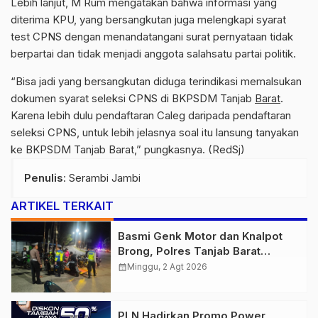
Lebih lanjut, M Rum mengatakan bahwa informasi yang
diterima KPU, yang bersangkutan juga melengkapi syarat
test CPNS dengan menandatangani surat pernyataan tidak
berpartai dan tidak menjadi anggota salahsatu partai politik.
“Bisa jadi yang bersangkutan diduga terindikasi memalsukan
dokumen syarat seleksi CPNS di BKPSDM Tanjab
Barat
.
Karena lebih dulu pendaftaran Caleg daripada pendaftaran
seleksi CPNS, untuk lebih jelasnya soal itu lansung tanyakan
ke BKPSDM Tanjab Barat,” pungkasnya. (RedSj)
Penulis
: Serambi Jambi
ARTIKEL TERKAIT
Basmi Genk Motor dan Knalpot
Brong, Polres Tanjab Barat
Amankan Belasan Kendaraan
calendar_month
Minggu, 2 Agt 2026
PLN Hadirkan Promo Power