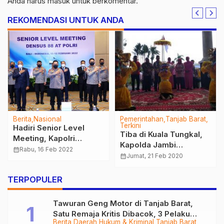
Anda harus
masuk
untuk berkomentar.
REKOMENDASI UNTUK ANDA
Berita
Nasional
Pemerintahan
Tanjab Barat
Terkini
Hadiri Senior Level
Tiba di Kuala Tungkal,
Meeting, Kapolri
Kapolda Jambi
Tekankan Densus 88
calendar_month
Rabu, 16 Feb 2022
Disambut Tarian
calendar_month
Jumat, 21 Feb 2020
Kembangkan
Sekapur Sirih
Kemampuan Hadapi
TERPOPULER
Tantangan
Tawuran Geng Motor di Tanjab Barat,
Satu Remaja Kritis Dibacok, 3 Pelaku
Berita
Daerah
Hukum & Kriminal
Tanjab Barat