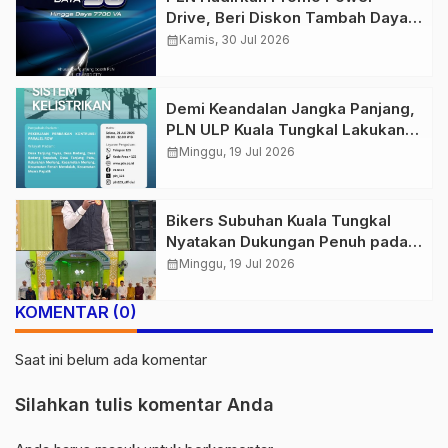
Drive, Beri Diskon Tambah Daya
50% di Ajang GIIAS 2026
calendar_month
Kamis, 30 Jul 2026
Demi Keandalan Jangka Panjang,
PLN ULP Kuala Tungkal Lakukan
Pemeliharaan Jaringan Berkala
calendar_month
Minggu, 19 Jul 2026
Bikers Subuhan Kuala Tungkal
Nyatakan Dukungan Penuh pada
Polres Tanjab Barat Berantas
calendar_month
Minggu, 19 Jul 2026
Geng Motor
KOMENTAR (0)
Saat ini belum ada komentar
Silahkan tulis komentar Anda