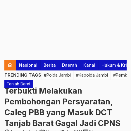
home
Nasional
Berita
Daerah
Kanal
Hukum & Krim
TRENDING TAGS
#Polda Jambi
#Kapolda Jambi
#Pemkab
Tanjab Barat
Terbukti Melakukan
Pembohongan Persyaratan,
Caleg PBB yang Masuk DCT
Tanjab Barat Gagal Jadi CPNS