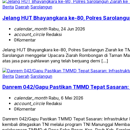
Berita
Daerah
Sarolangun
Jelang HUT Bhayangkara ke-80, Polres Sarolangu
calendar_month
Rabu, 24 Jun 2026
account_circle
Redaksi
0
Komentar
Jelang HUT Bhayangkara ke-80, Polres Sarolangun Ziarah ke T
Sarolangun menggelar Upacara Ziarah Rombongan di Taman Maka
atas jasa para pahlawan yang telah berjuang demi […]
Berita
Daerah
Sarolangun
Danrem 042/Gapu Pastikan TMMD Tepat Sasaran: I
calendar_month
Rabu, 6 Mei 2026
account_circle
Redaksi
0
Komentar
Danrem 042/Gapu Pastikan TMMD Tepat Sasaran: Infrastrukt
kembali ditegaskan TNI melalui program TNI Manunggal Memba
pelaksanaan TMMD di Desa Seko Besar, Kec. Pauh Kab. Sarola