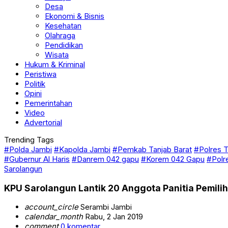
Desa
Ekonomi & Bisnis
Kesehatan
Olahraga
Pendidikan
Wisata
Hukum & Kriminal
Peristiwa
Politik
Opini
Pemerintahan
Video
Advertorial
Trending Tags
#Polda Jambi
#Kapolda Jambi
#Pemkab Tanjab Barat
#Polres T
#Gubernur Al Haris
#Danrem 042 gapu
#Korem 042 Gapu
#Polr
Sarolangun
KPU Sarolangun Lantik 20 Anggota Panitia Pemil
account_circle
Serambi Jambi
calendar_month
Rabu, 2 Jan 2019
comment
0 komentar