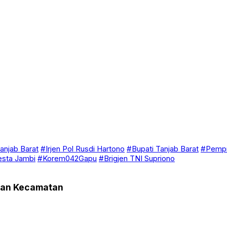
anjab Barat
#Irjen Pol Rusdi Hartono
#Bupati Tanjab Barat
#Pempr
esta Jambi
#Korem042Gapu
#Brigjen TNI Supriono
ihan Kecamatan