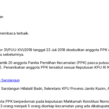
 membaca terbaik.
31/PUU-XVI/2018 tanggal 23 Juli 2018 disebutkan anggota PPK di
lu sebelumnya.
ntik 20 anggota Panitia Pemilihan Kecamatan (PPK) pasca putus
1/19). Penambahan anggota PPK tersebut sesuai Keputusan KPU RI
b Sarolangun
i Sarolangun Hillalatil Badri, Sekretaris KPU Provinsi Jambi Kaz
gota PPK berpedoman pada keputusan Mahkamah Konstitusi Nomor
 orang menjadi 5 orang disetiap kecamatan yang ada dikabupate