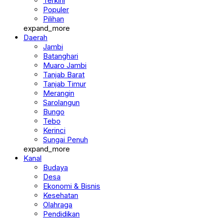
Terkini
Populer
Pilihan
expand_more
Daerah
Jambi
Batanghari
Muaro Jambi
Tanjab Barat
Tanjab Timur
Merangin
Sarolangun
Bungo
Tebo
Kerinci
Sungai Penuh
expand_more
Kanal
Budaya
Desa
Ekonomi & Bisnis
Kesehatan
Olahraga
Pendidikan