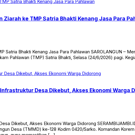
n Ziarah ke TMP Satria Bhakti Kenang Jasa Para P
MP Satria Bhakti Kenang Jasa Para Pahlawan SAROLANGUN – Menj
m Pahlawan (TMP) Satria Bhakti, Selasa (24/6/2026) pagi. Kegi
nfrastruktur Desa Dikebut, Akses Ekonomi Warga 
ur Desa Dikebut, Akses Ekonomi Warga Didorong SERAMBIJAMBI
ngun Desa (TMMD) ke-128 Kodim 0420/Sarko. Komandan Korem 04
ngun, guna memastikan […]