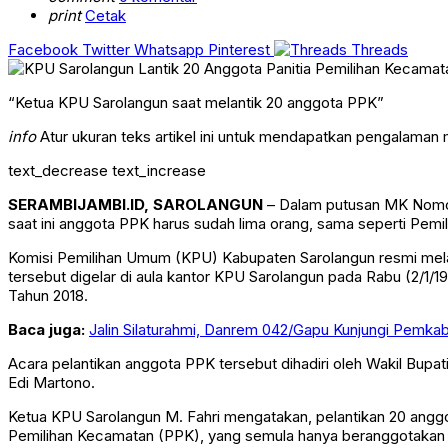
print
Cetak
Facebook
Twitter
Whatsapp
Pinterest
Threads
“Ketua KPU Sarolangun saat melantik 20 anggota PPK”
info
Atur ukuran teks artikel ini untuk mendapatkan pengalaman
text_decrease
text_increase
SERAMBIJAMBI.ID, SAROLANGUN
– Dalam putusan MK Nomor 
saat ini anggota PPK harus sudah lima orang, sama seperti Pemi
Komisi Pemilihan Umum (KPU) Kabupaten Sarolangun resmi mela
tersebut digelar di aula kantor KPU Sarolangun pada Rabu (2/
Tahun 2018.
Baca juga:
Jalin Silaturahmi, Danrem 042/Gapu Kunjungi Pemka
Acara pelantikan anggota PPK tersebut dihadiri oleh Wakil Bupat
Edi Martono.
Ketua KPU Sarolangun M. Fahri mengatakan, pelantikan 20 ang
Pemilihan Kecamatan (PPK), yang semula hanya beranggotakan 3