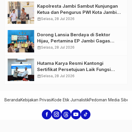
Kapolresta Jambi Sambut Kunjungan
Ketua dan Pengurus PWI Kota Jambi
Perkuat Sinergi dan Kolaborasi
calendar_month
Selasa, 28 Jul 2026
Dorong Lansia Berdaya di Sektor
Hijau, Pertamina EP Jambi Gagas
Lansiapreneur Batik Eco-Print
calendar_month
Selasa, 28 Jul 2026
Hutama Karya Resmi Kantongi
Sertifikat Persetujuan Laik Fungsi
Struktur Jembatan Musi V Tol
calendar_month
Selasa, 28 Jul 2026
Palembang–Betung
Beranda
Kebijakan Privasi
Kode Etik Jurnalistik
Pedoman Media Siber