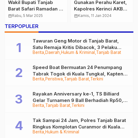
Wakil Bupati Tanjab
Gunakan Perahu Karet,
Barat Safari Ramadan di
Kapolres Kerinci AKBP
Masjid Baiturrahman
Mujib Salurkan Bantuan
calendar_month
Rabu, 5 Mar 2025
calendar_month
Kamis, 11 Jan 2024
Desa Tanjung Makmur
Sembako ke
TERPOPULER
Masyarakat di Hari
Pertama Dinas
Tawuran Geng Motor di Tanjab Barat,
Satu Remaja Kritis Dibacok, 3 Pelaku
Berita
Daerah
Hukum & Kriminal
Tanjab Barat
Ditangkap
Speed Boat Bermuatan 24 Penumpang
Tabrak Togok di Kuala Tungkal, Kapten
Berita
Peristiwa
Tanjab Barat
Terkini
Sempat Hilang
Rayakan Anniversary ke-1, TS Billiard
Gelar Turnamen 9 Ball Berhadiah Rp50,8
Berita
Tanjab Barat
Terkini
Juta
Tak Sampai 24 Jam, Polres Tanjab Barat
Ringkus Komplotan Curanmor di Kuala
Berita
Hukum & Kriminal
Tungkal