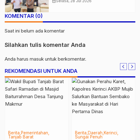
PWI Kota Jambi Perkuat Sinergi
calendar_month
Selasa, 28 Jul 2026
dan Kolaborasi
KOMENTAR (0)
Saat ini belum ada komentar
Silahkan tulis komentar Anda
Anda harus
masuk
untuk berkomentar.
REKOMENDASI UNTUK ANDA
Berita
Pemerintahan
Berita
Daerah
Kerinci
Tanjab Barat
Sungai Penuh