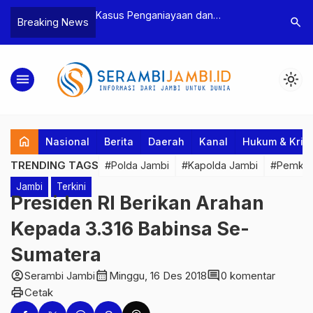
s Penganiayaan dan
Polres Tebo Ungkap Kasus
search
Breaking News
ancaman Ketua BPD, Polres
Pengeroyokan dan Penganiayaan,
 Tetapkan Dua Tersangka
Dua Pelaku Pengeroyokan di Sum
Ditahan
menu
light_mode
home
Nasional
Berita
Daerah
Kanal
Hukum & Krim
TRENDING TAGS
#Polda Jambi
#Kapolda Jambi
#Pemkab
Jambi
Terkini
Presiden RI Berikan Arahan
Kepada 3.316 Babinsa Se-
Sumatera
account_circle
calendar_month
comment
Serambi Jambi
Minggu, 16 Des 2018
0 komentar
print
Cetak