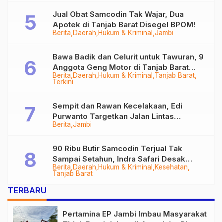
Jual Obat Samcodin Tak Wajar, Dua
Apotek di Tanjab Barat Disegel BPOM!
Berita
Daerah
Hukum & Kriminal
Jambi
Bawa Badik dan Celurit untuk Tawuran, 9
Anggota Geng Motor di Tanjab Barat
Berita
Daerah
Hukum & Kriminal
Tanjab Barat
Diringkus
Terkini
Sempit dan Rawan Kecelakaan, Edi
Purwanto Targetkan Jalan Lintas
Berita
Jambi
Tungkal-Jambi Mulus di 2028
90 Ribu Butir Samcodin Terjual Tak
Sampai Setahun, Indra Safari Desak
Berita
Daerah
Hukum & Kriminal
Kesehatan
Audit Menyeluruh
Tanjab Barat
TERBARU
Pertamina EP Jambi Imbau Masyarakat