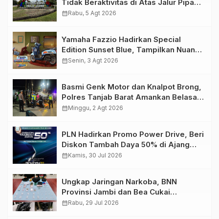
Tidak Beraktivitas di Atas Jalur Pipa
Migas Demi Keselamatan Bersama
calendar_month
Rabu, 5 Agt 2026
Yamaha Fazzio Hadirkan Special
Edition Sunset Blue, Tampilkan Nuansa
Retro Summer yang Semakin Skena
calendar_month
Senin, 3 Agt 2026
Basmi Genk Motor dan Knalpot Brong,
Polres Tanjab Barat Amankan Belasan
Kendaraan
calendar_month
Minggu, 2 Agt 2026
PLN Hadirkan Promo Power Drive, Beri
Diskon Tambah Daya 50% di Ajang
GIIAS 2026
calendar_month
Kamis, 30 Jul 2026
Ungkap Jaringan Narkoba, BNN
Provinsi Jambi dan Bea Cukai
Amankan Sembilan Pelaku beserta
calendar_month
Rabu, 29 Jul 2026
766 Butir Ekstasi dan 146 Gram Sabu