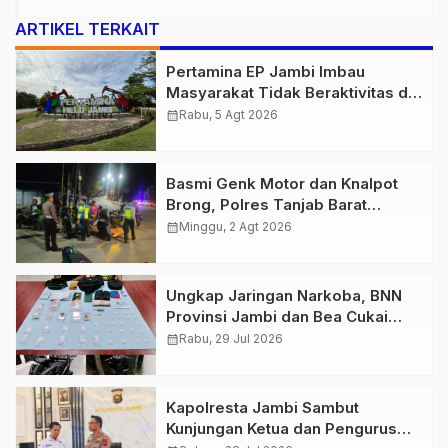
ARTIKEL TERKAIT
Pertamina EP Jambi Imbau
Masyarakat Tidak Beraktivitas di
Atas Jalur Pipa Migas Demi
calendar_month
Rabu, 5 Agt 2026
Keselamatan Bersama
Basmi Genk Motor dan Knalpot
Brong, Polres Tanjab Barat
Amankan Belasan Kendaraan
calendar_month
Minggu, 2 Agt 2026
Ungkap Jaringan Narkoba, BNN
Provinsi Jambi dan Bea Cukai
Amankan Sembilan Pelaku
calendar_month
Rabu, 29 Jul 2026
beserta 766 Butir Ekstasi dan 146
Gram Sabu
Kapolresta Jambi Sambut
Kunjungan Ketua dan Pengurus