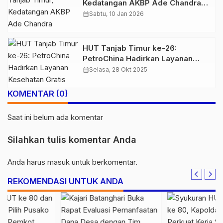
Kedatangan AKBP Ade Chandra
Disambut Upacara Pedang Pora
calendar_month
Sabtu, 10 Jan 2026
hingga Tarian
HUT Tanjab Timur ke-26:
PetroChina Hadirkan Layanan
Kesehatan Gratis dan Bantuan
calendar_month
Selasa, 28 Okt 2025
untuk Ibu Hamil
KOMENTAR (0)
Saat ini belum ada komentar
Silahkan tulis komentar Anda
Anda harus
masuk
untuk berkomentar.
REKOMENDASI UNTUK ANDA