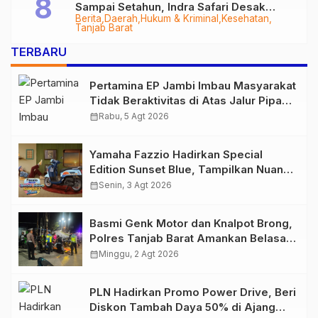
Sampai Setahun, Indra Safari Desak
Berita
Daerah
Hukum & Kriminal
Kesehatan
Audit Menyeluruh
Tanjab Barat
TERBARU
Pertamina EP Jambi Imbau Masyarakat
Tidak Beraktivitas di Atas Jalur Pipa
Migas Demi Keselamatan Bersama
calendar_month
Rabu, 5 Agt 2026
Yamaha Fazzio Hadirkan Special
Edition Sunset Blue, Tampilkan Nuansa
Retro Summer yang Semakin Skena
calendar_month
Senin, 3 Agt 2026
Basmi Genk Motor dan Knalpot Brong,
Polres Tanjab Barat Amankan Belasan
Kendaraan
calendar_month
Minggu, 2 Agt 2026
PLN Hadirkan Promo Power Drive, Beri
Diskon Tambah Daya 50% di Ajang