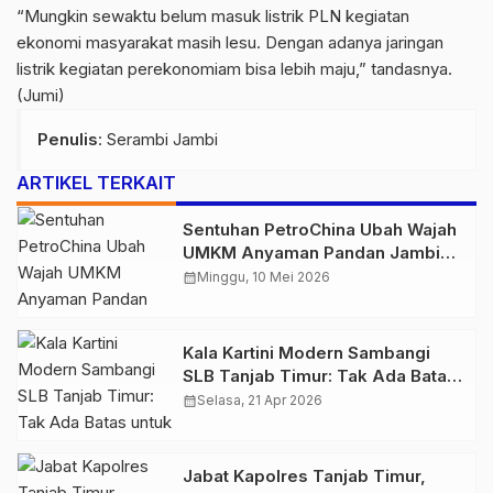
“Mungkin sewaktu belum masuk listrik PLN kegiatan
ekonomi masyarakat masih lesu. Dengan adanya jaringan
listrik kegiatan perekonomiam bisa lebih maju,” tandasnya.
(Jumi)
Penulis
: Serambi Jambi
ARTIKEL TERKAIT
Sentuhan PetroChina Ubah Wajah
UMKM Anyaman Pandan Jambi
Jadi Lebih Berkelas
calendar_month
Minggu, 10 Mei 2026
Kala Kartini Modern Sambangi
SLB Tanjab Timur: Tak Ada Batas
untuk Meraih Mimpi
calendar_month
Selasa, 21 Apr 2026
Jabat Kapolres Tanjab Timur,