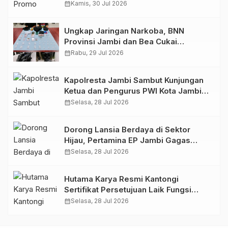
GIIAS 2026
calendar_month
Kamis, 30 Jul 2026
Ungkap Jaringan Narkoba, BNN
Provinsi Jambi dan Bea Cukai
Amankan Sembilan Pelaku beserta
calendar_month
Rabu, 29 Jul 2026
766 Butir Ekstasi dan 146 Gram Sabu
Kapolresta Jambi Sambut Kunjungan
Ketua dan Pengurus PWI Kota Jambi
Perkuat Sinergi dan Kolaborasi
calendar_month
Selasa, 28 Jul 2026
Dorong Lansia Berdaya di Sektor
Hijau, Pertamina EP Jambi Gagas
Lansiapreneur Batik Eco-Print
calendar_month
Selasa, 28 Jul 2026
Hutama Karya Resmi Kantongi
Sertifikat Persetujuan Laik Fungsi
Struktur Jembatan Musi V Tol
calendar_month
Selasa, 28 Jul 2026
Palembang–Betung