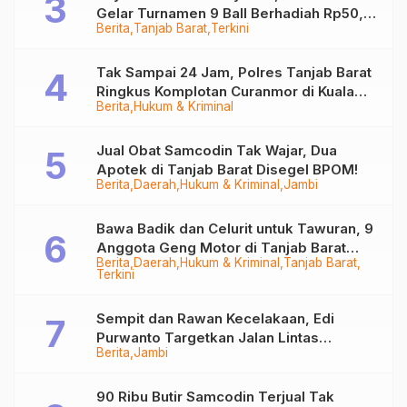
Gelar Turnamen 9 Ball Berhadiah Rp50,8
Berita
Tanjab Barat
Terkini
Juta
Tak Sampai 24 Jam, Polres Tanjab Barat
Ringkus Komplotan Curanmor di Kuala
Berita
Hukum & Kriminal
Tungkal
Jual Obat Samcodin Tak Wajar, Dua
Apotek di Tanjab Barat Disegel BPOM!
Berita
Daerah
Hukum & Kriminal
Jambi
Bawa Badik dan Celurit untuk Tawuran, 9
Anggota Geng Motor di Tanjab Barat
Berita
Daerah
Hukum & Kriminal
Tanjab Barat
Diringkus
Terkini
Sempit dan Rawan Kecelakaan, Edi
Purwanto Targetkan Jalan Lintas
Berita
Jambi
Tungkal-Jambi Mulus di 2028
90 Ribu Butir Samcodin Terjual Tak