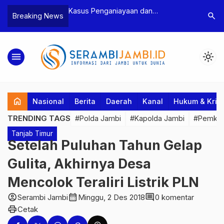
n Narkoba, BNN
Kasus Penganiayaan dan
Polres T
search
Breaking News
dan Bea Cukai
Pengancaman Ketua BPD, Polres
Pengeroy
an Pelaku beserta
Tebo Tetapkan Dua Tersangka
Dua Pela
si dan 146 Gram
Ditahan
menu
light_mode
home
Nasional
Berita
Daerah
Kanal
Hukum & Krim
TRENDING TAGS
#Polda Jambi
#Kapolda Jambi
#Pemkab
Tanjab Timur
Setelah Puluhan Tahun Gelap
Gulita, Akhirnya Desa
Mencolok Teraliri Listrik PLN
account_circle
calendar_month
comment
Serambi Jambi
Minggu, 2 Des 2018
0 komentar
print
Cetak