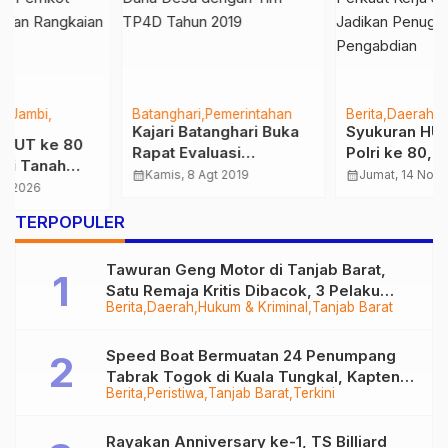
Batanghari
Pemerintahan
Berita
Daerah
Jambi
Kajari Batanghari Buka
Syukuran HUT Brimob
Rapat Evaluasi
Polri ke 80, Kapolda
Pemanfaatan Dana
Jambi : Perkuat Kerja
calendar_month
Kamis, 8 Agt 2019
calendar_month
Jumat, 14 Nov 2025
Desa dengan Tim TP4D
Sama dan Jadikan
Tahun 2019
Penugasan Sebagai
…
TERPOPULER
Pengabdian
Tawuran Geng Motor di Tanjab Barat,
Satu Remaja Kritis Dibacok, 3 Pelaku
Berita
Daerah
Hukum & Kriminal
Tanjab Barat
Ditangkap
Speed Boat Bermuatan 24 Penumpang
Tabrak Togok di Kuala Tungkal, Kapten
Berita
Peristiwa
Tanjab Barat
Terkini
Sempat Hilang
Rayakan Anniversary ke-1, TS Billiard