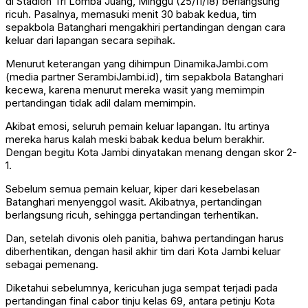
di Stadion Tri Lomba Juang, Minggu (25/11/18) berlangsung
ricuh. Pasalnya, memasuki menit 30 babak kedua, tim
sepakbola Batanghari mengakhiri pertandingan dengan cara
keluar dari lapangan secara sepihak.
Menurut keterangan yang dihimpun DinamikaJambi.com
(media partner SerambiJambi.id), tim sepakbola Batanghari
kecewa, karena menurut mereka wasit yang memimpin
pertandingan tidak adil dalam memimpin.
Akibat emosi, seluruh pemain keluar lapangan. Itu artinya
mereka harus kalah meski babak kedua belum berakhir.
Dengan begitu Kota Jambi dinyatakan menang dengan skor 2-
1.
Sebelum semua pemain keluar, kiper dari kesebelasan
Batanghari menyenggol wasit. Akibatnya, pertandingan
berlangsung ricuh, sehingga pertandingan terhentikan.
Dan, setelah divonis oleh panitia, bahwa pertandingan harus
diberhentikan, dengan hasil akhir tim dari Kota Jambi keluar
sebagai pemenang.
Diketahui sebelumnya, kericuhan juga sempat terjadi pada
pertandingan final cabor tinju kelas 69, antara petinju Kota