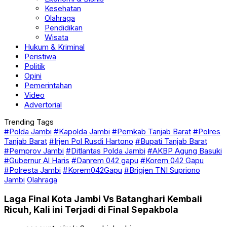
Kesehatan
Olahraga
Pendidikan
Wisata
Hukum & Kriminal
Peristiwa
Politik
Opini
Pemerintahan
Video
Advertorial
Trending Tags
#Polda Jambi
#Kapolda Jambi
#Pemkab Tanjab Barat
#Polres
Tanjab Barat
#Irjen Pol Rusdi Hartono
#Bupati Tanjab Barat
#Pemprov Jambi
#Ditlantas Polda Jambi
#AKBP Agung Basuki
#Gubernur Al Haris
#Danrem 042 gapu
#Korem 042 Gapu
#Polresta Jambi
#Korem042Gapu
#Brigjen TNI Supriono
Jambi
Olahraga
Laga Final Kota Jambi Vs Batanghari Kembali
Ricuh, Kali ini Terjadi di Final Sepakbola