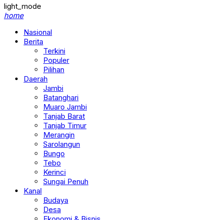
light_mode
home
Nasional
Berita
Terkini
Populer
Pilihan
Daerah
Jambi
Batanghari
Muaro Jambi
Tanjab Barat
Tanjab Timur
Merangin
Sarolangun
Bungo
Tebo
Kerinci
Sungai Penuh
Kanal
Budaya
Desa
Ekonomi & Bisnis