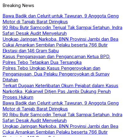
Breaking News
Bawa Badik dan Celurit untuk Tawuran, 9 Anggota Geng
Motor di Tanjab Barat Diringkus
90 Ribu Butir Samcodin Terjual Tak Sampai Setahun, Indra
Safari Desak Audit Menyeluruh
Ungkap Jaringan Narkoba, BNN Provinsi Jambi dan Bea
Cukai Amankan Sembilan Pelaku beserta 766 Butir
Ekstasi dan 146 Gram Sabu
Kasus Penganiayaan dan Pengancaman Ketua BPD,
Polres Tebo Tetapkan Dua Tersangka
Polres Tebo Ungkap Kasus Pengeroyokan dan
Penganiayaan, Dua Pelaku Pengeroyokan di Sumay
Ditahan
Terkait Dugaan Keterlibatan Okum Pejabat dalam Kasus
Narkotika, Kakanwil Ditjen Pas Jambi Dukung Penuh
Proses Hukum
Bawa Badik dan Celurit untuk Tawuran, 9 Anggota Geng
Motor di Tanjab Barat Diringkus
90 Ribu Butir Samcodin Terjual Tak Sampai Setahun, Indra
Safari Desak Audit Menyeluruh
Ungkap Jaringan Narkoba, BNN Provinsi Jambi dan Bea
Cukai Amankan Sembilan Pelaku beserta 766 Butir