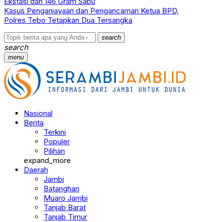
Ekstasi dan 146 Gram Sabu
Kasus Penganiayaan dan Pengancaman Ketua BPD,
Polres Tebo Tetapkan Dua Tersangka
search
search
menu
Nasional
Berita
Terkini
Populer
Pilihan
expand_more
Daerah
Jambi
Batanghari
Muaro Jambi
Tanjab Barat
Tanjab Timur