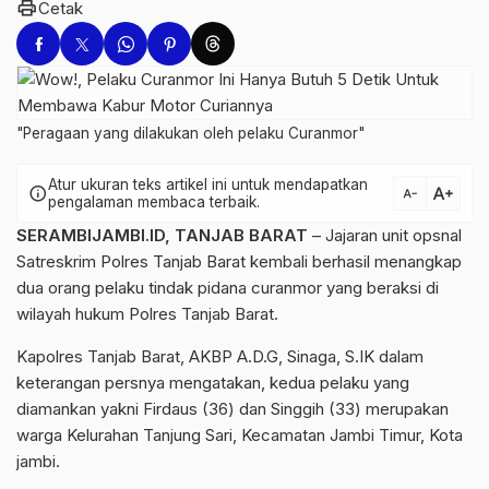
print
Cetak
"Peragaan yang dilakukan oleh pelaku Curanmor"
Atur ukuran teks artikel ini untuk mendapatkan
text_increase
info
text_decrease
pengalaman membaca terbaik.
SERAMBIJAMBI.ID, TANJAB BARAT
– Jajaran unit opsnal
Satreskrim Polres Tanjab Barat kembali berhasil menangkap
dua orang pelaku tindak pidana curanmor yang beraksi di
wilayah hukum Polres Tanjab Barat.
Kapolres Tanjab Barat, AKBP A.D.G, Sinaga, S.IK dalam
keterangan persnya mengatakan, kedua pelaku yang
diamankan yakni Firdaus (36) dan Singgih (33) merupakan
warga Kelurahan Tanjung Sari, Kecamatan Jambi Timur, Kota
jambi.