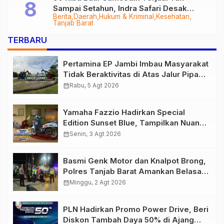
Sampai Setahun, Indra Safari Desak
Berita
Daerah
Hukum & Kriminal
Kesehatan
Audit Menyeluruh
Tanjab Barat
TERBARU
Pertamina EP Jambi Imbau Masyarakat
Tidak Beraktivitas di Atas Jalur Pipa
Migas Demi Keselamatan Bersama
calendar_month
Rabu, 5 Agt 2026
Yamaha Fazzio Hadirkan Special
Edition Sunset Blue, Tampilkan Nuansa
Retro Summer yang Semakin Skena
calendar_month
Senin, 3 Agt 2026
Basmi Genk Motor dan Knalpot Brong,
Polres Tanjab Barat Amankan Belasan
Kendaraan
calendar_month
Minggu, 2 Agt 2026
PLN Hadirkan Promo Power Drive, Beri
Diskon Tambah Daya 50% di Ajang