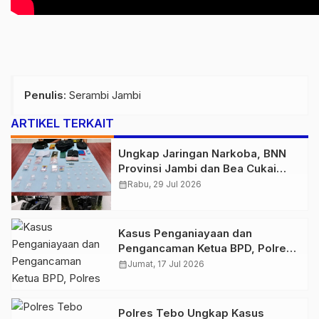
Penulis
: Serambi Jambi
ARTIKEL TERKAIT
Ungkap Jaringan Narkoba, BNN
Provinsi Jambi dan Bea Cukai
Amankan Sembilan Pelaku
calendar_month
Rabu, 29 Jul 2026
beserta 766 Butir Ekstasi dan 146
Gram Sabu
Kasus Penganiayaan dan
Pengancaman Ketua BPD, Polres
Tebo Tetapkan Dua Tersangka
calendar_month
Jumat, 17 Jul 2026
Polres Tebo Ungkap Kasus