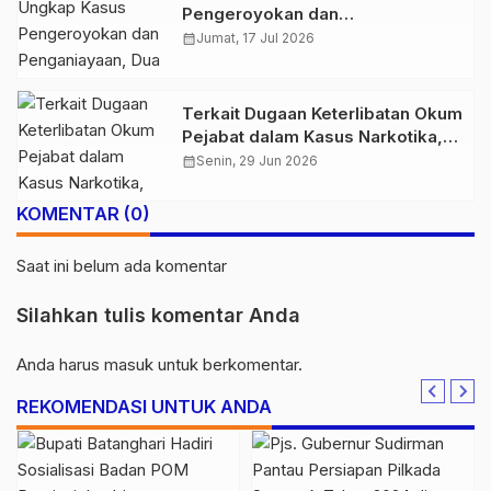
Pengeroyokan dan
Penganiayaan, Dua Pelaku
calendar_month
Jumat, 17 Jul 2026
Pengeroyokan di Sumay Ditahan
Terkait Dugaan Keterlibatan Okum
Pejabat dalam Kasus Narkotika,
Kakanwil Ditjen Pas Jambi
calendar_month
Senin, 29 Jun 2026
Dukung Penuh Proses Hukum
KOMENTAR (0)
Saat ini belum ada komentar
Silahkan tulis komentar Anda
Anda harus
masuk
untuk berkomentar.
REKOMENDASI UNTUK ANDA