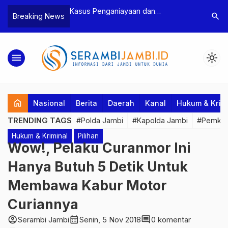
n Narkoba, BNN
Kasus Penganiayaan dan
Polres T
search
Breaking News
dan Bea Cukai
Pengancaman Ketua BPD, Polres
Pengeroy
an Pelaku beserta
Tebo Tetapkan Dua Tersangka
Dua Pela
si dan 146 Gram
Ditahan
menu
light_mode
home
Nasional
Berita
Daerah
Kanal
Hukum & Krim
TRENDING TAGS
#Polda Jambi
#Kapolda Jambi
#Pemkab
Hukum & Kriminal
Pilihan
Wow!, Pelaku Curanmor Ini
Hanya Butuh 5 Detik Untuk
Membawa Kabur Motor
Curiannya
account_circle
calendar_month
comment
Serambi Jambi
Senin, 5 Nov 2018
0 komentar