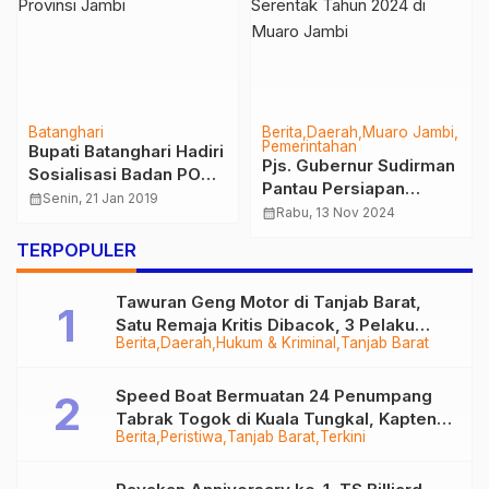
Batanghari
Berita
Daerah
Muaro Jambi
Pemerintahan
Bupati Batanghari Hadiri
Pjs. Gubernur Sudirman
Sosialisasi Badan POM
Pantau Persiapan
Provinsi Jambi
calendar_month
Senin, 21 Jan 2019
Pilkada Serentak Tahun
calendar_month
Rabu, 13 Nov 2024
2024 di Muaro Jambi
TERPOPULER
Tawuran Geng Motor di Tanjab Barat,
Satu Remaja Kritis Dibacok, 3 Pelaku
Berita
Daerah
Hukum & Kriminal
Tanjab Barat
Ditangkap
Speed Boat Bermuatan 24 Penumpang
Tabrak Togok di Kuala Tungkal, Kapten
Berita
Peristiwa
Tanjab Barat
Terkini
Sempat Hilang