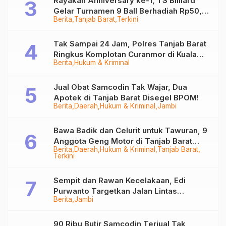
Rayakan Anniversary ke-1, TS Billiard
Gelar Turnamen 9 Ball Berhadiah Rp50,8
Berita
Tanjab Barat
Terkini
Juta
Tak Sampai 24 Jam, Polres Tanjab Barat
Ringkus Komplotan Curanmor di Kuala
Berita
Hukum & Kriminal
Tungkal
Jual Obat Samcodin Tak Wajar, Dua
Apotek di Tanjab Barat Disegel BPOM!
Berita
Daerah
Hukum & Kriminal
Jambi
Bawa Badik dan Celurit untuk Tawuran, 9
Anggota Geng Motor di Tanjab Barat
Berita
Daerah
Hukum & Kriminal
Tanjab Barat
Diringkus
Terkini
Sempit dan Rawan Kecelakaan, Edi
Purwanto Targetkan Jalan Lintas
Berita
Jambi
Tungkal-Jambi Mulus di 2028
90 Ribu Butir Samcodin Terjual Tak