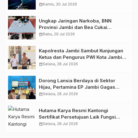
GIIAS 2026
calendar_month
Kamis, 30 Jul 2026
Ungkap Jaringan Narkoba, BNN
Provinsi Jambi dan Bea Cukai
Amankan Sembilan Pelaku beserta
calendar_month
Rabu, 29 Jul 2026
766 Butir Ekstasi dan 146 Gram Sabu
Kapolresta Jambi Sambut Kunjungan
Ketua dan Pengurus PWI Kota Jambi
Perkuat Sinergi dan Kolaborasi
calendar_month
Selasa, 28 Jul 2026
Dorong Lansia Berdaya di Sektor
Hijau, Pertamina EP Jambi Gagas
Lansiapreneur Batik Eco-Print
calendar_month
Selasa, 28 Jul 2026
Hutama Karya Resmi Kantongi
Sertifikat Persetujuan Laik Fungsi
Struktur Jembatan Musi V Tol
calendar_month
Selasa, 28 Jul 2026
Palembang–Betung