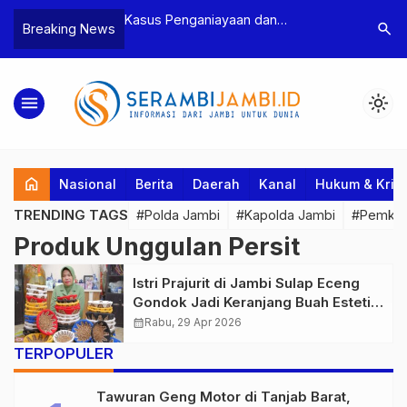
n Narkoba, BNN
Kasus Penganiayaan dan
Polres T
search
Breaking News
dan Bea Cukai
Pengancaman Ketua BPD, Polres
Pengeroy
an Pelaku beserta
Tebo Tetapkan Dua Tersangka
Dua Pela
si dan 146 Gram
Ditahan
menu
light_mode
home
Nasional
Berita
Daerah
Kanal
Hukum & Krim
TRENDING TAGS
#Polda Jambi
#Kapolda Jambi
#Pemkab
Produk Unggulan Persit
Istri Prajurit di Jambi Sulap Eceng
Gondok Jadi Keranjang Buah Estetik
Bernilai Jual Tinggi
calendar_month
Rabu, 29 Apr 2026
TERPOPULER
Tawuran Geng Motor di Tanjab Barat,