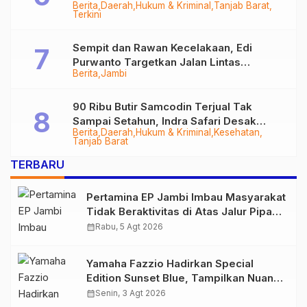
Berita
Daerah
Hukum & Kriminal
Tanjab Barat
Diringkus
Terkini
Sempit dan Rawan Kecelakaan, Edi
Purwanto Targetkan Jalan Lintas
Berita
Jambi
Tungkal-Jambi Mulus di 2028
90 Ribu Butir Samcodin Terjual Tak
Sampai Setahun, Indra Safari Desak
Berita
Daerah
Hukum & Kriminal
Kesehatan
Audit Menyeluruh
Tanjab Barat
TERBARU
Pertamina EP Jambi Imbau Masyarakat
Tidak Beraktivitas di Atas Jalur Pipa
Migas Demi Keselamatan Bersama
calendar_month
Rabu, 5 Agt 2026
Yamaha Fazzio Hadirkan Special
Edition Sunset Blue, Tampilkan Nuansa
Retro Summer yang Semakin Skena
calendar_month
Senin, 3 Agt 2026