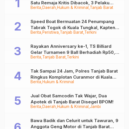
Satu Remaja Kritis Dibacok, 3 Pelaku
Berita
Daerah
Hukum & Kriminal
Tanjab Barat
Ditangkap
Speed Boat Bermuatan 24 Penumpang
Tabrak Togok di Kuala Tungkal, Kapten
Berita
Peristiwa
Tanjab Barat
Terkini
Sempat Hilang
Rayakan Anniversary ke-1, TS Billiard
Gelar Turnamen 9 Ball Berhadiah Rp50,8
Berita
Tanjab Barat
Terkini
Juta
Tak Sampai 24 Jam, Polres Tanjab Barat
Ringkus Komplotan Curanmor di Kuala
Berita
Hukum & Kriminal
Tungkal
Jual Obat Samcodin Tak Wajar, Dua
Apotek di Tanjab Barat Disegel BPOM!
Berita
Daerah
Hukum & Kriminal
Jambi
Bawa Badik dan Celurit untuk Tawuran, 9
Anggota Geng Motor di Tanjab Barat