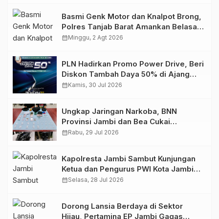
Basmi Genk Motor dan Knalpot Brong,
Polres Tanjab Barat Amankan Belasan
Kendaraan
calendar_month
Minggu, 2 Agt 2026
PLN Hadirkan Promo Power Drive, Beri
Diskon Tambah Daya 50% di Ajang
GIIAS 2026
calendar_month
Kamis, 30 Jul 2026
Ungkap Jaringan Narkoba, BNN
Provinsi Jambi dan Bea Cukai
Amankan Sembilan Pelaku beserta
calendar_month
Rabu, 29 Jul 2026
766 Butir Ekstasi dan 146 Gram Sabu
Kapolresta Jambi Sambut Kunjungan
Ketua dan Pengurus PWI Kota Jambi
Perkuat Sinergi dan Kolaborasi
calendar_month
Selasa, 28 Jul 2026
Dorong Lansia Berdaya di Sektor
Hijau, Pertamina EP Jambi Gagas