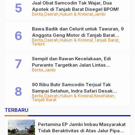
Jual Obat Samcodin Tak Wajar, Dua
Apotek di Tanjab Barat Disegel BPOM!
Berita
Daerah
Hukum & Kriminal
Jambi
Bawa Badik dan Celurit untuk Tawuran, 9
Anggota Geng Motor di Tanjab Barat
Berita
Daerah
Hukum & Kriminal
Tanjab Barat
Diringkus
Terkini
Sempit dan Rawan Kecelakaan, Edi
Purwanto Targetkan Jalan Lintas
Berita
Jambi
Tungkal-Jambi Mulus di 2028
90 Ribu Butir Samcodin Terjual Tak
Sampai Setahun, Indra Safari Desak
Berita
Daerah
Hukum & Kriminal
Kesehatan
Audit Menyeluruh
Tanjab Barat
TERBARU
Pertamina EP Jambi Imbau Masyarakat
Tidak Beraktivitas di Atas Jalur Pipa