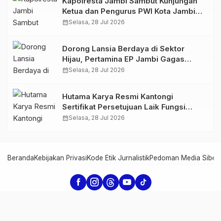
Kapolresta Jambi Sambut Kunjungan
Ketua dan Pengurus PWI Kota Jambi
Perkuat Sinergi dan Kolaborasi
calendar_month
Selasa, 28 Jul 2026
Dorong Lansia Berdaya di Sektor
Hijau, Pertamina EP Jambi Gagas
Lansiapreneur Batik Eco-Print
calendar_month
Selasa, 28 Jul 2026
Hutama Karya Resmi Kantongi
Sertifikat Persetujuan Laik Fungsi
Struktur Jembatan Musi V Tol
calendar_month
Selasa, 28 Jul 2026
Palembang–Betung
Beranda
Kebijakan Privasi
Kode Etik Jurnalistik
Pedoman Media Siber
Serambi Jambi - Informasi dari Jambi untuk Dunia