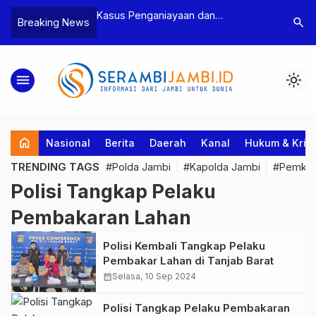
n Narkoba, BNN
Kasus Penganiayaan dan
Polres T
search
Breaking News
dan Bea Cukai
Pengancaman Ketua BPD, Polres
Pengeroy
an Pelaku beserta
Tebo Tetapkan Dua Tersangka
Dua Pela
si dan 146 Gram
Ditahan
menu
light_mode
home
Nasional
Berita
Daerah
Kanal
Hukum & Krim
TRENDING TAGS
#Polda Jambi
#Kapolda Jambi
#Pemkab
Polisi Tangkap Pelaku
Pembakaran Lahan
Polisi Kembali Tangkap Pelaku
Pembakar Lahan di Tanjab Barat
calendar_month
Selasa, 10 Sep 2024
Polisi Tangkap Pelaku Pembakaran