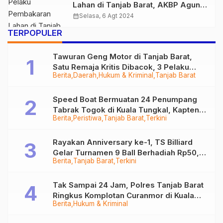
Lahan di Tanjab Barat, AKBP Agung:
Tidak Ada Gigi Mundur untuk Pelaku
calendar_month
Selasa, 6 Agt 2024
Karhutla, Kita akan Tindak Tegas!
TERPOPULER
Tawuran Geng Motor di Tanjab Barat,
Satu Remaja Kritis Dibacok, 3 Pelaku
Berita
Daerah
Hukum & Kriminal
Tanjab Barat
Ditangkap
Speed Boat Bermuatan 24 Penumpang
Tabrak Togok di Kuala Tungkal, Kapten
Berita
Peristiwa
Tanjab Barat
Terkini
Sempat Hilang
Rayakan Anniversary ke-1, TS Billiard
Gelar Turnamen 9 Ball Berhadiah Rp50,8
Berita
Tanjab Barat
Terkini
Juta
Tak Sampai 24 Jam, Polres Tanjab Barat
Ringkus Komplotan Curanmor di Kuala
Berita
Hukum & Kriminal
Tungkal