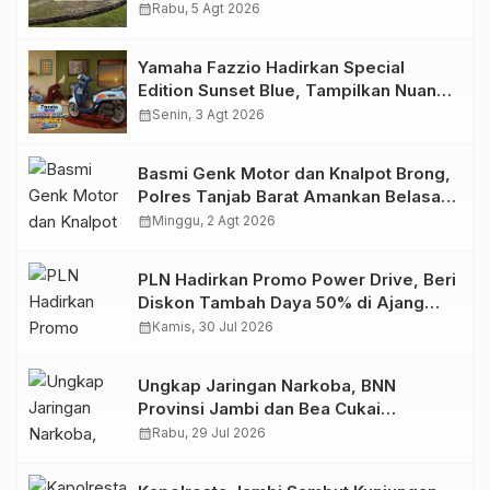
Migas Demi Keselamatan Bersama
calendar_month
Rabu, 5 Agt 2026
Yamaha Fazzio Hadirkan Special
Edition Sunset Blue, Tampilkan Nuansa
Retro Summer yang Semakin Skena
calendar_month
Senin, 3 Agt 2026
Basmi Genk Motor dan Knalpot Brong,
Polres Tanjab Barat Amankan Belasan
Kendaraan
calendar_month
Minggu, 2 Agt 2026
PLN Hadirkan Promo Power Drive, Beri
Diskon Tambah Daya 50% di Ajang
GIIAS 2026
calendar_month
Kamis, 30 Jul 2026
Ungkap Jaringan Narkoba, BNN
Provinsi Jambi dan Bea Cukai
Amankan Sembilan Pelaku beserta
calendar_month
Rabu, 29 Jul 2026
766 Butir Ekstasi dan 146 Gram Sabu