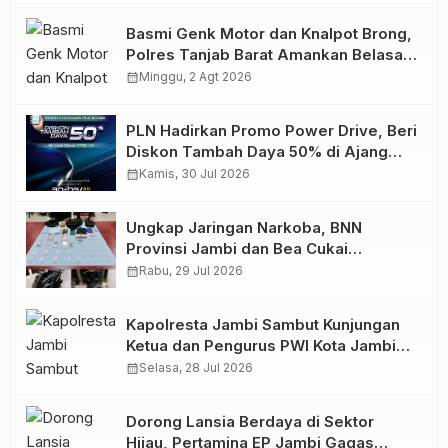
Basmi Genk Motor dan Knalpot Brong,
Polres Tanjab Barat Amankan Belasan
Kendaraan
calendar_month
Minggu, 2 Agt 2026
PLN Hadirkan Promo Power Drive, Beri
Diskon Tambah Daya 50% di Ajang
GIIAS 2026
calendar_month
Kamis, 30 Jul 2026
Ungkap Jaringan Narkoba, BNN
Provinsi Jambi dan Bea Cukai
Amankan Sembilan Pelaku beserta
calendar_month
Rabu, 29 Jul 2026
766 Butir Ekstasi dan 146 Gram Sabu
Kapolresta Jambi Sambut Kunjungan
Ketua dan Pengurus PWI Kota Jambi
Perkuat Sinergi dan Kolaborasi
calendar_month
Selasa, 28 Jul 2026
Dorong Lansia Berdaya di Sektor
Hijau, Pertamina EP Jambi Gagas