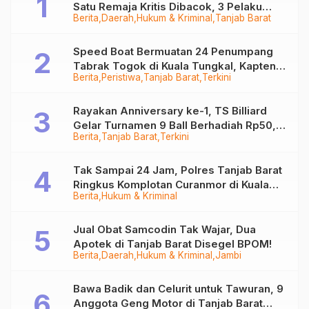
Satu Remaja Kritis Dibacok, 3 Pelaku
Berita
Daerah
Hukum & Kriminal
Tanjab Barat
Ditangkap
Speed Boat Bermuatan 24 Penumpang
Tabrak Togok di Kuala Tungkal, Kapten
Berita
Peristiwa
Tanjab Barat
Terkini
Sempat Hilang
Rayakan Anniversary ke-1, TS Billiard
Gelar Turnamen 9 Ball Berhadiah Rp50,8
Berita
Tanjab Barat
Terkini
Juta
Tak Sampai 24 Jam, Polres Tanjab Barat
Ringkus Komplotan Curanmor di Kuala
Berita
Hukum & Kriminal
Tungkal
Jual Obat Samcodin Tak Wajar, Dua
Apotek di Tanjab Barat Disegel BPOM!
Berita
Daerah
Hukum & Kriminal
Jambi
Bawa Badik dan Celurit untuk Tawuran, 9
Anggota Geng Motor di Tanjab Barat