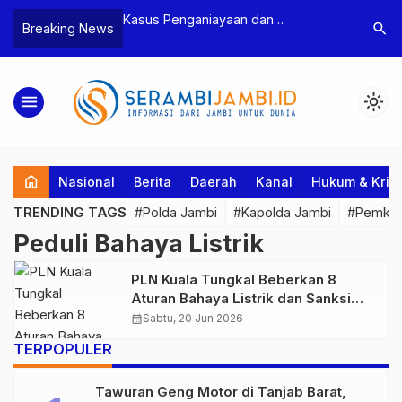
n Narkoba, BNN
Kasus Penganiayaan dan
Polres T
search
Breaking News
dan Bea Cukai
Pengancaman Ketua BPD, Polres
Pengeroy
an Pelaku beserta
Tebo Tetapkan Dua Tersangka
Dua Pela
si dan 146 Gram
Ditahan
menu
light_mode
home
Nasional
Berita
Daerah
Kanal
Hukum & Krim
TRENDING TAGS
#Polda Jambi
#Kapolda Jambi
#Pemkab
Peduli Bahaya Listrik
PLN Kuala Tungkal Beberkan 8
Aturan Bahaya Listrik dan Sanksi
Nunggak Tagihan
calendar_month
Sabtu, 20 Jun 2026
TERPOPULER
Tawuran Geng Motor di Tanjab Barat,