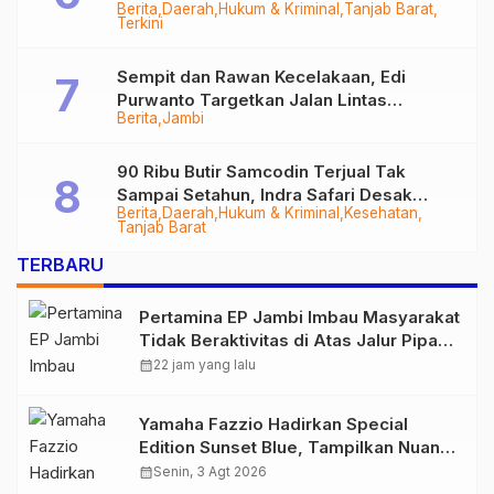
Berita
Daerah
Hukum & Kriminal
Tanjab Barat
Diringkus
Terkini
Sempit dan Rawan Kecelakaan, Edi
Purwanto Targetkan Jalan Lintas
Berita
Jambi
Tungkal-Jambi Mulus di 2028
90 Ribu Butir Samcodin Terjual Tak
Sampai Setahun, Indra Safari Desak
Berita
Daerah
Hukum & Kriminal
Kesehatan
Audit Menyeluruh
Tanjab Barat
TERBARU
Pertamina EP Jambi Imbau Masyarakat
Tidak Beraktivitas di Atas Jalur Pipa
Migas Demi Keselamatan Bersama
calendar_month
22 jam yang lalu
Yamaha Fazzio Hadirkan Special
Edition Sunset Blue, Tampilkan Nuansa
Retro Summer yang Semakin Skena
calendar_month
Senin, 3 Agt 2026