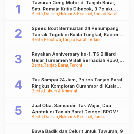
Tawuran Geng Motor di Tanjab Barat,
Satu Remaja Kritis Dibacok, 3 Pelaku
Berita
Daerah
Hukum & Kriminal
Tanjab Barat
Ditangkap
Speed Boat Bermuatan 24 Penumpang
Tabrak Togok di Kuala Tungkal, Kapten
Berita
Peristiwa
Tanjab Barat
Terkini
Sempat Hilang
Rayakan Anniversary ke-1, TS Billiard
Gelar Turnamen 9 Ball Berhadiah Rp50,8
Berita
Tanjab Barat
Terkini
Juta
Tak Sampai 24 Jam, Polres Tanjab Barat
Ringkus Komplotan Curanmor di Kuala
Berita
Hukum & Kriminal
Tungkal
Jual Obat Samcodin Tak Wajar, Dua
Apotek di Tanjab Barat Disegel BPOM!
Berita
Daerah
Hukum & Kriminal
Jambi
Bawa Badik dan Celurit untuk Tawuran, 9