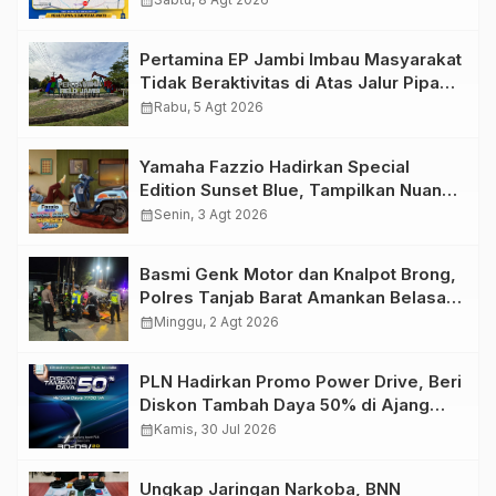
calendar_month
2026
Pertamina EP Jambi Imbau Masyarakat
Tidak Beraktivitas di Atas Jalur Pipa
Migas Demi Keselamatan Bersama
calendar_month
Rabu, 5 Agt 2026
Yamaha Fazzio Hadirkan Special
Edition Sunset Blue, Tampilkan Nuansa
Retro Summer yang Semakin Skena
calendar_month
Senin, 3 Agt 2026
Basmi Genk Motor dan Knalpot Brong,
Polres Tanjab Barat Amankan Belasan
Kendaraan
calendar_month
Minggu, 2 Agt 2026
PLN Hadirkan Promo Power Drive, Beri
Diskon Tambah Daya 50% di Ajang
GIIAS 2026
calendar_month
Kamis, 30 Jul 2026
Ungkap Jaringan Narkoba, BNN