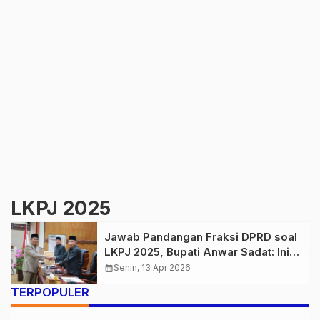
LKPJ 2025
Jawab Pandangan Fraksi DPRD soal
LKPJ 2025, Bupati Anwar Sadat: Ini
Bahan Evaluasi
calendar_month
Senin, 13 Apr 2026
TERPOPULER