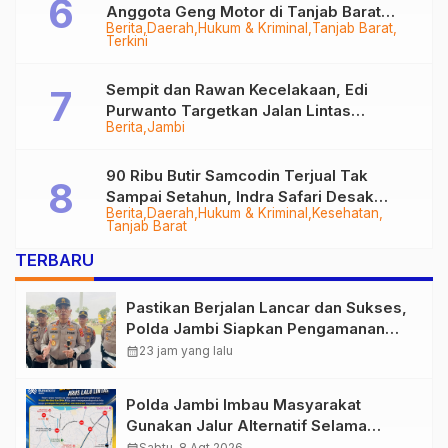
Anggota Geng Motor di Tanjab Barat
Berita
Daerah
Hukum & Kriminal
Tanjab Barat
Diringkus
Terkini
Sempit dan Rawan Kecelakaan, Edi
Purwanto Targetkan Jalan Lintas
Berita
Jambi
Tungkal-Jambi Mulus di 2028
90 Ribu Butir Samcodin Terjual Tak
Sampai Setahun, Indra Safari Desak
Berita
Daerah
Hukum & Kriminal
Kesehatan
Audit Menyeluruh
Tanjab Barat
TERBARU
Pastikan Berjalan Lancar dan Sukses,
Polda Jambi Siapkan Pengamanan
Berlapis untuk 8.750 Pelari, 1.848
calendar_month
23 jam yang lalu
Personel Kawal Presisi Merdeka Run
Polda Jambi Imbau Masyarakat
Gunakan Jalur Alternatif Selama
Pelaksanaan Presisi Merdeka Run
Sabtu, 8 Agt 2026