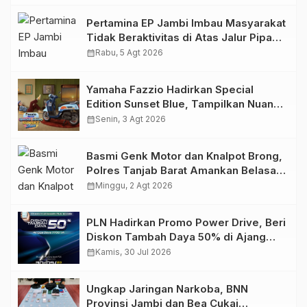
Pertamina EP Jambi Imbau Masyarakat
Tidak Beraktivitas di Atas Jalur Pipa
Migas Demi Keselamatan Bersama
calendar_month
Rabu, 5 Agt 2026
Yamaha Fazzio Hadirkan Special
Edition Sunset Blue, Tampilkan Nuansa
Retro Summer yang Semakin Skena
calendar_month
Senin, 3 Agt 2026
Basmi Genk Motor dan Knalpot Brong,
Polres Tanjab Barat Amankan Belasan
Kendaraan
calendar_month
Minggu, 2 Agt 2026
PLN Hadirkan Promo Power Drive, Beri
Diskon Tambah Daya 50% di Ajang
GIIAS 2026
calendar_month
Kamis, 30 Jul 2026
Ungkap Jaringan Narkoba, BNN
Provinsi Jambi dan Bea Cukai