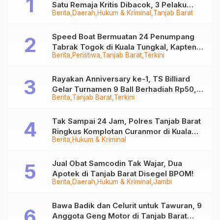
Satu Remaja Kritis Dibacok, 3 Pelaku
Berita
Daerah
Hukum & Kriminal
Tanjab Barat
Ditangkap
Speed Boat Bermuatan 24 Penumpang
Tabrak Togok di Kuala Tungkal, Kapten
Berita
Peristiwa
Tanjab Barat
Terkini
Sempat Hilang
Rayakan Anniversary ke-1, TS Billiard
Gelar Turnamen 9 Ball Berhadiah Rp50,8
Berita
Tanjab Barat
Terkini
Juta
Tak Sampai 24 Jam, Polres Tanjab Barat
Ringkus Komplotan Curanmor di Kuala
Berita
Hukum & Kriminal
Tungkal
Jual Obat Samcodin Tak Wajar, Dua
Apotek di Tanjab Barat Disegel BPOM!
Berita
Daerah
Hukum & Kriminal
Jambi
Bawa Badik dan Celurit untuk Tawuran, 9
Anggota Geng Motor di Tanjab Barat