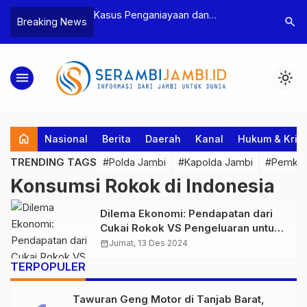
n Narkoba, BNN
Kasus Penganiayaan dan
Polres T
search
Breaking News
dan Bea Cukai
Pengancaman Ketua BPD, Polres
Pengeroy
an Pelaku beserta
Tebo Tetapkan Dua Tersangka
Dua Pela
si dan 146 Gram
Ditahan
menu
light_mode
home
Nasional
Berita
Daerah
Kanal
Hukum & Krim
TRENDING TAGS
#Polda Jambi
#Kapolda Jambi
#Pemkab
Konsumsi Rokok di Indonesia
Dilema Ekonomi: Pendapatan dari
Cukai Rokok VS Pengeluaran untuk
Pengobatan Penyakit Terkait Rokok
calendar_month
Jumat, 13 Des 2024
TERPOPULER
Tawuran Geng Motor di Tanjab Barat,