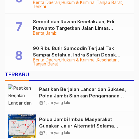
Berita
Daerah
Hukum & Kriminal
Tanjab Barat
Diringkus
Terkini
Sempit dan Rawan Kecelakaan, Edi
Purwanto Targetkan Jalan Lintas
Berita
Jambi
Tungkal-Jambi Mulus di 2028
90 Ribu Butir Samcodin Terjual Tak
Sampai Setahun, Indra Safari Desak
Berita
Daerah
Hukum & Kriminal
Kesehatan
Audit Menyeluruh
Tanjab Barat
TERBARU
Pastikan Berjalan Lancar dan Sukses,
Polda Jambi Siapkan Pengamanan
Berlapis untuk 8.750 Pelari, 1.848
calendar_month
4 jam yang lalu
Personel Kawal Presisi Merdeka Run
Polda Jambi Imbau Masyarakat
Gunakan Jalur Alternatif Selama
Pelaksanaan Presisi Merdeka Run
calendar_month
7 jam yang lalu
2026