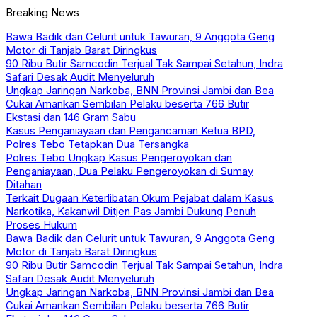
Breaking News
Bawa Badik dan Celurit untuk Tawuran, 9 Anggota Geng
Motor di Tanjab Barat Diringkus
90 Ribu Butir Samcodin Terjual Tak Sampai Setahun, Indra
Safari Desak Audit Menyeluruh
Ungkap Jaringan Narkoba, BNN Provinsi Jambi dan Bea
Cukai Amankan Sembilan Pelaku beserta 766 Butir
Ekstasi dan 146 Gram Sabu
Kasus Penganiayaan dan Pengancaman Ketua BPD,
Polres Tebo Tetapkan Dua Tersangka
Polres Tebo Ungkap Kasus Pengeroyokan dan
Penganiayaan, Dua Pelaku Pengeroyokan di Sumay
Ditahan
Terkait Dugaan Keterlibatan Okum Pejabat dalam Kasus
Narkotika, Kakanwil Ditjen Pas Jambi Dukung Penuh
Proses Hukum
Bawa Badik dan Celurit untuk Tawuran, 9 Anggota Geng
Motor di Tanjab Barat Diringkus
90 Ribu Butir Samcodin Terjual Tak Sampai Setahun, Indra
Safari Desak Audit Menyeluruh
Ungkap Jaringan Narkoba, BNN Provinsi Jambi dan Bea
Cukai Amankan Sembilan Pelaku beserta 766 Butir