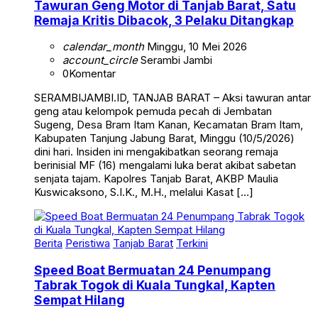
Tawuran Geng Motor di Tanjab Barat, Satu
Remaja Kritis Dibacok, 3 Pelaku Ditangkap
calendar_month
Minggu, 10 Mei 2026
account_circle
Serambi Jambi
0
Komentar
SERAMBIJAMBI.ID, TANJAB BARAT – Aksi tawuran antar
geng atau kelompok pemuda pecah di Jembatan
Sugeng, Desa Bram Itam Kanan, Kecamatan Bram Itam,
Kabupaten Tanjung Jabung Barat, Minggu (10/5/2026)
dini hari. Insiden ini mengakibatkan seorang remaja
berinisial MF (16) mengalami luka berat akibat sabetan
senjata tajam. Kapolres Tanjab Barat, AKBP Maulia
Kuswicaksono, S.I.K., M.H., melalui Kasat […]
Berita
Peristiwa
Tanjab Barat
Terkini
Speed Boat Bermuatan 24 Penumpang
Tabrak Togok di Kuala Tungkal, Kapten
Sempat Hilang