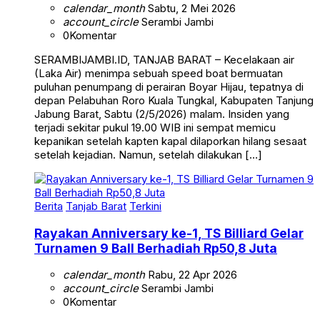
calendar_month
Sabtu, 2 Mei 2026
account_circle
Serambi Jambi
0
Komentar
SERAMBIJAMBI.ID, TANJAB BARAT – Kecelakaan air
(Laka Air) menimpa sebuah speed boat bermuatan
puluhan penumpang di perairan Boyar Hijau, tepatnya di
depan Pelabuhan Roro Kuala Tungkal, Kabupaten Tanjung
Jabung Barat, Sabtu (2/5/2026) malam. Insiden yang
terjadi sekitar pukul 19.00 WIB ini sempat memicu
kepanikan setelah kapten kapal dilaporkan hilang sesaat
setelah kejadian. Namun, setelah dilakukan […]
Berita
Tanjab Barat
Terkini
Rayakan Anniversary ke-1, TS Billiard Gelar
Turnamen 9 Ball Berhadiah Rp50,8 Juta
calendar_month
Rabu, 22 Apr 2026
account_circle
Serambi Jambi
0
Komentar