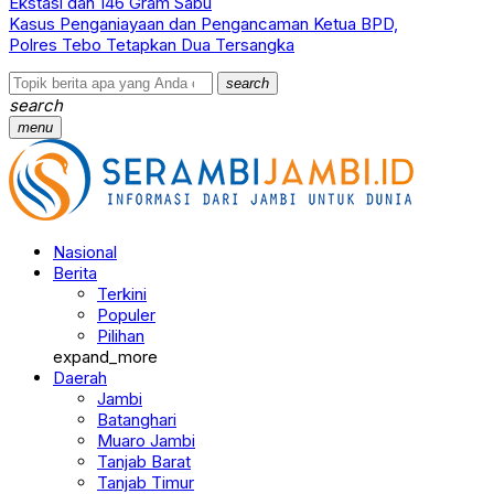
Ekstasi dan 146 Gram Sabu
Kasus Penganiayaan dan Pengancaman Ketua BPD,
Polres Tebo Tetapkan Dua Tersangka
search
search
menu
Nasional
Berita
Terkini
Populer
Pilihan
expand_more
Daerah
Jambi
Batanghari
Muaro Jambi
Tanjab Barat
Tanjab Timur