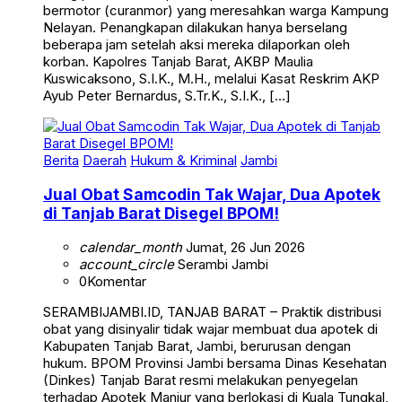
bermotor (curanmor) yang meresahkan warga Kampung
Nelayan. Penangkapan dilakukan hanya berselang
beberapa jam setelah aksi mereka dilaporkan oleh
korban. Kapolres Tanjab Barat, AKBP Maulia
Kuswicaksono, S.I.K., M.H., melalui Kasat Reskrim AKP
Ayub Peter Bernardus, S.Tr.K., S.I.K., […]
Berita
Daerah
Hukum & Kriminal
Jambi
Jual Obat Samcodin Tak Wajar, Dua Apotek
di Tanjab Barat Disegel BPOM!
calendar_month
Jumat, 26 Jun 2026
account_circle
Serambi Jambi
0
Komentar
SERAMBIJAMBI.ID, TANJAB BARAT – Praktik distribusi
obat yang disinyalir tidak wajar membuat dua apotek di
Kabupaten Tanjab Barat, Jambi, berurusan dengan
hukum. BPOM Provinsi Jambi bersama Dinas Kesehatan
(Dinkes) Tanjab Barat resmi melakukan penyegelan
terhadap Apotek Manjur yang berlokasi di Kuala Tungkal,