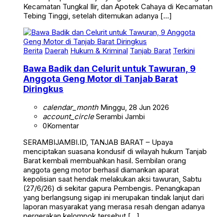
Kecamatan Tungkal Ilir, dan Apotek Cahaya di Kecamatan
Tebing Tinggi, setelah ditemukan adanya […]
Berita
Daerah
Hukum & Kriminal
Tanjab Barat
Terkini
Bawa Badik dan Celurit untuk Tawuran, 9
Anggota Geng Motor di Tanjab Barat
Diringkus
calendar_month
Minggu, 28 Jun 2026
account_circle
Serambi Jambi
0
Komentar
SERAMBIJAMBI.ID, TANJAB BARAT – Upaya
menciptakan suasana kondusif di wilayah hukum Tanjab
Barat kembali membuahkan hasil. Sembilan orang
anggota geng motor berhasil diamankan aparat
kepolisian saat hendak melakukan aksi tawuran, Sabtu
(27/6/26) di sekitar gapura Pembengis. Penangkapan
yang berlangsung sigap ini merupakan tindak lanjut dari
laporan masyarakat yang merasa resah dengan adanya
pergerakan kelompok tersebut […]