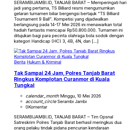
SERAMBIJAMBI.ID, TANJAB BARAT – Memperingati hari
jadi yang pertama, TS Billiard resmi mengumumkan
gelaran turnamen biliar bergengsi bertajuk “TS Billiard
Tournament 9 Ball”. Kompetisi yang dijadwalkan
berlangsung pada 14-17 Mei 2026 ini menawarkan total
hadiah fantastis mencapai Rp50.800.000. Turnamen ini
ditujukan bagi para pecinta olahraga bola sodok dengan
kategori Handicap (HC) 3, 4B, 4N, dan […]
Berita
Hukum & Kriminal
Tak Sampai 24 Jam, Polres Tanjab Barat
Ringkus Komplotan Curanmor di Kuala
Tungkal
calendar_month
Minggu, 10 Mei 2026
account_circle
Serambi Jambi
0
Komentar
SERAMBIJAMBI.ID, TANJAB BARAT – Tim Opsnal
Satreskrim Polres Tanjab Barat berhasil meringkus dua
orang pelaku tindak pidana pencurian kendaraan