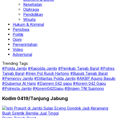
Kesehatan
Olahraga
Pendidikan
Wisata
Hukum & Kriminal
Peristiwa
Politik
Opini
Pemerintahan
Video
Advertorial
Trending Tags
#Polda Jambi
#Kapolda Jambi
#Pemkab Tanjab Barat
#Polres
Tanjab Barat
#Irjen Pol Rusdi Hartono
#Bupati Tanjab Barat
#Pemprov Jambi
#Ditlantas Polda Jambi
#AKBP Agung Basuki
#Gubernur Al Haris
#Danrem 042 gapu
#Korem 042 Gapu
#Polresta Jambi
#Korem042Gapu
#Brigjen TNI Supriono
Kodim 0419/Tanjung Jabung