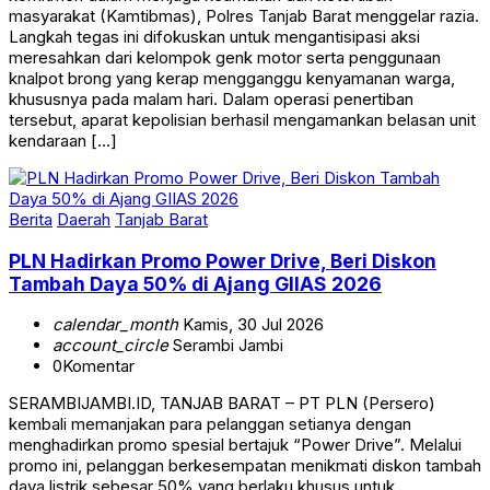
masyarakat (Kamtibmas), Polres Tanjab Barat menggelar razia.
Langkah tegas ini difokuskan untuk mengantisipasi aksi
meresahkan dari kelompok genk motor serta penggunaan
knalpot brong yang kerap mengganggu kenyamanan warga,
khususnya pada malam hari. Dalam operasi penertiban
tersebut, aparat kepolisian berhasil mengamankan belasan unit
kendaraan […]
Berita
Daerah
Tanjab Barat
PLN Hadirkan Promo Power Drive, Beri Diskon
Tambah Daya 50% di Ajang GIIAS 2026
calendar_month
Kamis, 30 Jul 2026
account_circle
Serambi Jambi
0
Komentar
SERAMBIJAMBI.ID, TANJAB BARAT – PT PLN (Persero)
kembali memanjakan para pelanggan setianya dengan
menghadirkan promo spesial bertajuk “Power Drive”. Melalui
promo ini, pelanggan berkesempatan menikmati diskon tambah
daya listrik sebesar 50% yang berlaku khusus untuk