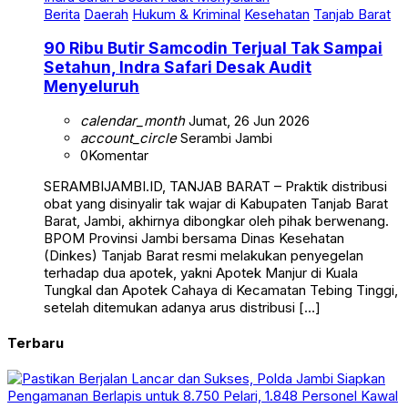
Berita
Daerah
Hukum & Kriminal
Kesehatan
Tanjab Barat
90 Ribu Butir Samcodin Terjual Tak Sampai
Setahun, Indra Safari Desak Audit
Menyeluruh
calendar_month
Jumat, 26 Jun 2026
account_circle
Serambi Jambi
0
Komentar
SERAMBIJAMBI.ID, TANJAB BARAT – Praktik distribusi
obat yang disinyalir tak wajar di Kabupaten Tanjab Barat
Barat, Jambi, akhirnya dibongkar oleh pihak berwenang.
BPOM Provinsi Jambi bersama Dinas Kesehatan
(Dinkes) Tanjab Barat resmi melakukan penyegelan
terhadap dua apotek, yakni Apotek Manjur di Kuala
Tungkal dan Apotek Cahaya di Kecamatan Tebing Tinggi,
setelah ditemukan adanya arus distribusi […]
Terbaru