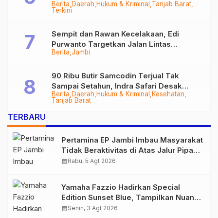
Berita
Daerah
Hukum & Kriminal
Tanjab Barat
Diringkus
Terkini
Sempit dan Rawan Kecelakaan, Edi
Purwanto Targetkan Jalan Lintas
Berita
Jambi
Tungkal-Jambi Mulus di 2028
90 Ribu Butir Samcodin Terjual Tak
Sampai Setahun, Indra Safari Desak
Berita
Daerah
Hukum & Kriminal
Kesehatan
Audit Menyeluruh
Tanjab Barat
TERBARU
Pertamina EP Jambi Imbau Masyarakat
Tidak Beraktivitas di Atas Jalur Pipa
Migas Demi Keselamatan Bersama
calendar_month
Rabu, 5 Agt 2026
Yamaha Fazzio Hadirkan Special
Edition Sunset Blue, Tampilkan Nuansa
Retro Summer yang Semakin Skena
calendar_month
Senin, 3 Agt 2026