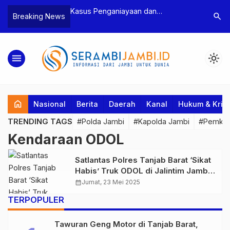
n Narkoba, BNN
Kasus Penganiayaan dan
Polres T
search
Breaking News
dan Bea Cukai
Pengancaman Ketua BPD, Polres
Pengeroy
an Pelaku beserta
Tebo Tetapkan Dua Tersangka
Dua Pela
si dan 146 Gram
Ditahan
menu
light_mode
home
Nasional
Berita
Daerah
Kanal
Hukum & Krim
TRENDING TAGS
#Polda Jambi
#Kapolda Jambi
#Pemkab
Kendaraan ODOL
Satlantas Polres Tanjab Barat ‘Sikat
Habis’ Truk ODOL di Jalintim Jambi-
Pekanbaru
calendar_month
Jumat, 23 Mei 2025
TERPOPULER
Tawuran Geng Motor di Tanjab Barat,