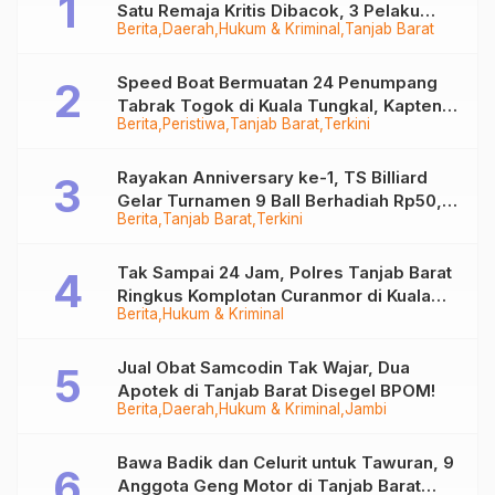
Satu Remaja Kritis Dibacok, 3 Pelaku
Berita
Daerah
Hukum & Kriminal
Tanjab Barat
Ditangkap
Speed Boat Bermuatan 24 Penumpang
Tabrak Togok di Kuala Tungkal, Kapten
Berita
Peristiwa
Tanjab Barat
Terkini
Sempat Hilang
Rayakan Anniversary ke-1, TS Billiard
Gelar Turnamen 9 Ball Berhadiah Rp50,8
Berita
Tanjab Barat
Terkini
Juta
Tak Sampai 24 Jam, Polres Tanjab Barat
Ringkus Komplotan Curanmor di Kuala
Berita
Hukum & Kriminal
Tungkal
Jual Obat Samcodin Tak Wajar, Dua
Apotek di Tanjab Barat Disegel BPOM!
Berita
Daerah
Hukum & Kriminal
Jambi
Bawa Badik dan Celurit untuk Tawuran, 9
Anggota Geng Motor di Tanjab Barat