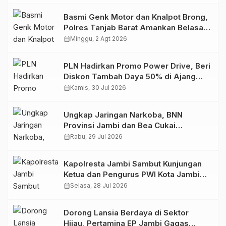
Basmi Genk Motor dan Knalpot Brong,
Polres Tanjab Barat Amankan Belasan
Kendaraan
calendar_month
Minggu, 2 Agt 2026
PLN Hadirkan Promo Power Drive, Beri
Diskon Tambah Daya 50% di Ajang
GIIAS 2026
calendar_month
Kamis, 30 Jul 2026
Ungkap Jaringan Narkoba, BNN
Provinsi Jambi dan Bea Cukai
Amankan Sembilan Pelaku beserta
calendar_month
Rabu, 29 Jul 2026
766 Butir Ekstasi dan 146 Gram Sabu
Kapolresta Jambi Sambut Kunjungan
Ketua dan Pengurus PWI Kota Jambi
Perkuat Sinergi dan Kolaborasi
calendar_month
Selasa, 28 Jul 2026
Dorong Lansia Berdaya di Sektor
Hijau, Pertamina EP Jambi Gagas