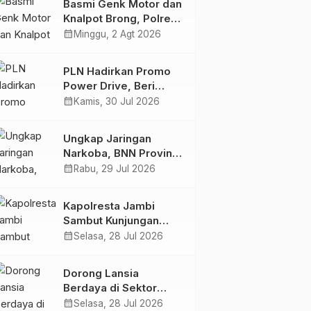
Basmi Genk Motor dan
Semakin Skena
Knalpot Brong, Polres
Tanjab Barat Amankan
calendar_month
Minggu, 2 Agt 2026
Belasan Kendaraan
PLN Hadirkan Promo
Power Drive, Beri
Diskon Tambah Daya
calendar_month
Kamis, 30 Jul 2026
50% di Ajang GIIAS
2026
Ungkap Jaringan
Narkoba, BNN Provinsi
Jambi dan Bea Cukai
calendar_month
Rabu, 29 Jul 2026
Amankan Sembilan
Pelaku beserta 766
Kapolresta Jambi
Butir Ekstasi dan 146
Sambut Kunjungan
Gram Sabu
Ketua dan Pengurus
calendar_month
Selasa, 28 Jul 2026
PWI Kota Jambi
Perkuat Sinergi dan
Dorong Lansia
Kolaborasi
Berdaya di Sektor
Hijau, Pertamina EP
calendar_month
Selasa, 28 Jul 2026