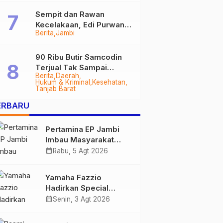
Sempit dan Rawan
Kecelakaan, Edi Purwanto
Berita
Jambi
Targetkan Jalan Lintas
Tungkal-Jambi Mulus di
2028
90 Ribu Butir Samcodin
Terjual Tak Sampai
Berita
Daerah
Setahun, Indra Safari
Hukum & Kriminal
Kesehatan
Desak Audit Menyeluruh
Tanjab Barat
ERBARU
Pertamina EP Jambi
Imbau Masyarakat
Tidak Beraktivitas di
calendar_month
Rabu, 5 Agt 2026
Atas Jalur Pipa Migas
Demi Keselamatan
Yamaha Fazzio
Bersama
Hadirkan Special
Edition Sunset Blue,
calendar_month
Senin, 3 Agt 2026
Tampilkan Nuansa
Retro Summer yang