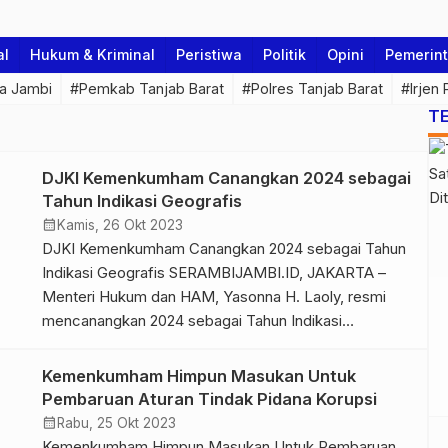
al
Hukum & Kriminal
Peristiwa
Politik
Opini
Pemerin
a Jambi
#Pemkab Tanjab Barat
#Polres Tanjab Barat
#Irjen
T
DJKI Kemenkumham Canangkan 2024 sebagai
Tahun Indikasi Geografis
calendar_month
Kamis, 26 Okt 2023
DJKI Kemenkumham Canangkan 2024 sebagai Tahun
Indikasi Geografis SERAMBIJAMBI.ID, JAKARTA –
Menteri Hukum dan HAM, Yasonna H. Laoly, resmi
mencanangkan 2024 sebagai Tahun Indikasi
Geografis. Pencanangan ini merupakan upaya
Direktorat Jenderal Kekayaan Intelektual (DJKI)
Kemenkumham Himpun Masukan Untuk
Kementerian Hukum dan HAM (Kemenkumham)
Pembaruan Aturan Tindak Pidana Korupsi
mempromosikan produk unggulan daerah.
calendar_month
Rabu, 25 Okt 2023
“Pencanangan ini juga sebagai upaya melindungi
Kemenkumham Himpun Masukan Untuk Pembaruan