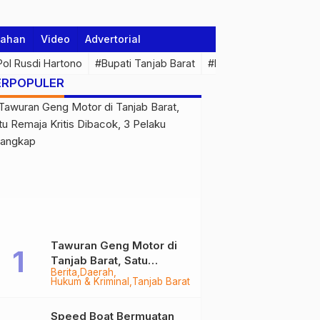
tahan
Video
Advertorial
 Pol Rusdi Hartono
#Bupati Tanjab Barat
#Pemprov Jambi
#Di
ERPOPULER
Tawuran Geng Motor di
Tanjab Barat, Satu
Berita
Daerah
Remaja Kritis Dibacok, 3
Hukum & Kriminal
Tanjab Barat
Pelaku Ditangkap
Speed Boat Bermuatan