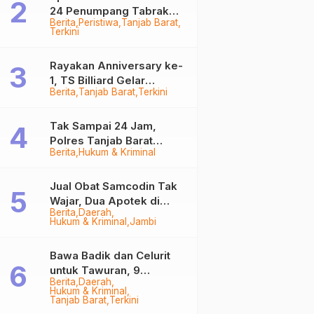
24 Penumpang Tabrak
Berita
Peristiwa
Tanjab Barat
Togok di Kuala Tungkal,
Terkini
Kapten Sempat Hilang
Rayakan Anniversary ke-
1, TS Billiard Gelar
Berita
Tanjab Barat
Terkini
Turnamen 9 Ball
Berhadiah Rp50,8 Juta
Tak Sampai 24 Jam,
Polres Tanjab Barat
Berita
Hukum & Kriminal
Ringkus Komplotan
Curanmor di Kuala
Tungkal
Jual Obat Samcodin Tak
Wajar, Dua Apotek di
Berita
Daerah
Tanjab Barat Disegel
Hukum & Kriminal
Jambi
BPOM!
Bawa Badik dan Celurit
untuk Tawuran, 9
Berita
Daerah
Anggota Geng Motor di
Hukum & Kriminal
Tanjab Barat Diringkus
Tanjab Barat
Terkini