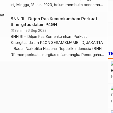
ini, Minggu, 18 Juni 2023, belum membuka penerimaan
Calon Pegawai Negeri Sipil (CPNS) Tahun 2023 di
lingkungan Kemenkumham. Sehingga dapat
BNN RI – Ditjen Pas Kemenkumham Perkuat
dipastikan, berita tentang pendaftaran sipir lapas
Sinergitas dalam P4GN
tahun 2023 untuk lulusan SMA, beserta
calendar_month
Senin, 26 Sep 2022
persyaratannya adalah tidak benar/hoax. Menurut […]
BNN RI – Ditjen Pas Kemenkumham Perkuat
Sinergitas dalam P4GN SERAMBIJAMBI.ID, JAKARTA
– Badan Narkotika Nasional Republik Indonesia (BNN
T
RI) memperkuat sinergitas dalam rangka Pencegahan
dan Pemberantasan Penyalahgunaan dan Peredaran
Gelap Narkotika (P4GN) dengan Kementerian Hukum
dan Hak Asasi Manusia (Kemenkumham). Sinergitas
dikukuhkan melalui penandatanganan perjanjian kerja
sama antara Deputi Pemberantasan BNN RI, Irjen Pol
[…]