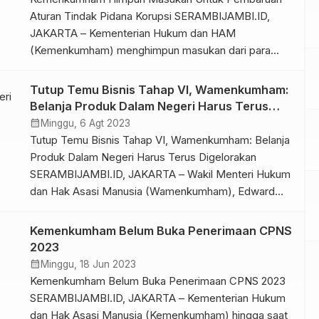
produk-produk unggulan tersebut dari
Aturan Tindak Pidana Korupsi SERAMBIJAMBI.ID,
penyalahgunaan atau pemalsuan, […]
JAKARTA – Kementerian Hukum dan HAM
(Kemenkumham) menghimpun masukan dari para
pemangku kepentingan guna pembaruan peraturan
perundang-undangan terkait pemberantasan tindak
Tutup Temu Bisnis Tahap VI, Wamenkumham:
pidana korupsi (tipikor) di Indonesia. Pembaruan
Belanja Produk Dalam Negeri Harus Terus
aturan dibutuhkan untuk merespon banyaknya
Digelorakan
calendar_month
Minggu, 6 Agt 2023
perubahan dan perkembangan di masyarakat yang
Tutup Temu Bisnis Tahap VI, Wamenkumham: Belanja
mempengaruhi penegakan hukum terhadap tipikor.
Produk Dalam Negeri Harus Terus Digelorakan
“Pengaturan mengenai pemberantasan tindak […]
SERAMBIJAMBI.ID, JAKARTA – Wakil Menteri Hukum
dan Hak Asasi Manusia (Wamenkumham), Edward
Omar Sharif Hiariej menutup secara resmi kegiatan
Temu Bisnis Tahap VI di Jakarta International (JI)
Kemenkumham Belum Buka Penerimaan CPNS
Expo, Jakarta, Sabtu (05/08/2023). Wamenkumham
2023
berpesan, meski kegiatan Temu Bisnis Tahap VI telah
calendar_month
Minggu, 18 Jun 2023
usai, akan tetapi […]
Kemenkumham Belum Buka Penerimaan CPNS 2023
SERAMBIJAMBI.ID, JAKARTA – Kementerian Hukum
dan Hak Asasi Manusia (Kemenkumham) hingga saat