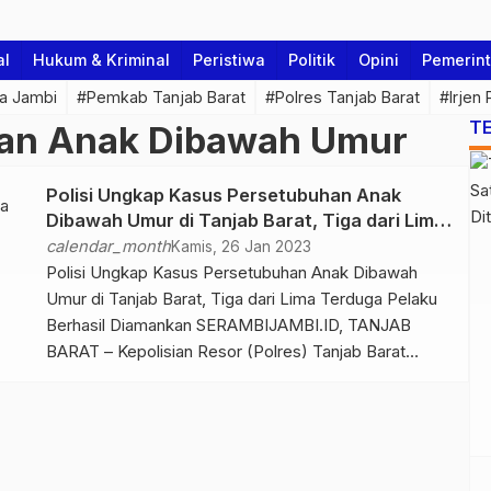
al
Hukum & Kriminal
Peristiwa
Politik
Opini
Pemerin
a Jambi
#Pemkab Tanjab Barat
#Polres Tanjab Barat
#Irjen
T
an Anak Dibawah Umur
Polisi Ungkap Kasus Persetubuhan Anak
Dibawah Umur di Tanjab Barat, Tiga dari Lima
Terduga Pelaku Berhasil Diamankan
calendar_month
Kamis, 26 Jan 2023
Polisi Ungkap Kasus Persetubuhan Anak Dibawah
Umur di Tanjab Barat, Tiga dari Lima Terduga Pelaku
Berhasil Diamankan SERAMBIJAMBI.ID, TANJAB
BARAT – Kepolisian Resor (Polres) Tanjab Barat
mengungkap kasus persetubuhan anak dibawah umur,
tiga dari lima terduga pelaku berhasil diamankan
pada Jum’at (20/1/23) kemarin. Kapolres Tanjab
Barat, AKBP Padli, SH, S.IK, MH mengatakan pelaku
yang berhasil diamankan berinisial […]