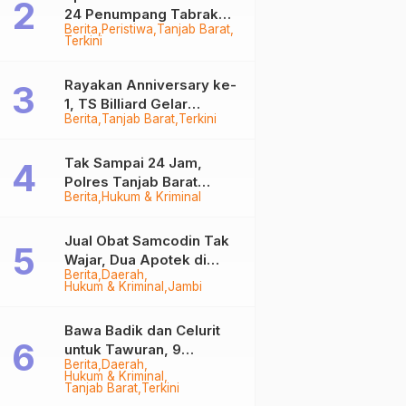
24 Penumpang Tabrak
Berita
Peristiwa
Tanjab Barat
Togok di Kuala Tungkal,
Terkini
Kapten Sempat Hilang
Rayakan Anniversary ke-
1, TS Billiard Gelar
Berita
Tanjab Barat
Terkini
Turnamen 9 Ball
Berhadiah Rp50,8 Juta
Tak Sampai 24 Jam,
Polres Tanjab Barat
Berita
Hukum & Kriminal
Ringkus Komplotan
Curanmor di Kuala
Tungkal
Jual Obat Samcodin Tak
Wajar, Dua Apotek di
Berita
Daerah
Tanjab Barat Disegel
Hukum & Kriminal
Jambi
BPOM!
Bawa Badik dan Celurit
untuk Tawuran, 9
Berita
Daerah
Anggota Geng Motor di
Hukum & Kriminal
Tanjab Barat Diringkus
Tanjab Barat
Terkini