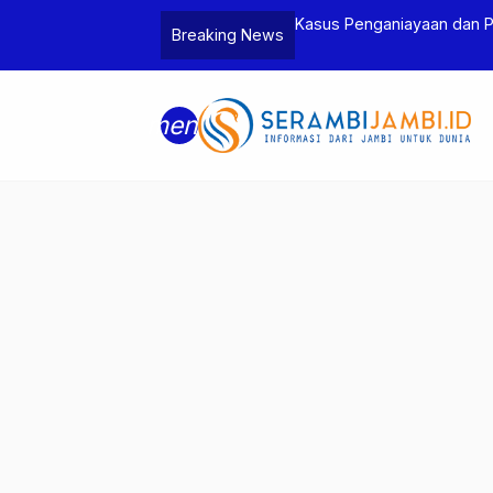
Jambi dan Bea Cukai Amankan Sembilan
Kasus Penganiayaan dan 
Breaking News
6 Gram Sabu
Tersangka
menu