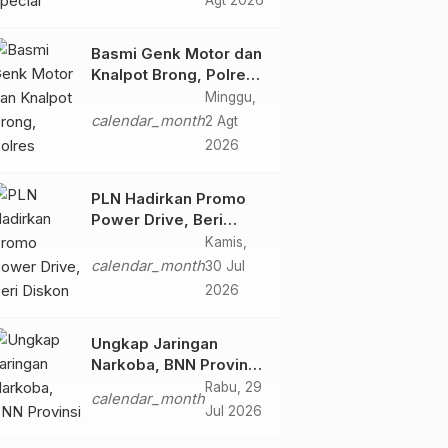
Agt 2026
Retro Summer yang
Semakin Skena
Basmi Genk Motor dan
Knalpot Brong, Polres
Tanjab Barat Amankan
Minggu,
Belasan Kendaraan
calendar_month
2 Agt
2026
PLN Hadirkan Promo
Power Drive, Beri
Diskon Tambah Daya
Kamis,
50% di Ajang GIIAS
calendar_month
30 Jul
2026
2026
Ungkap Jaringan
Narkoba, BNN Provinsi
Jambi dan Bea Cukai
Rabu, 29
calendar_month
Amankan Sembilan
Jul 2026
Pelaku beserta 766