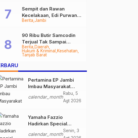
Sempit dan Rawan
Kecelakaan, Edi Purwanto
Berita
Jambi
Targetkan Jalan Lintas
Tungkal-Jambi Mulus di
2028
90 Ribu Butir Samcodin
Terjual Tak Sampai
Berita
Daerah
Setahun, Indra Safari
Hukum & Kriminal
Kesehatan
Desak Audit Menyeluruh
Tanjab Barat
ERBARU
Pertamina EP Jambi
Imbau Masyarakat
Tidak Beraktivitas di
Rabu, 5
calendar_month
Atas Jalur Pipa Migas
Agt 2026
Demi Keselamatan
Bersama
Yamaha Fazzio
Hadirkan Special
Edition Sunset Blue,
Senin, 3
calendar_month
Tampilkan Nuansa