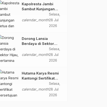
Butir Ekstasi dan 146
Kapolresta Jambi
Gram Sabu
Sambut Kunjungan
Ketua dan Pengurus
Selasa,
PWI Kota Jambi
calendar_month
28 Jul
Perkuat Sinergi dan
2026
Kolaborasi
Dorong Lansia
Berdaya di Sektor
Hijau, Pertamina EP
Selasa,
Jambi Gagas
calendar_month
28 Jul
Lansiapreneur Batik
2026
Eco-Print
Hutama Karya Resmi
Kantongi Sertifikat
Persetujuan Laik
Selasa,
Fungsi Struktur
calendar_month
28 Jul
Jembatan Musi V Tol
2026
Palembang–Betung