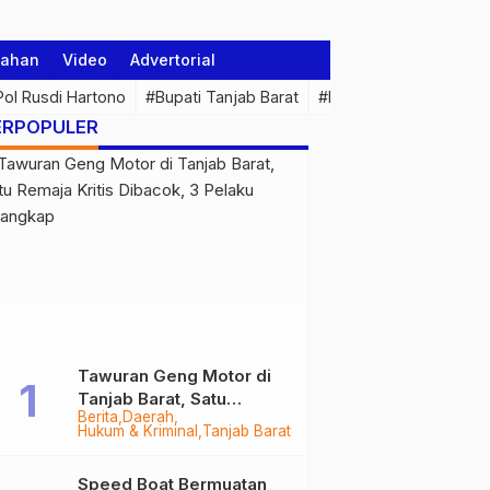
tahan
Video
Advertorial
 Pol Rusdi Hartono
#Bupati Tanjab Barat
#Pemprov Jambi
#Di
ERPOPULER
Tawuran Geng Motor di
Tanjab Barat, Satu
Berita
Daerah
Remaja Kritis Dibacok, 3
Hukum & Kriminal
Tanjab Barat
Pelaku Ditangkap
Speed Boat Bermuatan