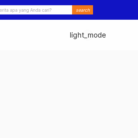
o Ungkap Kasus Pengeroyokan dan Penganiayaan, Dua Pelaku
search
an di Sumay Ditahan
light_mode